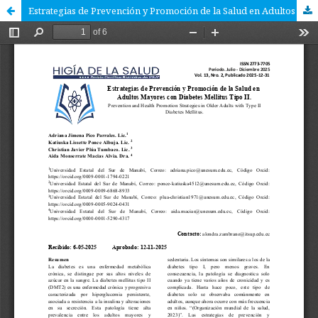
Estrategias de Prevención y Promoción de la Salud en Adultos Mayores con Diabetes Mellitus Tipo II