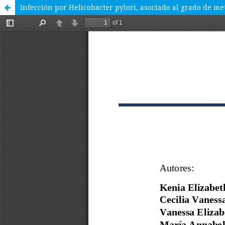
Infección por Helicobacter pylori, asociado al grado de me