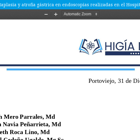
taplasia y atrofia gástrica en endoscopias realizadas en el Hosp