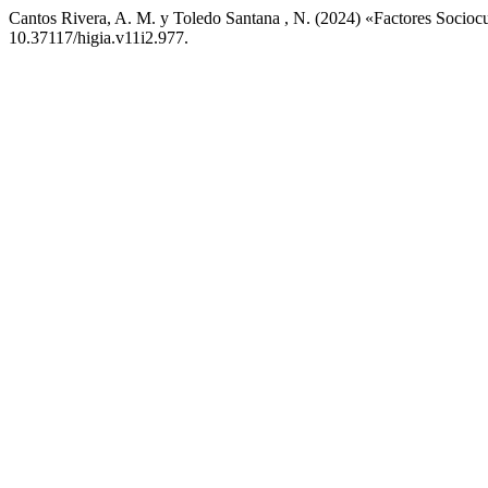
Cantos Rivera, A. M. y Toledo Santana , N. (2024) «Factores Sociocu
10.37117/higia.v11i2.977.