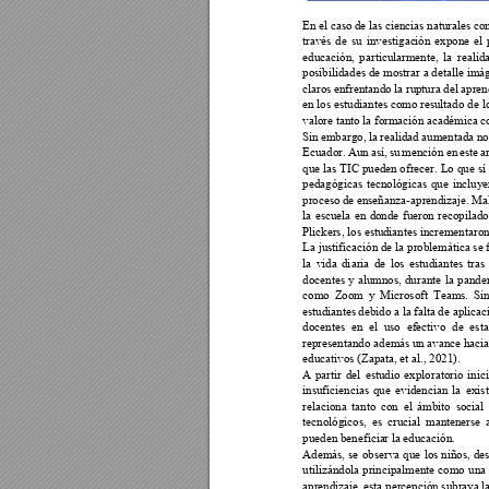
En el caso 
de las 
ciencias 
naturales co
través 
de 
su 
investigac
ión 
expone 
el 
educación, 
particularmente, 
la 
realid
posibilidades de mostrar a detalle imá
claros e
nfrentando 
la rup
tura 
del 
apren
en los estudiantes como resultado d
e l
valore tanto la fo
rmación académi
ca c
Sin e
mbargo, 
la rea
lidad 
aumen
tada 
no
Ecuador. 
Aun 
así, 
su 
mención 
en 
este 
a
que las 
TIC pueden ofrecer. Lo 
que sí 
pedagógicas 
tecnológicas 
que 
incluye
proceso 
de en
señanza-aprendizaje. 
Mal
la 
escuela 
en 
d
onde 
fueron
recopilado
Plickers, los estud
iantes increm
entaron
La justificación de la 
problemá
tica se
la 
vida 
di
aria 
de 
los 
estudiantes 
tras 
docentes 
y 
alumnos, 
durante 
la 
pand
como 
Zoom 
y 
Microsoft 
Teams. 
Sin
estudiantes 
debido a la 
falta 
de aplicac
docentes 
en 
el 
uso 
efectivo 
de 
esta
representando adem
ás un avance 
hacia
educativos (Zapata, 
et al., 2021). 
A 
partir 
del
estudio 
exploratorio 
inici
insuficiencias 
que 
evidencian 
la 
exis
relaciona 
tanto 
con 
e
l 
ámbito 
s
ocial 
tecnológicos, 
es 
crucial 
manten
erse 
pueden beneficia
r la educac
ión.  
Además, 
se 
obse
rva 
que 
los 
niños, 
de
utilizándola 
principalmen
te 
como 
una
aprendizaje, 
esta percepció
n subray
a l