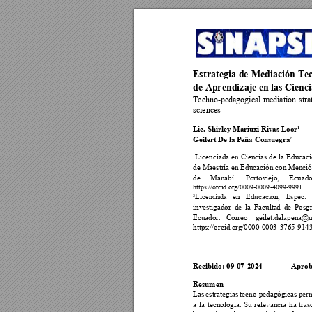
Estrategia 
de 
Mediación 
Te
de Aprendizaje e
n 
l
as Cienc
Techno-pedagogical 
mediation 
stra
sciences 
Lic. Shirley Mariux
i Rivas Loor
1
Geilert De la P
eña Consuegra
2 
Licenciada 
en 
Ciencias de 
la E
ducaci
1
de 
Maestría en Educación 
con Menció
de 
Manabí. 
Portovi
ejo, 
Ecuado
https://orcid.or
g/0009-0009
-4099-9991
Lic
en 
Educaci
ón, 
Espec. 
enciada
2
investigador 
de 
la 
Faculta
d 
de 
Posgr
Ecuador. 
Correo: 
geile
t.delapena@u
https://orcid.o
rg/0000-0003-3765-
9143
Recibido: 09-07-2024
Aprob
Resumen 
La
s 
est
rategias 
t
ecno-pedag
ógicas 
p
er
a 
la 
tecnolog
ía. 
Su 
relevancia 
ha 
tras