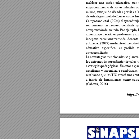
moldear 
una 
m
ejor 
educación, 
por 
empoderamiento 
de 
l
os 
estudiantes 
co
mismo
, 
aunque 
de 
décadas 
previas a 
l
de 
estrategias metodológicas 
como 
he
Campozano et al. 
(2024) el aprendiz
aj
ser 
humano, 
un
proceso 
constante 
qu
comprensión 
del 
m
undo. 
Por 
ejemplo, 
aprendizaje basado 
en problemas y 
ap
independizarse 
sanamente 
del docente 
y 
Jiménez 
(2019) 
mediante 
el 
método 
d
educativo 
especí
fico, 
es 
posible 
c
autoaprendizaje. 
Las 
estrategias 
mencionadas 
se 
plantea
los 
entornos 
de 
aprendiz
aje 
virtuales 
t
estrategias 
pedagógica
s. En
 estos e
spac
enseñanza 
y 
aprendizaje 
combinadas 
resaltando que las 
TIC creará una cont
a 
través 
de 
he
rramientas 
como 
corr
(Cabrera, 2016
).
ht
tps://