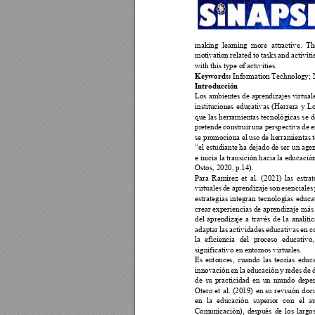
making 
learning 
more 
attractive. 
Th
motivation re
lated to 
tasks 
and activiti
with this type o
f activities. 
Keywords: 
Infor
mation Technolo
gy; 
Introducción
Los 
ambientes de 
aprendizajes virtual
instituciones 
educativas 
(Herrera 
y 
Lo
que 
las 
herramienta
s 
tecnológicas se 
d
pretende 
construir 
una 
perspectiva 
de 
e
se pr
omociona 
el uso 
de he
rramientas 
“el estudiante ha dejado de ser 
un agen
e inicia 
la trans
ición hacia 
la educació
Ostos, 2020, p.14).
Para 
Ramírez 
et 
al
. 
(2021) 
las 
estrat
virtuales 
de 
aprendizaje 
son 
es
enciales
estrategias 
integran 
tecnologías 
educa
crear experiencias de 
aprendizaje más
del 
aprendiza
je 
a 
través 
de 
l
a 
ana
lític
adaptar 
las 
actividades 
educativas 
en 
c
la 
eficiencia 
del 
proces
o 
educativo,
significativo en 
entornos virtuales. 
Es 
ent
once
s, 
cuando 
las 
teorías 
educa
innovación 
en 
la 
educación
y 
redes 
de 
de 
su 
practicidad 
en 
un 
mundo 
depen
Otero 
et 
al. 
(2019) 
en 
su 
revisión 
doc
en 
la 
educación 
superior 
con 
el 
a
Comunicación), 
después 
de 
los 
largos