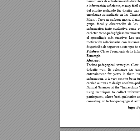
herramienta d
e entreten
imiento du
rant
e 
i
nformac
ión 
suficiente, 
es 
muy fá
cil 
del 
estudio 
realizado 
fue 
diseñar
una 
enseñanza 
aprendizaje
en 
las 
Ciencia
un enfoque 
mixto, al 
usa
Maris”. Tuvo 
grupo 
fo
cal 
y
observación 
de 
los 
información 
tan
to 
cualitativa 
co
mo 
c
carácter 
tecno-pedagógicas
increment
el 
aprendiz
aje 
más 
atractivo. 
Los 
pri
motivación 
relacionadas 
con 
las 
tarea
disposición de segui
r con este tipo de 
Palabras Clave
 Tecnología de la Inf
Estrategia. 
Abstract 
Techno-pedagog
ical 
strategies 
allow 
didactic 
way. 
Its 
relevance 
has 
tra
entertainment 
for 
years 
in 
their 
liv
information, 
it
is 
ve
ry 
easy 
to 
be 
in 
t
carried out was to 
design a techno-ped
Natural 
Sciences 
at 
the 
“Inmacu
lada 
using 
techniques 
t
o 
collect 
informat
participants, 
where 
both 
qualitative 
a
consisting 
of 
techno-pedagogical 
acti
ht
tps://