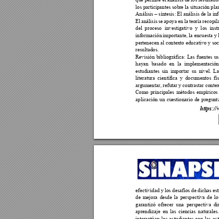
los participantes sob
re la situación pl
a
Análisis 
síntesis: El análisis de 
la in
–
El 
análisis 
se 
apoya 
en 
la 
teoría 
r
ecopil
del 
proceso 
investigativo 
y 
l
os 
inst
información 
importante, la 
encuesta y 
pertenecen al contexto educativo y soc
resultados. 
Revisión 
bibliográfica: 
Las 
fuentes 
us
hayan 
basado 
en 
la 
implementa
ción
estudiantes 
sin 
importar 
su 
nivel. 
La
literatura 
científica 
y 
documen
tos 
fí
argumentar, refu
tar y contrastar cont
ex
Como 
principales 
métodos 
empíricos
aplicación 
un 
cuestionario 
de 
pregun
t
ht
tps://
efectividad y 
l
os desaf
íos de d
ichas es
de 
mejora 
desde 
la 
perspectiva 
de 
lo
garantizó 
ofrecer 
una 
pers
pectiva 
di
aprendizaje 
en 
la
s 
c
iencias 
naturales.
interactúan 
los 
es
tudiantes 
con 
las 
es