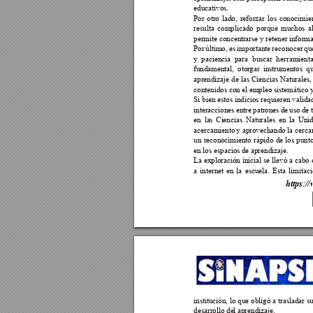
educativos. 
Por 
otro 
lado, 
reforzar 
los 
conocimien
resulta 
complicado 
porque 
muchos 
a
permite concent
rarse y retener 
informa
Por 
último, 
es 
im
portan
te 
reconocer 
qu
y 
paciencia 
para 
busca
r 
her
ramient
fundamental, 
oto
rgar 
instr
umentos 
qu
aprendizaje de 
las 
Ciencias Naturales,
contenidos con el
 empleo siste
mático 
Si 
bien estos 
indicios requieren 
valida
interacciones 
entre 
patrones 
de 
uso 
de 
en 
la
s 
Ci
encias 
Naturales 
en 
la 
Unid
acercamiento 
y aprovechando 
la cerca
un 
recono
cimiento 
rápido 
de 
los 
punto
en los espacios d
e aprendizaje. 
La exploración inicial se 
llevó a 
cabo 
a 
i
nternet 
en 
la 
escuela. 
Esta 
limitaci
ht
tps://
institución, lo 
que obligó a tr
asladar s
desarrollo de
l aprendizaje. 