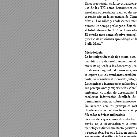
En consecuencia, en la investigación r
uso 
de 
las 
TIC 
como 
herramienta 
en
enseñanza-aprendiz
aje 
para 
el 
desarr
segundo 
año 
en 
la 
asig
natura 
de 
C
ienc
Maris”. 
Los 
niñ
os 
y 
adoles
centes 
suel
durante un 
tiempo pro
longado. 
Este ti
el hábito de usar l
as TIC con fines e
du
El 
estudio tuvo como 
objetivo general 
proceso d
e enseñan
za apren
di
zaje 
en l
Stella Maris”.
Metodología 
La 
investigación 
es
de 
tipo 
m
ixta, 
esta,
cuantitativa 
y 
de 
diseño
experimental 
encuesta aplicada a 
los docentes 
y una
un 
alcance 
longitudinal
. 
Posee 
una 
per
se espera que 
los estudiantes cambien 
corta, se considera 
el momento just
o p
Las 
técnicas 
e 
instrumentos 
utilizados 
sus percepci
ones y 
experiencias sobre 
ambientes 
virtuales 
de 
aprendizaje. 
recolectar 
inform
ación 
detallada 
de 
permitiendo conoc
er sobre su pro
ceso
De 
acuerdo 
con 
los 
prin
cipales 
mét
clasificación de 
métodos teóric
os, emp
Métodos teórico
s utilizados: 
Se 
conside
ra 
que 
el 
método 
i
nductivo
través 
de 
la 
observación 
y 
la 
e
xpe
tecnológicas 
tienen un 
efecto pos
i
tivo 
y resp
onsable. 
Por 
otro lado
, en su 
enf
que pe
rmite 
el 
análisis d
e 
los 
resultado