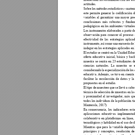
actitudes.  
Sobre 
los 
métodos 
estadísticos 
matemá
–
este 
permite 
generar 
la 
codif
icación 
d
variables 
al 
ga
rantizar 
una
m
ayor 
pre
conclusiones 
más 
r
obustas 
y 
f
unda
pedagógicas en lo
s ambientes virtual
e
Los ins
trumentos e
l
aborado
s a partir 
de
observación 
para 
conocer 
el 
proc
eso 
efectividad 
de 
las 
est
rategias 
aplicad
instrumento, 
así 
como 
una 
encuesta 
de 
indagar en las est
rategias aplicada
s en
El
 estudio se cent
ró 
en la Unidad Edu
oferta 
educativa 
inic
ial, 
básica 
y 
bach
muestra 
se 
centra 
en 
23 
estudiantes 
d
ciencias 
natu
rales. 
La 
muestra 
se 
considerando 
la 
especialización 
de 
los
educativa. 
Además, 
se 
tuvo 
en 
cuenta 
facilitar 
la 
recolección 
de 
dat
os 
y 
la
propuestas en el es
tudio. 
El 
tipo de 
m
uestreo 
que 
se 
llevó 
a cabo
técnica de 
selección de 
muestras en 
la
y 
proximidad 
al 
investigador, 
más 
qu
todos los i
ndividuos
 de 
la población ti
Manterola, 2017
).  
En 
consecuenc
ia, 
los 
indi
cadores 
esta
aplicaciones 
educativas 
implementad
colaborativo 
en 
plataformas 
en 
línea, 
tecnológicos y habi
lidad en el uso de 
Mientras 
que 
para 
la 
variable 
dependi
principios 
y 
conceptos, 
r
esoluc
ión 
de