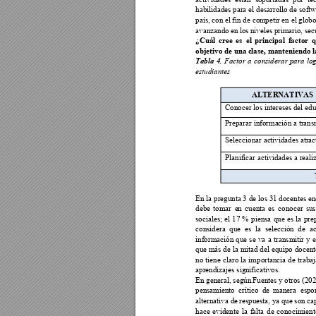
habilidades para 
el 
desarrollo de 
softw
país, con el 
fin de co
mpetir en el g
lobo
avanzando 
en los 
niveles p
rimario, se
¿Cuál 
cree 
es 
el 
principal 
factor 
q
objetivo de una c
lase, manteni
endo l
Tabla 
4. 
Factor 
a 
considerar 
para 
lo
estudiantes  
ALTERNATIVAS
Conocer los inte
reses del ed
Preparar informa
ción a tran
s
Seleccionar ac
tividades atra
c
Planificar activid
ades a reali
En la 
pregunta
 3 de l
os 31 docentes e
debe 
tomar 
e
n 
cuenta 
es 
conoce
r 
sus
sociales; 
el 
17 
%
piensa 
que 
es 
la 
p
re
considera 
que 
es 
la 
selección 
de 
ac
información 
que 
se 
va 
a 
transmitir 
y 
e
que más de 
la mitad del 
equipo docente
no 
tiene 
claro 
la 
im
por
tancia 
de 
trabaj
aprendizajes sign
ificativos. 
En general, según
 Fuentes 
y otros (202
pensamiento 
crítico 
de 
manera 
espo
alternativa de 
respuesta, ya 
que son ca
hace 
evidente 
la 
f
alta 
de 
conocimient