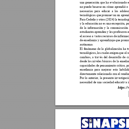
una 
generación 
que 
ha 
evolucionado 
no 
puede 
basarse 
en 
cómo 
aprendió 
o 
necesarias 
p
ara 
educa
r 
a 
los 
adoles
tecnológicas qu
e promuevan un ap
rend
Para 
Cedeño 
y 
otros 
(2024) 
la t
ecnolog
y la educ
ación no 
es una 
excepción, 
po
de 
la 
información 
y 
la 
comunicación 
estudiantes 
aprenden 
y l
os 
pr
ofesores 
e
el 
acceso 
a vas
tos 
recursos 
de 
informa
de enseñanza 
y aprendizaje que 
promu
autónomo. 
El 
fenómeno 
de 
la 
globaliz
ación 
ha 
t
tecnológicos, 
los 
cuales 
exigen 
que 
el 
s
cambios, 
a 
t
ravés 
del 
d
esarrollo 
de 
c
desde 
los 
niveles 
básicos 
de 
la 
enseña
capacidades de pensa
miento crítico, p
enseñanza 
para 
mejorar 
e
sta 
habilid
directamente rela
cionada c
on el rendi
Por 
lo anterior, 
la 
presente
investigaci
necesidad 
de 
una 
sociedad educ
ativa 
ht
tps://