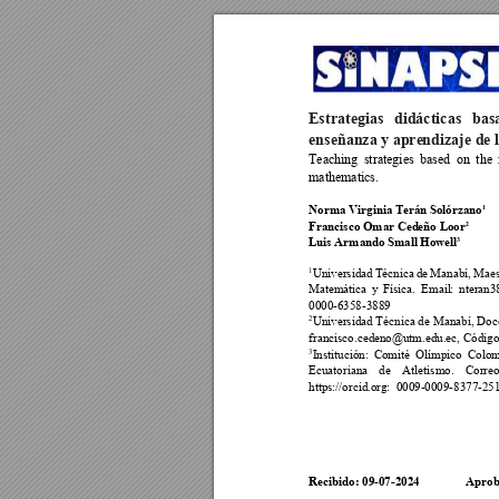
Estrategias 
didácticas 
bas
enseñanza y apre
ndizaje de 
Teaching 
strategies 
based 
on 
the 
mathematics.
Norma Virginia Te
rán Solórzan
o
1
Francisco Omar Ced
eño Loor
2
Luis Armando S
mall Howell
3 
Universidad 
Técnica 
de 
Manabí, 
Maes
1
Matemática 
y 
Física. 
Email
: 
nter
an3
0000-6358-3889  
Universidad Técnica de 
Manabí, 
Doce
2
francisco.ceden
o@utm.edu.ec, Código
Institución: 
Co
mit
é 
Olímpico 
Co
lom
3
Ecuatoriana 
de 
Atletismo. 
Corre
https://orcid.o
rg:  0009-0009-8377-
251
Recibido: 09-07-2024
Aprob