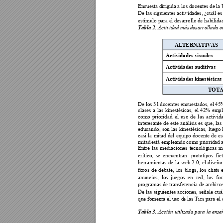
Encuesta dirig
ida a los docentes de la
De las
 siguientes 
actividad
es
, ¿cuál 
es
estímulo para e
l desarrollo de hab
ilid
Tabla 2. 
Actividad más
 desarrollada e
ALTERNATIVAS
Actividades visual
es 
Actividades auditi
vas 
Actividades kin
estésicas
TOTA
De los 31 
docentes encues
tados, el 
45
clases 
a 
las 
kinestési
cas, 
el
42% 
empl
como 
prioridad 
el 
u
so 
de 
l
as 
activid
interesante 
de 
este 
análisis 
es 
que, 
las 
educando, 
son 
las 
kinestésicas, 
luego 
casi 
la 
mitad 
del 
equipo 
docente 
de 
es
mitad 
está 
empleando 
como 
prioridad 
Entre 
l
as 
mediaciones 
t
ecnológicas 
m
crítico, 
se 
encuentran: 
p
rototipos 
fic
herramientas 
de 
la 
web 
2.0, 
el 
diseño
foros 
de 
debate, 
los 
blogs,
los 
cha
ts 
anuncios, 
los 
juegos 
en 
r
ed, 
los 
for
programas de tran
sferencia de archi
vo
De 
l
as 
siguientes 
acciones, 
señale 
cuá
que fomenta el uso d
e l
as Tics p
ara el
Tabla 3. 
Acción u
tilizada para la ens
e