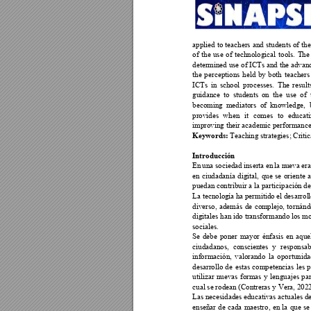
applied 
to 
teachers 
and 
students 
of 
the
of 
the 
use 
of 
technological 
tools.
The
determined use of ICTs and the advancem
the 
perceptions 
held 
by
both 
teachers
ICTs 
in 
s
chool 
proce
sses. 
The 
result
guidance 
to 
stud
ents 
on 
the 
use 
of 
becoming 
mediators 
of 
k
nowledge, 
provides 
when 
it 
comes 
to 
educati
improving the
ir academic perfor
mance
Keywords: 
Teach
ing strategies; Cr
iti
Introducción
En 
una 
sociedad 
i
nserta
en 
la nu
eva 
era
en 
c
iudadanía 
digital, 
qu
e 
se 
oriente 
a
puedan contribuir a 
la participación d
La tecnolog
ía ha 
permitido 
el desarrol
diverso, 
además 
de
co
mplejo, 
tornánd
digitales han ido transformando los mod
sociales. 
Se 
debe 
poner 
mayor 
énfasis 
en 
aque
ciudadanos, 
consciente
s 
y 
responsab
información, 
va
lorando 
la 
oportunida
desarrollo 
de 
estas 
competencias 
les 
p
utilizar 
nuevas 
f
ormas 
y 
l
enguajes 
par
cual se rodean (Con
treras y Vera, 20
22
Las neces
idades 
educativas 
actuales d
enseñar 
de 
cada 
maestro, 
en 
la 
que 
se