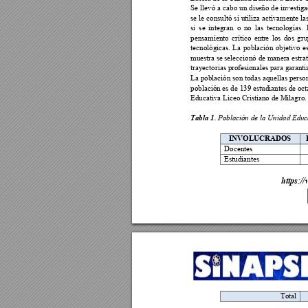
Se 
llevó 
a 
cabo 
un 
diseño 
de 
investiga
se 
le consultó 
si 
utiliza activamente la
si 
se 
integran 
o 
no 
las 
tecnologías. 
pensamiento 
crítico 
ent
re 
los 
dos 
gru
tecnológicas. 
La 
población
objetivo
e
muestra se 
seleccionó de 
manera 
estrat
trayectorias pro
fesionales para g
aranti
La población son todas aquellas persona
población es de 139 estudiantes de oc
Educativa Liceo Cr
istiano de M
ilagro.
Tabla 1. 
Població
n de la Unidad Ed
uc
INVOLUCRA
DOS 
Docentes  
Estudiantes  
ht
tps://
Total 