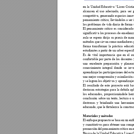
en 
la 
Unidad 
Educativa 
“Liceo 
C
risti
alcancen 
el 
uso 
adecuado,
para 
ser 
competitiva, 
generando 
espacios 
inno
pensamiento crítico
, llevándolos a ser 
los problemas de v
i
da diaria de f
orma 
El 
pensamiento 
crítico 
es 
considerado
significativa 
los 
procesos 
de 
enseñanz
aula 
se 
espera 
dirija 
su 
praxis 
de 
man
métodos que 
sirvan 
como mediado
res 
forma 
t
ransformar 
l
a 
práctica 
educati
estudiantes a par
tir de un saber especi
Es 
de 
vital 
importancia 
que 
en 
el 
au
confortable 
por 
parte 
de 
los 
docentes 
una 
excelente 
preparac
ión 
y 
planeac
conocimiento 
integral 
donde 
se 
inv
aprendizaje 
l
as 
participaciones 
del 
estu
una mejor comprensión y asimilación d
y se logren los ob
jetivos y aprendiz
aje
El 
resultado 
de 
este 
pr
oyecto 
está 
ba
destacan 
estrategias 
para 
la 
debida 
ap
los 
educandos, 
propo
rcionándole 
her
conclusión 
sobre 
u
n 
texto, 
lectura 
o
u
destrezas 
y 
brindando 
una 
herramien
educando, que le fo
rtalezca la co
nstru
Materiales y 
métodos 
El 
enfoque 
propuesto 
se 
basa 
en 
un 
enf
y 
cuantitativos para 
obtener 
una compr
promoción 
del 
pensamiento 
crítico 
en 
e
Básica de la Un
idad Educativa L
iceo C