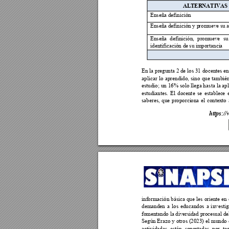
ALTERNATIVAS
Enseña definición
Enseña definición y p
r
omueve su 
a
Enseña 
definición, 
promueve 
su
identificación d
e su importanci
a 
En la 
pregunta 2 de 
los 31 docentes en
aplicar 
lo 
aprendido, 
sino 
que 
tambié
estudio; 
un 16% 
solo 
llega has
ta 
la ap
estudiantes. 
El 
docen
t
e 
se 
establec
e 
saberes, 
que 
proporci
ona 
el 
contexto 
ht
tps://
información 
básica 
que 
l
es 
oriente 
en 
demanden 
a 
los 
educandos 
a 
i
nvestig
fomentando la dive
rsidad p
rocesual de
Según Erazo 
y 
otros (2023) 
el 
mundo 
actividades 
están 
soportadas 
por 
te