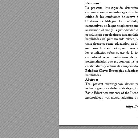
Resumen 
La 
presente 
investigación
determin
comunicación, 
como 
estrategia 
didácti
crítico 
de 
los 
estudiantes 
de 
octavo 
Cristiano 
de 
Mi
lagro. 
La 
metodolo
cuantitativos, 
en 
la 
que 
se 
aplicaron 
en
analizando 
el 
uso 
y 
la 
periodicidad 
d
concluyeron 
correlaciones 
característi
habilidades 
del 
pensamient
o 
crí
tico, 
i
tanto 
docentes 
como 
educandos, 
en 
el
escolares. 
Los 
resultados 
permitieron 
los 
estudiantes 
sobre 
el 
u
so 
de 
la 
t
e
convirtiéndose 
en 
mediadores 
del 
c
potencialidades 
q
ue 
proporciona
la 
t
colaborativos y ent
usiastas, mejor
ando
Palabras Clav
e:
 Est
rategias 
didáctica
habilidades 
Abstract  
The 
present 
investigati
on 
determin
technologies, as a 
didactic strategy, fo
Basic 
Education 
st
udents 
o
f 
the 
Liceo
methodology 
was 
mixed, 
adopting 
q
ht
tps://