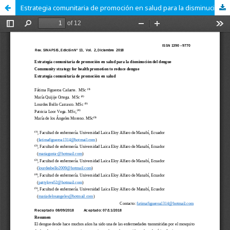
Estrategia comunitaria de promoción en salud para la disminución del dengue