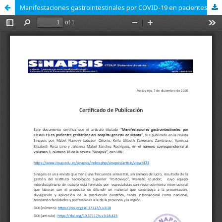
Manifestaciones gastrointestinales por COVID-19 en pacientes geriátricos del hospital general de Manta