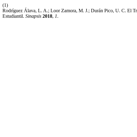
(1)
Rodríguez Álava, L. A.; Loor Zamora, M. J.; Durán Pico, U. C. El T
Estudiantil.
Sinapsis
2018
,
1
.