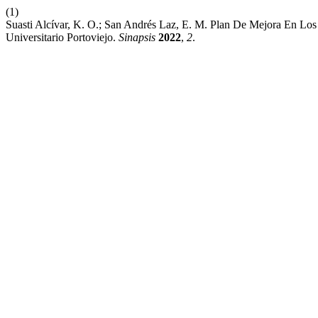
(1)
Suasti Alcívar, K. O.; San Andrés Laz, E. M. Plan De Mejora En Lo
Universitario Portoviejo.
Sinapsis
2022
,
2
.