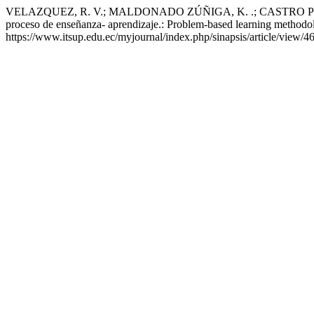
VELAZQUEZ, R. V.; MALDONADO ZÚÑIGA, K. .; CASTRO PIGUAVE , 
proceso de enseñanza- aprendizaje.: Problem-based learning methodo
https://www.itsup.edu.ec/myjournal/index.php/sinapsis/article/view/4