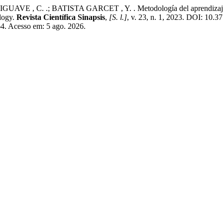
C. .; BATISTA GARCET , Y. . Metodología del aprendizaje basa
logy.
Revista Científica Sinapsis
,
[S. l.]
, v. 23, n. 1, 2023. DOI: 10.3
64. Acesso em: 5 ago. 2026.