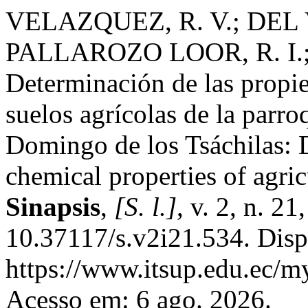
VELAZQUEZ, R. V.; DEL 
PALLAROZO LOOR, R. I.
Determinación de las propie
suelos agrícolas de la parr
Domingo de los Tsáchilas: D
chemical properties of agric
Sinapsis
,
[S. l.]
, v. 2, n. 2
10.37117/s.v2i21.534. Disp
https://www.itsup.edu.ec/my
Acesso em: 6 ago. 2026.