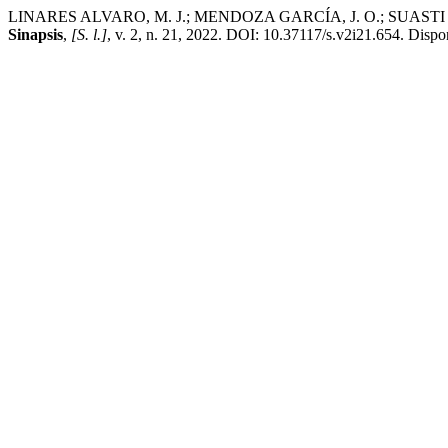
LINARES ALVARO, M. J.; MENDOZA GARCÍA, J. O.; SUASTI ALCI
Sinapsis
,
[S. l.]
, v. 2, n. 21, 2022. DOI: 10.37117/s.v2i21.654. Dispo