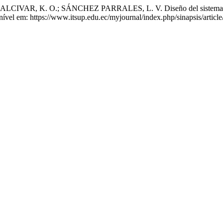
VAR, K. O.; SÁNCHEZ PARRALES, L. V. Diseño del sistema de s
nível em: https://www.itsup.edu.ec/myjournal/index.php/sinapsis/articl