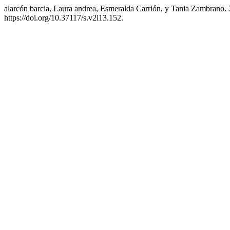
alarcón barcia, Laura andrea, Esmeralda Carrión, y Tania Zambran
https://doi.org/10.37117/s.v2i13.152.