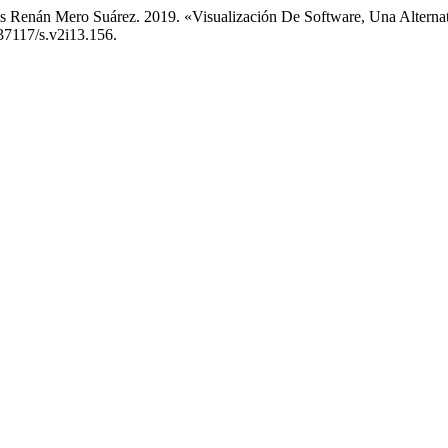
os Renán Mero Suárez. 2019. «Visualización De Software, Una Altern
.37117/s.v2i13.156.