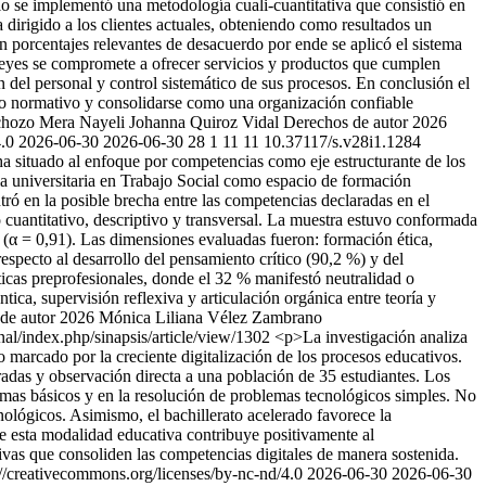
ello se implementó una metodología cuali-cuantitativa que consistió en
a dirigido a los clientes actuales, obteniendo como resultados un
n porcentajes relevantes de desacuerdo por ende se aplicó el sistema
reyes se compromete a ofrecer servicios y productos que cumplen
n del personal y control sistemático de sus procesos. En conclusión el
ento normativo y consolidarse como una organización confiable
nchozo Mera
Nayeli Johanna Quiroz Vidal
Derechos de autor 2026
4.0
2026-06-30
2026-06-30
28
1
11
11
10.37117/s.v28i1.1284
a situado al enfoque por competencias como eje estructurante de los
ncia universitaria en Trabajo Social como espacio de formación
ó en la posible brecha entre las competencias declaradas en el
o cuantitativo, descriptivo y transversal. La muestra estuvo conformada
ad (α = 0,91). Las dimensiones evaluadas fueron: formación ética,
especto al desarrollo del pensamiento crítico (90,2 %) y del
icas preprofesionales, donde el 32 % manifestó neutralidad o
ica, supervisión reflexiva y articulación orgánica entre teoría y
de autor 2026 Mónica Liliana Vélez Zambrano
al/index.php/sinapsis/article/view/1302
<p>La investigación analiza
 marcado por la creciente digitalización de los procesos educativos.
uradas y observación directa a una población de 35 estudiantes. Los
ramas básicos y en la resolución de problemas tecnológicos simples. No
cnológicos. Asimismo, el bachillerato acelerado favorece la
que esta modalidad educativa contribuye positivamente al
vas que consoliden las competencias digitales de manera sostenida.
//creativecommons.org/licenses/by-nc-nd/4.0
2026-06-30
2026-06-30