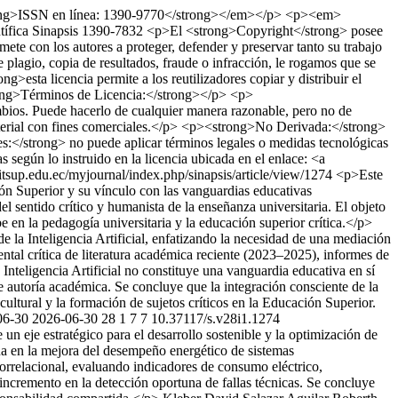
ng>ISSN en línea: 1390-9770</strong></em></p> <p><em>
tífica Sinapsis
1390-7832
<p>El <strong>Copyright</strong> posee
mete con los autores a proteger, defender y preservar tanto su trabajo
e plagio, copia de resultados, fraude o infracción, le rogamos que se
ta licencia permite a los reutilizadores copiar y distribuir el
strong>Términos de Licencia:</strong></p> <p>
ambios. Puede hacerlo de cualquier manera razonable, pero no de
aterial con fines comerciales.</p> <p><strong>No Derivada:</strong>
les:</strong> no puede aplicar términos legales o medidas tecnológicas
s según lo instruido en la licencia ubicada en el enlace: <a
itsup.edu.ec/myjournal/index.php/sinapsis/article/view/1274
<p>Este
ación Superior y su vínculo con las vanguardias educativas
l sentido crítico y humanista de la enseñanza universitaria. El objeto
e en la pedagogía universitaria y la educación superior crítica.</p>
e la Inteligencia Artificial, enfatizando la necesidad de una mediación
ental crítica de literatura académica reciente (2023–2025), informes de
 Inteligencia Artificial no constituye una vanguardia educativa en sí
e autoría académica. Se concluye que la integración consciente de la
d cultural y la formación de sujetos críticos en la Educación Superior.
06-30
2026-06-30
28
1
7
7
10.37117/s.v28i1.1274
un eje estratégico para el desarrollo sostenible y la optimización de
ana en la mejora del desempeño energético de sistemas
correlacional, evaluando indicadores de consumo eléctrico,
incremento en la detección oportuna de fallas técnicas. Se concluye