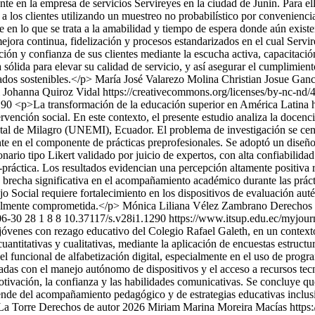
iente en la empresa de servicios Servireyes en la ciudad de Junin. Para 
 a los clientes utilizando un muestreo no probabilístico por convenienci
 en lo que se trata a la amabilidad y tiempo de espera donde aún existe
ora continua, fidelización y procesos estandarizados en el cual Servi
cción y confianza de sus clientes mediante la escucha activa, capacitació
 sólida para elevar su calidad de servicio, y así asegurar el cumplimi
tados sostenibles.</p>
María José Valarezo Molina
Christian Josue Ga
 Johanna Quiroz Vidal https://creativecommons.org/licenses/by-nc-nd/
1290
<p>La transformación de la educación superior en América Latina h
tervención social. En este contexto, el presente estudio analiza la doce
tal de Milagro (UNEMI), Ecuador. El problema de investigación se centr
ente en el componente de prácticas preprofesionales. Se adoptó un diseñ
onario tipo Likert validado por juicio de expertos, con alta confiabilid
práctica. Los resultados evidencian una percepción altamente positiva r
a brecha significativa en el acompañamiento académico durante las práct
 Social requiere fortalecimiento en los dispositivos de evaluación autént
cialmente comprometida.</p>
Mónica Liliana Vélez Zambrano
Derechos 
06-30
28
1
8
8
10.37117/s.v28i1.1290
https://www.itsup.edu.ec/myjourn
 jóvenes con rezago educativo del Colegio Rafael Galeth, en un contexto
antitativas y cualitativas, mediante la aplicación de encuestas estruct
vel funcional de alfabetización digital, especialmente en el uso de prog
ionadas con el manejo autónomo de dispositivos y el acceso a recursos te
 motivación, la confianza y las habilidades comunicativas. Se concluye 
ende del acompañamiento pedagógico y de estrategias educativas inclusi
La Torre
Derechos de autor 2026 Miriam Marina Moreira Macías https: