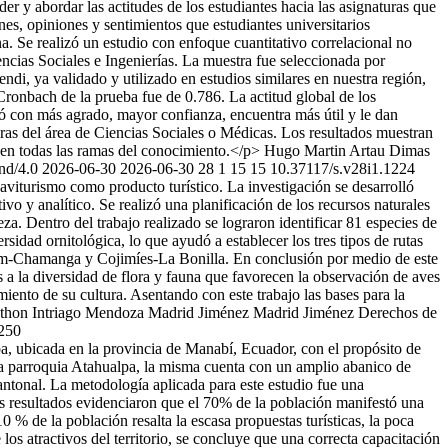
r y abordar las actitudes de los estudiantes hacia las asignaturas que
nes, opiniones y sentimientos que estudiantes universitarios
na. Se realizó un estudio con enfoque cuantitativo correlacional no
ncias Sociales e Ingenierías. La muestra fue seleccionada por
ndi, ya validado y utilizado en estudios similares en nuestra región,
 Cronbach de la prueba fue de 0.786. La actitud global de los
acó con más agrado, mayor confianza, encuentra más útil y le dan
ras del área de Ciencias Sociales o Médicas. Los resultados muestran
il en todas las ramas del conocimiento.</p>
Hugo Martin Artau
Dimas
-nd/4.0
2026-06-30
2026-06-30
28
1
15
15
10.37117/s.v28i1.1224
aviturismo como producto turístico. La investigación se desarrolló
vo y analítico. Se realizó una planificación de los recursos naturales
za. Dentro del trabajo realizado se lograron identificar 81 especies de
sidad ornitológica, lo que ayudó a establecer los tres tipos de rutas
 Uleam-Chamanga y Cojimíes-La Bonilla. En conclusión por medio de este
s a la diversidad de flora y fauna que favorecen la observación de aves
iento de su cultura. Asentando con este trabajo las bases para la
thon Intriago Mendoza
Madrid Jiménez Madrid Jiménez
Derechos de
1250
pa, ubicada en la provincia de Manabí, Ecuador, con el propósito de
n la parroquia Atahualpa, la misma cuenta con un amplio abanico de
antonal. La metodología aplicada para este estudio fue una
Los resultados evidenciaron que el 70% de la población manifestó una
10 % de la población resalta la escasa propuestas turísticas, la poca
os atractivos del territorio, se concluye que una correcta capacitación