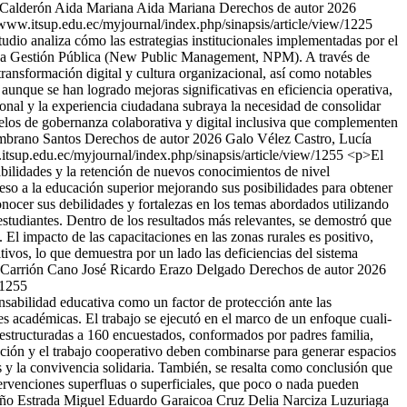
 Calderón
Aida Mariana Aida Mariana
Derechos de autor 2026
/www.itsup.edu.ec/myjournal/index.php/sinapsis/article/view/1225
tudio analiza cómo las estrategias institucionales implementadas por el
eva Gestión Pública (New Public Management, NPM). A través de
 transformación digital y cultura organizacional, así como notables
 aunque se han logrado mejoras significativas en eficiencia operativa,
ional y la experiencia ciudadana subraya la necesidad de consolidar
odelos de gobernanza colaborativa y digital inclusiva que complementen
mbrano Santos
Derechos de autor 2026 Galo Vélez Castro, Lucía
itsup.edu.ec/myjournal/index.php/sinapsis/article/view/1255
<p>El
abilidades y la retención de nuevos conocimientos de nivel
cceso a la educación superior mejorando sus posibilidades para obtener
nocer sus debilidades y fortalezas en los temas abordados utilizando
9 estudiantes. Dentro de los resultados más relevantes, se demostró que
l impacto de las capacitaciones en las zonas rurales es positivo,
tivos, lo que demuestra por un lado las deficiencias del sistema
 Carrión Cano
José Ricardo Erazo Delgado
Derechos de autor 2026
.1255
nsabilidad educativa como un factor de protección ante las
es académicas. El trabajo se ejecutó en el marco de un enfoque cuali-
miestructuradas a 160 encuestados, conformados por padres familia,
ación y el trabajo cooperativo deben combinarse para generar espacios
as y la convivencia solidaria. También, se resalta como conclusión que
tervenciones superfluas o superficiales, que poco o nada pueden
ño Estrada
Miguel Eduardo Garaicoa Cruz
Delia Narciza Luzuriaga