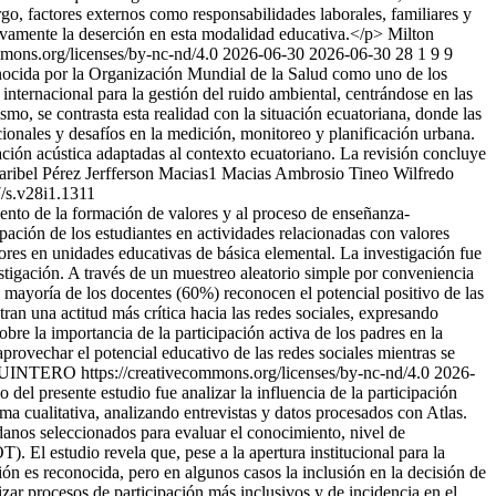
go, factores externos como responsabilidades laborales, familiares y
tivamente la deserción en esta modalidad educativa.</p>
Milton
mmons.org/licenses/by-nc-nd/4.0
2026-06-30
2026-06-30
28
1
9
9
ocida por la Organización Mundial de la Salud como uno de los
internacional para la gestión del ruido ambiental, centrándose en las
mo, se contrasta esta realidad con la situación ecuatoriana, donde las
cionales y desafíos en la medición, monitoreo y planificación urbana.
ción acústica adaptadas al contexto ecuatoriano. La revisión concluye
ribel Pérez
Jerfferson Macias1 Macias
Ambrosio Tineo
Wilfredo
/s.v28i1.1311
ento de la formación de valores y al proceso de enseñanza-
pación de los estudiantes en actividades relacionadas con valores
valores en unidades educativas de básica elemental. La investigación fue
nvestigación. A través de un muestreo aleatorio simple por conveniencia
 mayoría de los docentes (60%) reconocen el potencial positivo de las
an una actitud más crítica hacia las redes sociales, expresando
re la importancia de la participación activa de los padres en la
aprovechar el potencial educativo de las redes sociales mientras se
ERO https://creativecommons.org/licenses/by-nc-nd/4.0
2026-
 del presente estudio fue analizar la influencia de la participación
a cualitativa, analizando entrevistas y datos procesados con Atlas.
anos seleccionados para evaluar el conocimiento, nivel de
El estudio revela que, pese a la apertura institucional para la
ión es reconocida, pero en algunos casos la inclusión en la decisión de
izar procesos de participación más inclusivos y de incidencia en el