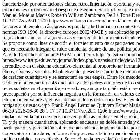
caracterizado por orientaciones claras, retroalimentación oportuna y 
emocionales incrementan el riesgo de deserción. Se concluye que un s
Manuel Moreira Macias
Roberth William Zambrano De La Torre
Der
10.37117/s.v28i1.1300
https://www.itsup.edu.ec/myjournal/index.php
factores ambientales más agresivos para la salud humana en contextos u
normas ISO 1996, la directiva europea 2002/49/CE y su aplicación prác
regulaciones aún son fragmentarias y carecen de instrumentos técnicos 
Se propone como línea de acción el fortalecimiento de capacidades lo
que es necesario integrar el ruido ambiental dentro de una política púb
Ángulo
Derechos de autor 2026 Maribel Pérez https://creativecommo
https://www.itsup.edu.ec/myjournal/index.php/sinapsis/article/view/
aprendizaje en el sistema educativo elemental al proporcionar herramie
éticos, cívicos y sociales. El objetivo del presente estudio fue determ
de carácter cuantitativa y se estructuró en tres etapas. Entre los métod
se determinó encuestar a 45 docentes y a 60 padres o tutores de los e
redes sociales en el aprendizaje de valores, aunque también están pre
preocupación por su influencia negativa en la formación en valores de 
educación en valores y el uso adecuado de las redes sociales. Es eviden
mitigan sus riesgos.</p>
Frank Ángel Lemoine Quintero
Esther Marí
06-30
2026-06-30
28
1
17
17
10.37117/s.v28i1.1206
https://www.its
ciudadana en la toma de decisiones en políticas públicas en el cantón
Ti, y de manera cuantitativa, aplicando encuestas en doble entrada y
participación y percepción sobre los mecanismos implementados por el
convocatoria ciudadana, la formación y acceso a la información aún pre
política pública, no es efectiva. Se concluye la necesidad de fortalece