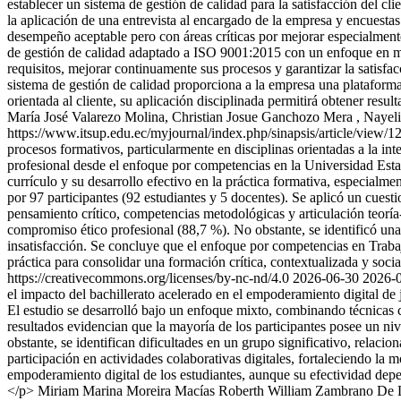
establecer un sistema de gestión de calidad para la satisfacción del cl
la aplicación de una entrevista al encargado de la empresa y encuestas
desempeño aceptable pero con áreas críticas por mejorar especialmente
de gestión de calidad adaptado a ISO 9001:2015 con un enfoque en mej
requisitos, mejorar continuamente sus procesos y garantizar la satisfa
sistema de gestión de calidad proporciona a la empresa una plataforma
orientada al cliente, su aplicación disciplinada permitirá obtener resul
María José Valarezo Molina, Christian Josue Ganchozo Mera , Nayeli
https://www.itsup.edu.ec/myjournal/index.php/sinapsis/article/view/
procesos formativos, particularmente en disciplinas orientadas a la in
profesional desde el enfoque por competencias en la Universidad Esta
currículo y su desarrollo efectivo en la práctica formativa, especialm
por 97 participantes (92 estudiantes y 5 docentes). Se aplicó un cuesti
pensamiento crítico, competencias metodológicas y articulación teoría-
compromiso ético profesional (88,7 %). No obstante, se identificó un
insatisfacción. Se concluye que el enfoque por competencias en Trabajo
práctica para consolidar una formación crítica, contextualizada y so
https://creativecommons.org/licenses/by-nc-nd/4.0
2026-06-30
2026-
el impacto del bachillerato acelerado en el empoderamiento digital de
El estudio se desarrolló bajo un enfoque mixto, combinando técnicas cu
resultados evidencian que la mayoría de los participantes posee un ni
obstante, se identifican dificultades en un grupo significativo, relac
participación en actividades colaborativas digitales, fortaleciendo la
empoderamiento digital de los estudiantes, aunque su efectividad dep
</p>
Miriam Marina Moreira Macías
Roberth William Zambrano De 