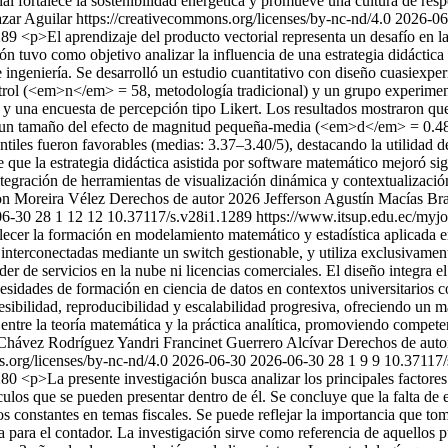
ocial fortalece la sostenibilidad energética y promueve una cultura de re
ar Aguilar https://creativecommons.org/licenses/by-nc-nd/4.0
2026-06
1289
<p>El aprendizaje del producto vectorial representa un desafío en l
ción tuvo como objetivo analizar la influencia de una estrategia didáctic
 ingeniería. Se desarrolló un estudio cuantitativo con diseño cuasiexperi
trol (<em>n</em> = 58, metodología tradicional) y un grupo experime
una encuesta de percepción tipo Likert. Los resultados mostraron que
un tamaño del efecto de magnitud pequeña-media (<em>d</em> = 0.48). 
ntiles fueron favorables (medias: 3.37–3.40/5), destacando la utilidad 
e que la estrategia didáctica asistida por software matemático mejoró 
integración de herramientas de visualización dinámica y contextualizació
on Moreira Vélez
Derechos de autor 2026 Jefferson Agustín Macías Br
06-30
28
1
12
12
10.37117/s.v28i1.1289
https://www.itsup.edu.ec/myjo
talecer la formación en modelamiento matemático y estadística aplicada 
o, interconectadas mediante un switch gestionable, y utiliza exclusiva
 de servicios en la nube ni licencias comerciales. El diseño integra el 
ecesidades de formación en ciencia de datos en contextos universitarios
esibilidad, reproducibilidad y escalabilidad progresiva, ofreciendo un
entre la teoría matemática y la práctica analítica, promoviendo competenc
 Chávez Rodríguez
Yandri Francinet Guerrero Alcívar
Derechos de auto
s.org/licenses/by-nc-nd/4.0
2026-06-30
2026-06-30
28
1
9
9
10.37117/
1280
<p>La presente investigación busca analizar los principales factores
los que se pueden presentar dentro de él. Se concluye que la falta de e
constantes en temas fiscales. Se puede reflejar la importancia que toma 
a para el contador. La investigación sirve como referencia de aquellos 