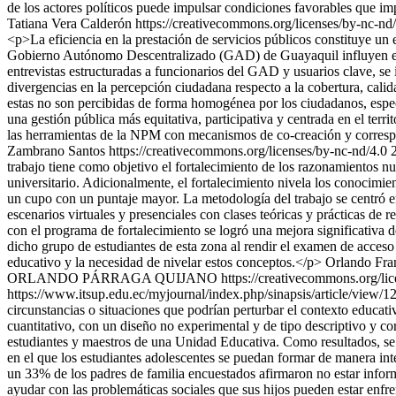
de los actores políticos puede impulsar condiciones favorables que i
Tatiana Vera Calderón https://creativecommons.org/licenses/by-nc-nd
<p>La eficiencia en la prestación de servicios públicos constituye un 
Gobierno Autónomo Descentralizado (GAD) de Guayaquil influyen en 
entrevistas estructuradas a funcionarios del GAD y usuarios clave, se i
divergencias en la percepción ciudadana respecto a la cobertura, calid
estas no son percibidas de forma homogénea por los ciudadanos, especia
una gestión pública más equitativa, participativa y centrada en el ter
las herramientas de la NPM con mecanismos de co-creación y corres
Zambrano Santos https://creativecommons.org/licenses/by-nc-nd/4.0
trabajo tiene como objetivo el fortalecimiento de los razonamientos n
universitario. Adicionalmente, el fortalecimiento nivela los conocimie
un cupo con un puntaje mayor. La metodología del trabajo se centró en
escenarios virtuales y presenciales con clases teóricas y prácticas de 
con el programa de fortalecimiento se logró una mejora significativa 
dicho grupo de estudiantes de esta zona al rendir el examen de acceso 
educativo y la necesidad de nivelar estos conceptos.</p>
Orlando Fra
ORLANDO PÁRRAGA QUIJANO https://creativecommons.org/licen
https://www.itsup.edu.ec/myjournal/index.php/sinapsis/article/view/
circunstancias o situaciones que podrían perturbar el contexto educati
cuantitativo, con un diseño no experimental y de tipo descriptivo y c
estudiantes y maestros de una Unidad Educativa. Como resultados, se 
en el que los estudiantes adolescentes se puedan formar de manera inte
un 33% de los padres de familia encuestados afirmaron no estar inform
ayudar con las problemáticas sociales que sus hijos pueden estar enfr