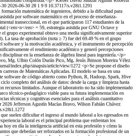
sponsabilidad compartida.</p>
Kleber David Salazar Aguilar
Roberth
-30
2026-06-30
28
1
9
9
10.37117/s.v28i1.1291
a formación matemática de ingenieros, debido a la dificultad para
a asistida por software matemático en el proceso de enseñanza-
mental transeccional, en el que participaron 117 estudiantes de la
ntal (<em>n</em> = 59, estrategia asistida por GNU Octave y
 el grupo experimental obtuvo una media significativamente superior
La tasa de aprobación (nota ≥ 7) fue del 69.49 % en el grupo
del software y la motivación académica, y el instrumento de percepción
significativamente el rendimiento académico y generó percepciones
n disciplinar en la enseñanza de álgebra lineal para ingeniería.</p>
avo, Mg. Ulbio Colón Durán Pico, Mg. Jesús Jhinson Moreira Vélez
urnal/index.php/sinapsis/article/view/1272
<p>Se propone el diseño
en carreras de Matemáticas Aplicadas. El modelo se basa en una
mente software de código abierto como Python, R, Hadoop, Spark, Hive
ciclo completo del análisis de datos: desde la carga y limpieza hasta
 con recursos limitados. Aunque el laboratorio no ha sido implementado
 marco técnico-pedagógico viable para su futura implementación en
ias técnicas y cognitivas esenciales para el análisis cuantitativo
r 2026 Jefferson Agustín Macías Bravo, Wilson Fabián Chávez
s.v28i1.1272
 que suelen dificultar el ingreso al mundo laboral a los egresados en
xperiencia laboral es el principal problema que enfrentan los
hoy en día la inteligencia artificial en esta profesión y cómo la
puntos que deberían ser reforzados en la formación profesional de un