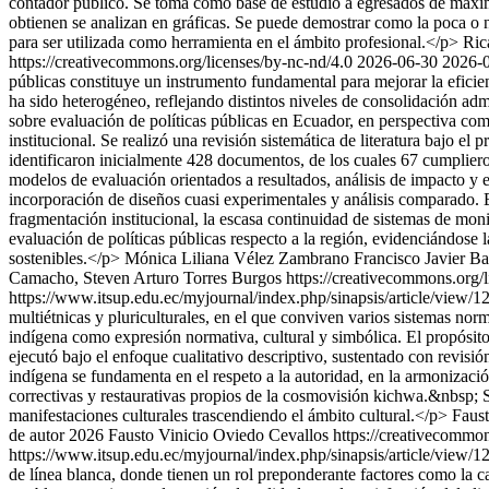
contador público. Se toma como base de estudio a egresados de máximo 
obtienen se analizan en gráficas. Se puede demostrar como la poca o nul
para ser utilizada como herramienta en el ámbito profesional.</p>
Ric
https://creativecommons.org/licenses/by-nc-nd/4.0
2026-06-30
2026-
públicas constituye un instrumento fundamental para mejorar la eficienc
ha sido heterogéneo, reflejando distintos niveles de consolidación adm
sobre evaluación de políticas públicas en Ecuador, en perspectiva co
institucional. Se realizó una revisión sistemática de literatura ba
identificaron inicialmente 428 documentos, de los cuales 67 cumpliero
modelos de evaluación orientados a resultados, análisis de impacto y 
incorporación de diseños cuasi experimentales y análisis comparado. En 
fragmentación institucional, la escasa continuidad de sistemas de moni
evaluación de políticas públicas respecto a la región, evidenciándose 
sostenibles.</p>
Mónica Liliana Vélez Zambrano
Francisco Javier B
Camacho, Steven Arturo Torres Burgos https://creativecommons.org/l
https://www.itsup.edu.ec/myjournal/index.php/sinapsis/article/view/
multiétnicas y pluriculturales, en el que conviven varios sistemas norm
indígena como expresión normativa, cultural y simbólica. El propósito d
ejecutó bajo el enfoque cualitativo descriptivo, sustentado con revisió
indígena se fundamenta en el respeto a la autoridad, en la armonizaci
correctivas y restaurativas propios de la cosmovisión kichwa.&nbsp; Se
manifestaciones culturales trascendiendo el ámbito cultural.</p>
Faust
de autor 2026 Fausto Vinicio Oviedo Cevallos https://creativecommon
https://www.itsup.edu.ec/myjournal/index.php/sinapsis/article/view/
de línea blanca, donde tienen un rol preponderante factores como la cal