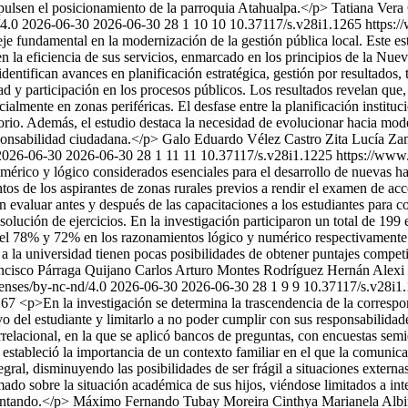
mpulsen el posicionamiento de la parroquia Atahualpa.</p>
Tatiana Vera
/4.0
2026-06-30
2026-06-30
28
1
10
10
10.37117/s.v28i1.1265
https:/
eje fundamental en la modernización de la gestión pública local. Este es
la eficiencia de sus servicios, enmarcado en los principios de la Nu
dentifican avances en planificación estratégica, gestión por resultados,
ad y participación en los procesos públicos. Los resultados revelan que,
lmente en zonas periféricas. El desfase entre la planificación instituc
ritorio. Además, el estudio destaca la necesidad de evolucionar hacia m
ponsabilidad ciudadana.</p>
Galo Eduardo Vélez Castro
Zita Lucía Za
2026-06-30
2026-06-30
28
1
11
11
10.37117/s.v28i1.1225
https://www.
umérico y lógico considerados esenciales para el desarrollo de nuevas h
ntos de los aspirantes de zonas rurales previos a rendir el examen de a
 evaluar antes y después de las capacitaciones a los estudiantes para co
resolución de ejercicios. En la investigación participaron un total de 19
del 78% y 72% en los razonamientos lógico y numérico respectivamente. E
a la universidad tienen pocas posibilidades de obtener puntajes competi
ncisco Párraga Quijano
Carlos Arturo Montes Rodríguez
Hernán Alexi
ses/by-nc-nd/4.0
2026-06-30
2026-06-30
28
1
9
9
10.37117/s.v28i1
1267
<p>En la investigación se determina la trascendencia de la correspo
vo del estudiante y limitarlo a no poder cumplir con sus responsabilidad
orrelacional, en la que se aplicó bancos de preguntas, con encuestas se
estableció la importancia de un contexto familiar en el que la comunic
gral, disminuyendo las posibilidades de ser frágil a situaciones extern
ado sobre la situación académica de sus hijos, viéndose limitados a in
entando.</p>
Máximo Fernando Tubay Moreira
Cinthya Marianela Albi