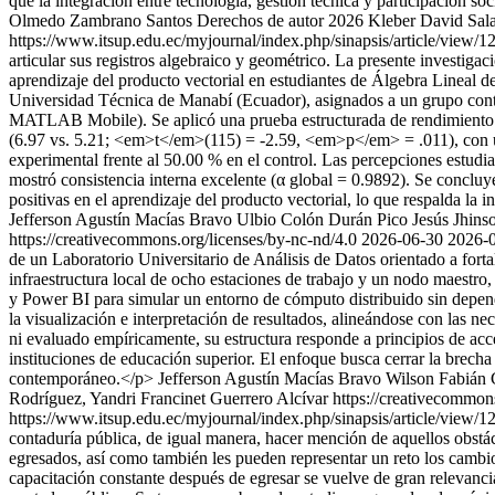
que la integración entre tecnología, gestión técnica y participación s
Olmedo Zambrano Santos
Derechos de autor 2026 Kleber David Salaz
https://www.itsup.edu.ec/myjournal/index.php/sinapsis/article/view/
articular sus registros algebraico y geométrico. La presente investiga
aprendizaje del producto vectorial en estudiantes de Álgebra Lineal de
Universidad Técnica de Manabí (Ecuador), asignados a un grupo con
MATLAB Mobile). Se aplicó una prueba estructurada de rendimiento y 
(6.97 vs. 5.21; <em>t</em>(115) = -2.59, <em>p</em> = .011), con 
experimental frente al 50.00 % en el control. Las percepciones estudia
mostró consistencia interna excelente (α global = 0.9892). Se concluy
positivas en el aprendizaje del producto vectorial, lo que respalda la 
Jefferson Agustín Macías Bravo
Ulbio Colón Durán Pico
Jesús Jhins
https://creativecommons.org/licenses/by-nc-nd/4.0
2026-06-30
2026-
de un Laboratorio Universitario de Análisis de Datos orientado a for
infraestructura local de ocho estaciones de trabajo y un nodo maestr
y Power BI para simular un entorno de cómputo distribuido sin depender
la visualización e interpretación de resultados, alineándose con las n
ni evaluado empíricamente, su estructura responde a principios de acc
instituciones de educación superior. El enfoque busca cerrar la brecha 
contemporáneo.</p>
Jefferson Agustín Macías Bravo
Wilson Fabián
Rodríguez, Yandri Francinet Guerrero Alcívar https://creativecommon
https://www.itsup.edu.ec/myjournal/index.php/sinapsis/article/view/
contaduría pública, de igual manera, hacer mención de aquellos obstácu
egresados, así como también les pueden representar un reto los cambios 
capacitación constante después de egresar se vuelve de gran relevanci