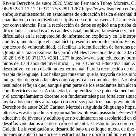
Rivera
Derechos de autor 2026 Máximo Fernando Tubay Moreira, Cint
06-30
28
1
12
12
10.37117/s.v28i1.1267
https://www.itsup.edu.ec/my
enfoque multisensorial en estudiantes de educación básica elemental 
cuantitativo, con un diseño descriptivo de corte transversal. La mues
por conveniencia. Para la recolección de datos se aplicó una prueba de 
dificultades asociadas a los canales visual, auditivo, kinestésico y tá
dificultades en la recuperación de información explícita y en la interp
auditivo, mientras que el canal táctil presentó menor afectación. Esto
contextos de vulnerabilidad, al facilitar la identificación de barreras
Quintanilla
Juana Esmeralda Carrión Mieles
Derechos de autor 2026 S
30
28
1
6
6
10.37117/s.v28i1.1277
https://www.itsup.edu.ec/myjourna
niños de 3 a 4 años del nivel inicial 1, en la Unidad Educativa Juan 
descriptivo, con un diseño no experimental. Para la recolección de dat
terapia de lenguaje. Los hallazgos muestran que la mayoría de los niño
integración de gestos faciales como apoyo a la comunicación. No obsta
resultados reflejan que, aunque gran parte de los estudiantes han alcan
con directrices orales. A esta edad, el aprendizaje se potencia median
y el acompañamiento docente son fundamentales para fortalecer situacion
invita a los docentes a trabajar con recursos prácticos para prevenir, 
Derechos de autor 2026 Carmen Mercedes Aguinda Shiguango https:/
https://www.itsup.edu.ec/myjournal/index.php/sinapsis/article/view/
educativa de jóvenes y adultos que no culminaron su escolaridad en el 
desafíos vinculados a la deserción estudiantil. El estudio tuvo como o
Galeth. La investigación se desarrolló bajo un enfoque mixto, de tipo
quienes se aplicó una encuesta estructurada de opción múltiple en form