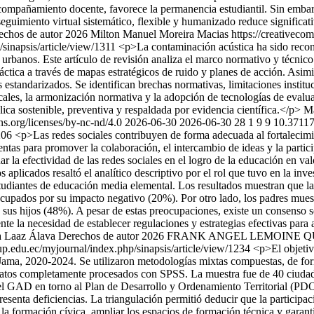
acompañamiento docente, favorece la permanencia estudiantil. Sin embar
eguimiento virtual sistemático, flexible y humanizado reduce significa
echos de autor 2026 Milton Manuel Moreira Macias https://creativeco
/sinapsis/article/view/1311
<p>La contaminación acústica ha sido recon
rbanos. Este artículo de revisión analiza el marco normativo y técnico 
tica a través de mapas estratégicos de ruido y planes de acción. Asimis
estandarizados. Se identifican brechas normativas, limitaciones institu
cales, la armonización normativa y la adopción de tecnologías de evalua
lica sostenible, preventiva y respaldada por evidencia científica.</p>
Ma
ns.org/licenses/by-nc-nd/4.0
2026-06-30
2026-06-30
28
1
9
9
10.37117
1206
<p>Las redes sociales contribuyen de forma adecuada al fortalecimi
ntas para promover la colaboración, el intercambio de ideas y la partici
inar la efectividad de las redes sociales en el logro de la educación en 
os aplicados resaltó el analítico descriptivo por el rol que tuvo en la i
studiantes de educación media elemental. Los resultados muestran que la
ocupados por su impacto negativo (20%). Por otro lado, los padres muestr
sus hijos (48%). A pesar de estas preocupaciones, existe un consenso sob
te la necesidad de establecer regulaciones y estrategias efectivas para 
a Laaz Álava
Derechos de autor 2026 FRANK ANGEL LEMOINE QUINT
up.edu.ec/myjournal/index.php/sinapsis/article/view/1234
<p>El objetivo
 Jama, 2020-2024. Se utilizaron metodologías mixtas compuestas, de form
 datos completamente procesados con SPSS. La muestra fue de 40 ciudad
 GAD en torno al Plan de Desarrollo y Ordenamiento Territorial (PDOT). 
senta deficiencias. La triangulación permitió deducir que la participac
r la formación cívica, ampliar los espacios de formación técnica y garant