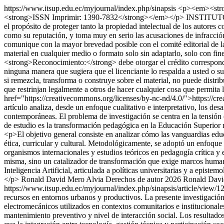
https://www.itsup.edu.ec/myjournal/index.php/sinapsis
<p><em><stro
<strong>ISSN Imprimir: 1390-7832</strong></em></p>
INSTITUT
el propósito de proteger tanto la propiedad intelectual de los autores 
como su reputación, y toma muy en serio las acusaciones de infracción,
comunique con la mayor brevedad posible con el comité editorial de 
material en cualquier medio o formato solo sin adaptarlo, solo con f
<strong>Reconocimiento:</strong> debe otorgar el crédito correspondie
ninguna manera que sugiera que el licenciante lo respalda a usted o
si remezcla, transforma o construye sobre el material, no puede distr
que restrinjan legalmente a otros de hacer cualquier cosa que permita l
href="https://creativecommons.org/licenses/by-nc-nd/4.0/">https://c
artículo analiza, desde un enfoque cualitativo e interpretativo, los des
contemporáneas. El problema de investigación se centra en la tensión e
de estudio es la transformación pedagógica en la Educación Superior med
<p>El objetivo general consiste en analizar cómo las vanguardias educa
ética, curricular y cultural. Metodológicamente, se adoptó un enfoque 
organismos internacionales y estudios teóricos en pedagogía crítica y e
misma, sino un catalizador de transformación que exige marcos humanis
Inteligencia Artificial, articulada a políticas universitarias y a episte
</p>
Ronald David Mero Alvia
Derechos de autor 2026 Ronald David
https://www.itsup.edu.ec/myjournal/index.php/sinapsis/article/view/
recursos en entornos urbanos y productivos. La presente investigación
electromecánicos utilizados en contextos comunitarios e institucional
mantenimiento preventivo y nivel de interacción social. Los resultado