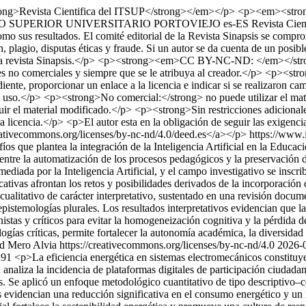
ng>Revista Cientifica del ITSUP</strong></em></p> <p><em><stro
O SUPERIOR UNIVERSITARIO PORTOVIEJO
es-ES
Revista Cien
como sus resultados. El comité editorial de la Revista Sinapsis se compro
 plagio, disputas éticas y fraude. Si un autor se da cuenta de un posibl
la revista Sinapsis.</p> <p><strong><em>CC BY-NC-ND: </em></strong>es
ines no comerciales y siempre que se le atribuya al creador.</p> <p><
nte, proporcionar un enlace a la licencia e indicar si se realizaron c
 su uso.</p> <p><strong>No comercial:</strong> no puede utilizar el m
ibuir el material modificado.</p> <p><strong>Sin restricciones adiciona
a licencia.</p> <p>El autor esta en la obligación de seguir las exigencia
reativecommons.org/licenses/by-nc-nd/4.0/deed.es</a></p>
https://www.
afíos que plantea la integración de la Inteligencia Artificial en la Educ
ntre la automatización de los procesos pedagógicos y la preservación de
iada por la Inteligencia Artificial, y el campo investigativo se inscrib
tivas afrontan los retos y posibilidades derivados de la incorporación d
cualitativo de carácter interpretativo, sustentado en una revisión docum
pistemologías plurales. Los resultados interpretativos evidencian que la
tas y críticos para evitar la homogeneización cognitiva y la pérdida d
mologías críticas, permite fortalecer la autonomía académica, la diversida
 Mero Alvia https://creativecommons.org/licenses/by-nc-nd/4.0
2026-
1291
<p>La eficiencia energética en sistemas electromecánicos constituye 
 analiza la incidencia de plataformas digitales de participación ciudad
es. Se aplicó un enfoque metodológico cuantitativo de tipo descriptivo–
s evidencian una reducción significativa en el consumo energético y un 