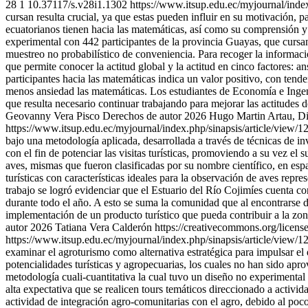
28
1
10.37117/s.v28i1.1302
https://www.itsup.edu.ec/myjournal/inde
cursan resulta crucial, ya que estas pueden influir en su motivación, p
ecuatorianos tienen hacia las matemáticas, así como su comprensión y v
experimental con 442 participantes de la provincia Guayas, que cursan
muestreo no probabilístico de conveniencia. Para recoger la informació
que permite conocer la actitud global y la actitud en cinco factores: a
participantes hacia las matemáticas indica un valor positivo, con ten
menos ansiedad las matemáticas. Los estudiantes de Economía e Ingeni
que resulta necesario continuar trabajando para mejorar las actitudes d
Geovanny Vera Pisco
Derechos de autor 2026 Hugo Martin Artau, Di
https://www.itsup.edu.ec/myjournal/index.php/sinapsis/article/view/
bajo una metodología aplicada, desarrollada a través de técnicas de inv
con el fin de potenciar las visitas turísticas, promoviendo a su vez el
aves, mismas que fueron clasificadas por su nombre científico, en españ
turísticas con características ideales para la observación de aves re
trabajo se logró evidenciar que el Estuario del Río Cojimíes cuenta co
durante todo el año. A esto se suma la comunidad que al encontrarse de
implementación de un producto turístico que pueda contribuir a la zo
autor 2026 Tatiana Vera Calderón https://creativecommons.org/licens
https://www.itsup.edu.ec/myjournal/index.php/sinapsis/article/view/
examinar el agroturismo como alternativa estratégica para impulsar el 
potencialidades turísticas y agropecuarias, los cuales no han sido ap
metodología cuali-cuantitativa la cual tuvo un diseño no experimental 
alta expectativa que se realicen tours temáticos direccionado a activida
actividad de integración agro-comunitarias con el agro, debido al poco