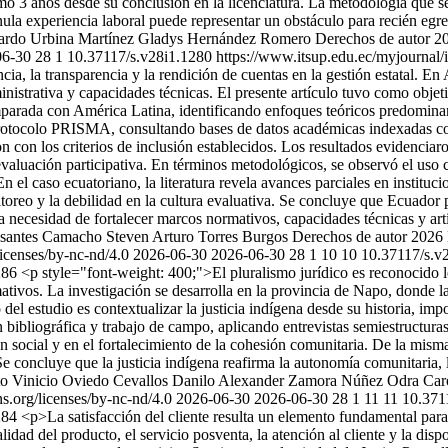
3 años desde su conclusión en la licenciatura. La metodología que se ut
a experiencia laboral puede representar un obstáculo para recién egresad
ardo Urbina Martínez
Gladys Hernández Romero
Derechos de autor 2
06-30
28
1
10.37117/s.v28i1.1280
https://www.itsup.edu.ec/myjournal/
ia, la transparencia y la rendición de cuentas en la gestión estatal. En 
inistrativa y capacidades técnicas. El presente artículo tuvo como objet
mparada con América Latina, identificando enfoques teóricos predominant
jo el protocolo PRISMA, consultando bases de datos académicas indexada
n con los criterios de inclusión establecidos. Los resultados evidenci
evaluación participativa. En términos metodológicos, se observó el uso 
el caso ecuatoriano, la literatura revela avances parciales en instituci
toreo y la debilidad en la cultura evaluativa. Se concluye que Ecuador p
la necesidad de fortalecer marcos normativos, capacidades técnicas y art
asantes Camacho
Steven Arturo Torres Burgos
Derechos de autor 2026 
icenses/by-nc-nd/4.0
2026-06-30
2026-06-30
28
1
10
10
10.37117/s.v
1286
<p style="font-weight: 400;">El pluralismo jurídico es reconocido l
ativos. La investigación se desarrolla en la provincia de Napo, donde la
el estudio es contextualizar la justicia indígena desde su historia, imp
n bibliográfica y trabajo de campo, aplicando entrevistas semiestructura
ón social y en el fortalecimiento de la cohesión comunitaria. De la mis
 concluye que la justicia indígena reafirma la autonomía comunitaria, la
o Vinicio Oviedo Cevallos
Danilo Alexander Zamora Núñez
Odra Caro
s.org/licenses/by-nc-nd/4.0
2026-06-30
2026-06-30
28
1
11
11
10.371
1284
<p>La satisfacción del cliente resulta un elemento fundamental para 
idad del producto, el servicio posventa, la atención al cliente y la dispo