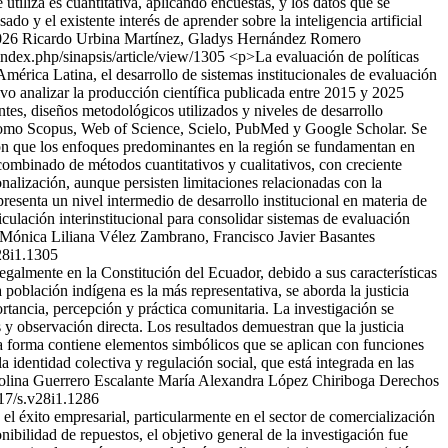
iliza es cuantitativa, aplicando encuestas, y los datos que se
o y el existente interés de aprender sobre la inteligencia artificial
026 Ricardo Urbina Martínez, Gladys Hernández Romero
index.php/sinapsis/article/view/1305
<p>La evaluación de políticas
América Latina, el desarrollo de sistemas institucionales de evaluación
ivo analizar la producción científica publicada entre 2015 y 2025
es, diseños metodológicos utilizados y niveles de desarrollo
s como Scopus, Web of Science, Scielo, PubMed y Google Scholar. Se
aron que los enfoques predominantes en la región se fundamentan en
combinado de métodos cuantitativos y cualitativos, con creciente
onalización, aunque persisten limitaciones relacionadas con la
resenta un nivel intermedio de desarrollo institucional en materia de
iculación interinstitucional para consolidar sistemas de evaluación
Mónica Liliana Vélez Zambrano, Francisco Javier Basantes
28i1.1305
egalmente en la Constitución del Ecuador, debido a sus características
 población indígena es la más representativa, se aborda la justicia
ortancia, percepción y práctica comunitaria. La investigación se
s y observación directa. Los resultados demuestran que la justicia
ma forma contiene elementos simbólicos que se aplican con funciones
 identidad colectiva y regulación social, que está integrada en las
lina Guerrero Escalante
María Alexandra López Chiriboga
Derechos
17/s.v28i1.1286
el éxito empresarial, particularmente en el sector de comercialización
nibilidad de repuestos, el objetivo general de la investigación fue