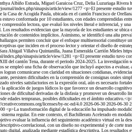
hya Albiño Estrada, Miguel Garaicoa Cruz, Delia Luzuriaga Rivera ht
journal/index.php/sinapsis/article/view/1277
<p>El presente estudio tu
de la Casa de Acogida Paula, ubicada en el cantón Francisco de Orellana
tra estuvo conformada por 10 estudiantes, con edades comprendidas entr
comprensión lectora, que evaluó los niveles literal e inferencial, y una
ctil. Los resultados evidencian que la mayoría de los estudiantes se ubi
retación de contenidos implícitos. Asimismo, se identificó una alta preval
s hallazgos permiten concluir que el enfoque multisensorial constituye un
 perceptivas que inciden en el proceso lector y orientar el diseño de est
ara Abigail Villalva Quintanilla, Juana Esmeralda Carrión Mieles http
l/index.php/sinapsis/article/view/1281
<p>El presente estudio tuvo como
XXIII del cantón Tena, durante el periodo 2024-2025. La investigación se
os se empleó una ficha de observación que incluyó aspectos a evaluar, a
s logran comunicarse con claridad en situaciones cotidianas, evidencian
nte, persisten dificultades en la comprensión de consignas orales simpl
zado niveles satisfactorios en la expresión oral, aún es necesario fortale
te la aplicación de juegos lúdicos lo que favorece un desarrollo cognit
es de dificultad derivadas de la disfasia y promover un desarrollo lingü
desde edades tempranas, posibles dificultades en el ámbito educativo.</p
/creativecommons.org/licenses/by-nc-nd/4.0
2026-06-30
2026-06-30
2
1300
<p>La transformación digital de la educación ha impulsado modalida
sistema regular. En este contexto, el Bachillerato Acelerado en modalid
bjetivo evaluar la influencia del seguimiento académico virtual en la de
 descriptivo-correlacional, con un diseño no experimental y de corte tr
ato digital, analizada mediante estadística descriptiva. Los resultados