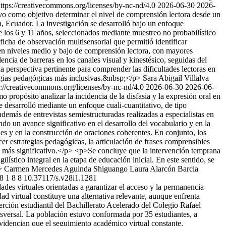
tps://creativecommons.org/licenses/by-nc-nd/4.0
2026-06-30
2026-
vo como objetivo determinar el nivel de comprensión lectora desde un
, Ecuador. La investigación se desarrolló bajo un enfoque
e los 6 y 11 años, seleccionados mediante muestreo no probabilístico
 ficha de observación multisensorial que permitió identificar
ca en niveles medio y bajo de comprensión lectora, con mayores
encia de barreras en los canales visual y kinestésico, seguidas del
a perspectiva pertinente para comprender las dificultades lectoras en
rategias pedagógicas más inclusivas.&nbsp;</p>
Sara Abigail Villalva
s://creativecommons.org/licenses/by-nc-nd/4.0
2026-06-30
2026-06-
 propósito analizar la incidencia de la disfasia y la expresión oral en
 desarrolló mediante un enfoque cuali-cuantitativo, de tipo
demás de entrevistas semiestructuradas realizadas a especialistas en
do un avance significativo en el desarrollo del vocabulario y en la
es y en la construcción de oraciones coherentes. En conjunto, los
cer estrategias pedagógicas, la articulación de frases comprensibles
ivo más significativo.</p> <p>Se concluye que la intervención temprana
ístico integral en la etapa de educación inicial. En este sentido, se
>
Carmen Mercedes Aguinda Shiguango
Laura Alarcón Barcia
8
1
8
8
10.37117/s.v28i1.1281
des virtuales orientadas a garantizar el acceso y la permanencia
ad virtual constituye una alternativa relevante, aunque enfrenta
serción estudiantil del Bachillerato Acelerado del Colegio Rafael
ansversal. La población estuvo conformada por 35 estudiantes, a
 evidencian que el seguimiento académico virtual constante,