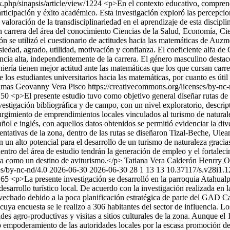
x.php/sinapsis/article/view/1224
<p>En el contexto educativo, comprende
articipación y éxito académico. Esta investigación exploró las percepcio
aloración de la transdisciplinariedad en el aprendizaje de esta discipli
 carrera del área del conocimiento Ciencias de la Salud, Economía, Cie
n se utilizó el cuestionario de actitudes hacia las matemáticas de Auzme
nsiedad, agrado, utilidad, motivación y confianza. El coeficiente alfa de
dencia alta, independientemente de la carrera. El género masculino dest
ería tienen mejor actitud ante las matemáticas que los que cursan carre
e los estudiantes universitarios hacia las matemáticas, por cuanto es út
mas Geovanny Vera Pisco https://creativecommons.org/licenses/by-nc
1250
<p>El presente estudio tuvo como objetivo general diseñar rutas de 
estigación bibliográfica y de campo, con un nivel exploratorio, descripti
 surgimiento de emprendimientos locales vinculados al turismo de naturale
ol e inglés, con aquellos datos obtenidos se permitió evidenciar la diver
presentativas de la zona, dentro de las rutas se diseñaron Tizal-Beche,
n un alto potencial para el desarrollo de un turismo de naturaleza gracia
ntro del área de estudio tendrán la generación de empleo y el fortalecim
na como un destino de aviturismo.</p>
Tatiana Vera Calderón
Henrry O
es/by-nc-nd/4.0
2026-06-30
2026-06-30
28
1
13
13
10.37117/s.v28i1.
1265
<p>La presente investigación se desarrolló en la parroquia Atahual
desarrollo turístico local. De acuerdo con la investigación realizada e
rovechado debido a la poca planificación estratégica de parte del GAD C
cuya encuesta se le realizo a 306 habitantes del sector de influencia. 
des agro-productivas y visitas a sitios culturales de la zona. Aunque el 
 empoderamiento de las autoridades locales por la escasa promoción de l