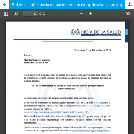
Rol de la enfermería en pacientes con complicaciones postoperatorias cardiovasculares