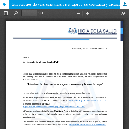
Infecciones de vías urinarias en mujeres, su conducta y factores de riesgo