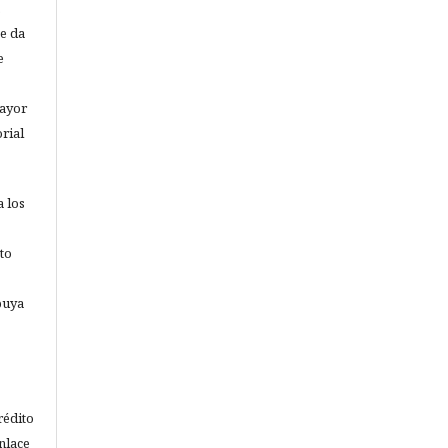
,
se da
e
ayor
rial
a los
to
buya
rédito
nlace