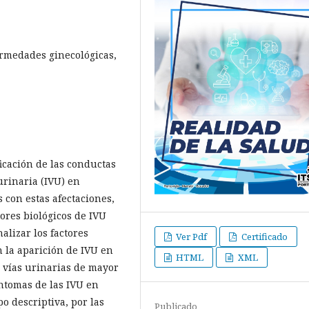
ermedades ginecológicas,
ficación de las conductas
 urinaria (IVU) en
 con estas afectaciones,
tores biológicos de IVU
alizar los factores
Ver Pdf
Certificado
n la aparición de IVU en
HTML
XML
e vías urinarias de mayor
íntomas de las IVU en
po descriptiva, por las
Publicado