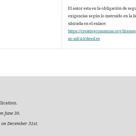
El autor esta en la obligación de segu
exigencias según lo instruido en la l
ubicada en el enlace:
https://creativecommons.org/license
nc-nd/4.0/deed.es
ication.
on June 30.
d on December 31st.