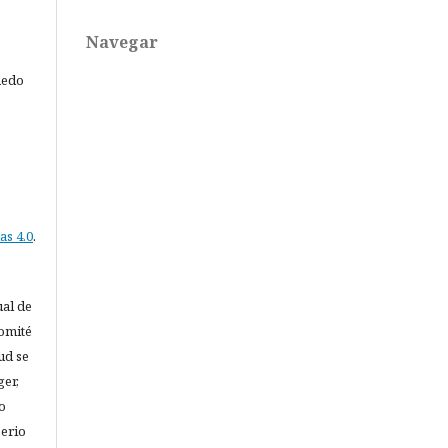
Navegar
medo
as 4.0
.
ual de
comité
lud se
er,
o
serio