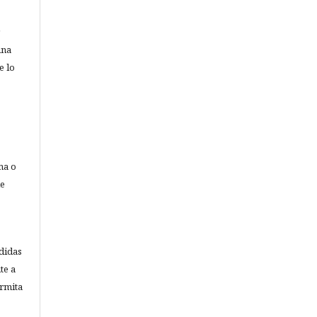
una
e lo
ma o
de
didas
te a
ermita