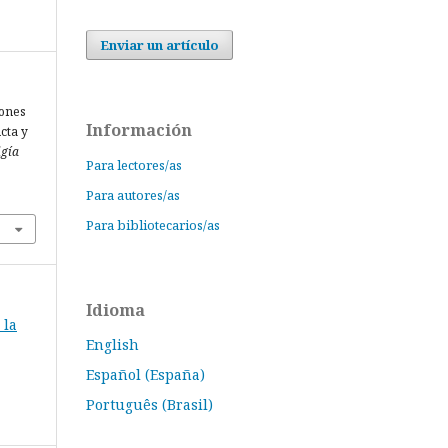
Enviar un artículo
iones
Información
cta y
igía
Para lectores/as
Para autores/as
Para bibliotecarios/as
Idioma
 la
English
Español (España)
Português (Brasil)