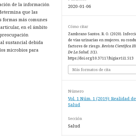
ación de la información
2020-01-06
 determina que las
las formas más comunes
Cómo citar
articular, en el ámbito
Zambrano Santos, R. O. (2020). Infecc
 preocupación
de vías urinarias en mujeres, su condu
al sustancial debida
factores de riesgo.
Revista Científica H
los microbios para
De La Salud
,
1
(1).
https://doi.org/10.37117/higia.v1i1.513
Más formatos de cita
Número
Vol. 1 Núm. 1 (2019): Realidad de
Salud
Sección
Salud