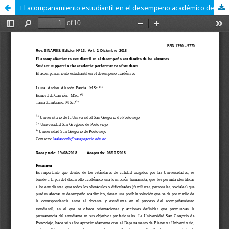
El acompañamiento estudiantil en el desempeño académico de los alumnos