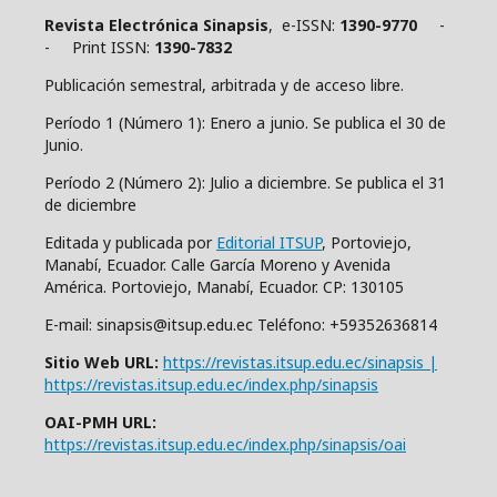
Revista Electrónica Sinapsis
, e-ISSN:
1390-9770
-
- Print ISSN:
1390-7832
Publicación semestral, arbitrada y de acceso libre.
Período 1 (Número 1): Enero a junio. Se publica el 30 de
Junio.
Período 2 (Número 2): Julio a diciembre. Se publica el 31
de diciembre
Editada y publicada por
Editorial ITSUP
, Portoviejo,
Manabí, Ecuador. Calle García Moreno y Avenida
América. Portoviejo, Manabí, Ecuador. CP: 130105
E-mail: sinapsis@itsup.edu.ec Teléfono: +59352636814
Sitio Web URL:
https://revistas.itsup.edu.ec/sinapsis |
https://revistas.itsup.edu.ec/index.php/sinapsis
OAI-PMH URL:
https://revistas.itsup.edu.ec/index.php/sinapsis/oai