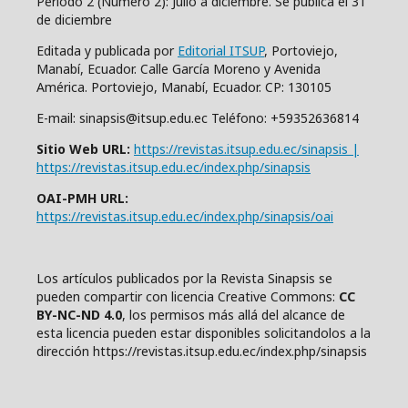
Período 2 (Número 2): Julio a diciembre. Se publica el 31
de diciembre
Editada y publicada por
Editorial ITSUP
, Portoviejo,
Manabí, Ecuador. Calle García Moreno y Avenida
América. Portoviejo, Manabí, Ecuador. CP: 130105
E-mail: sinapsis@itsup.edu.ec Teléfono: +59352636814
Sitio Web URL:
https://revistas.itsup.edu.ec/sinapsis |
https://revistas.itsup.edu.ec/index.php/sinapsis
OAI-PMH URL:
https://revistas.itsup.edu.ec/index.php/sinapsis/oai
Los artículos publicados por la Revista Sinapsis se
pueden compartir con
l
icencia Creative Comm
ons:
CC
BY-NC-ND 4.0
, los permisos más allá del alcance de
esta licencia pueden estar disponibles solicitandolos a la
dirección https://revistas.itsup.edu.ec/index.php/sinapsis