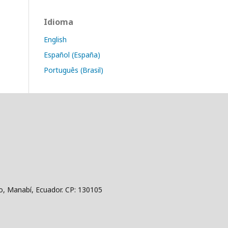
Idioma
English
Español (España)
Português (Brasil)
jo, Manabí, Ecuador. CP: 130105