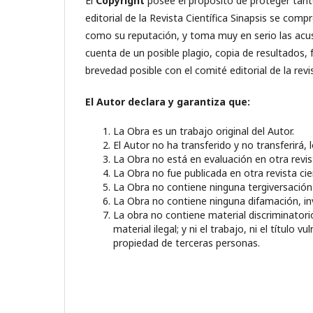
El
Copyright
posee el propósito de proteger tanto
editorial de la Revista Científica Sinapsis se com
como su reputación, y toma muy en serio las acusac
cuenta de un posible plagio, copia de resultados,
brevedad posible con el comité editorial de la revi
El Autor declara y garantiza que:
La Obra es un trabajo original del Autor.
El Autor no ha transferido y no transferirá,
La Obra no está en evaluación en otra revist
La Obra no fue publicada en otra revista cien
La Obra no contiene ninguna tergiversación 
La Obra no contiene ninguna difamación, inva
La obra no contiene material discriminatori
material ilegal; y ni el trabajo, ni el título
propiedad de terceras personas.