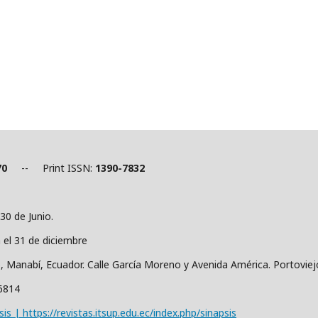
70
-- Print ISSN:
1390-7832
30 de Junio.
a el 31 de diciembre
o, Manabí, Ecuador. Calle García Moreno y Avenida América. Portovie
36814
sis | https://revistas.itsup.edu.ec/index.php/sinapsis