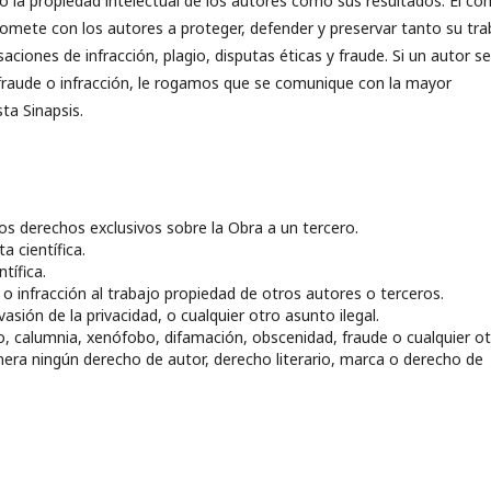
 la propiedad intelectual de los autores como sus resultados. El co
promete con los autores a proteger, defender y preservar tanto su tra
iones de infracción, plagio, disputas éticas y fraude. Si un autor s
 fraude o infracción, le rogamos que se comunique con la mayor
sta Sinapsis.
 los derechos exclusivos sobre la Obra a un tercero.
a científica.
tífica.
o infracción al trabajo propiedad de otros autores o terceros.
sión de la privacidad, o cualquier otro asunto ilegal.
o, calumnia, xenófobo, difamación, obscenidad, fraude o cualquier o
 vulnera ningún derecho de autor, derecho literario, marca o derecho de