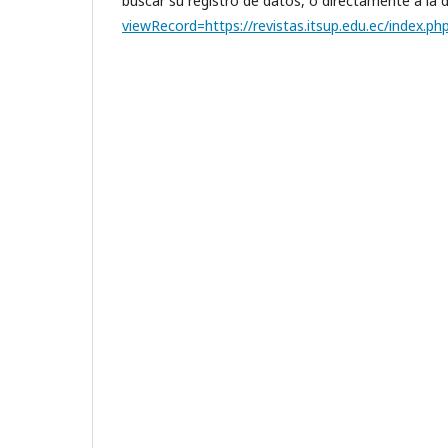
buscar su registro de datos, o directamente a la d
viewRecord=https://revistas.itsup.edu.ec/index.php