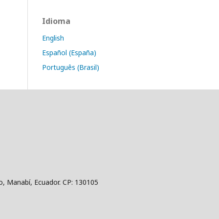
Idioma
English
Español (España)
Português (Brasil)
jo, Manabí, Ecuador. CP: 130105