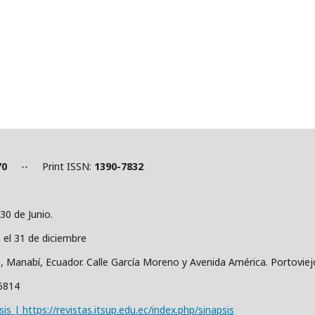
70
-- Print ISSN:
1390-7832
30 de Junio.
a el 31 de diciembre
o, Manabí, Ecuador. Calle García Moreno y Avenida América. Portovie
36814
sis | https://revistas.itsup.edu.ec/index.php/sinapsis