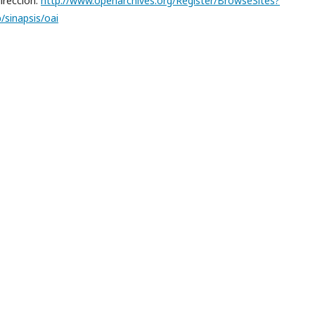
irección:
http://www.openarchives.org/Register/BrowseSites?
/sinapsis/oai