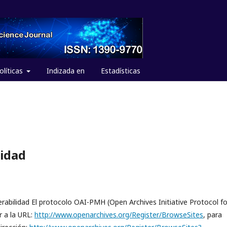
olíticas
Indizada en
Estadísticas
lidad
erabilidad El protocolo OAI-PMH (Open Archives Initiative Protocol fo
r a la URL:
http://www.openarchives.org/Register/BrowseSites
, para