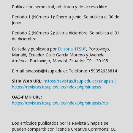
Publicación semestral, arbitrada y de acceso libre.
Período 1 (Número 1): Enero a junio. Se publica el 30 de
Junio.
Período 2 (Número 2): Julio a diciembre. Se publica el 31
de diciembre
Editada y publicada por
Editorial ITSUP
, Portoviejo,
Manabí, Ecuador. Calle García Moreno y Avenida
América. Portoviejo, Manabí, Ecuador. CP: 130105
E-mail: sinapsis@itsup.edu.ec Teléfono: +59352636814
Sitio Web URL:
https://revistas.itsup.edu.ec/sinapsis |
https://revistas.itsup.edu.ec/index.php/sinapsis
OAI-PMH URL:
https://revistas.itsup.edu.ec/index.php/sinapsis/oai
Los artículos publicados por la Revista Sinapsis se
pueden compartir con
l
icencia Creative Comm
ons:
CC