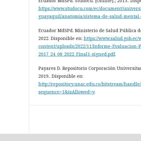
Ecuador MdSPd. Studocu. [Online].; 2015.. Disp
https://www.studocu.com/ec/document/univers
guayaquil/anatomia/sistema-de-salud-mental
Ecuador MdSPd. Ministerio de Salud Pública de
2022. Disponible en:
https://www.salud.gob.ec/
content/uploads/2022/11/Informe-Evaluacion-
2017_24_08_2022_Final1-signed.pdf
.
Payares D. Repositorio Corporación Universitar
2019.. Disponible en:
http://repository.unac.edu.co/bitstream/hand
sequence=1&isAllowed=y
.