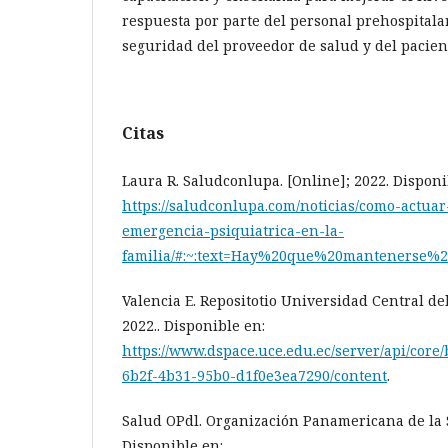
respuesta por parte del personal prehospitalar
seguridad del proveedor de salud y del pacien
Citas
Laura R. Saludconlupa. [Online]; 2022. Disponi
https://saludconlupa.com/noticias/como-actuar
emergencia-psiquiatrica-en-la-
familia/#:~:text=Hay%20que%20mantenerse
Valencia E. Repositotio Universidad Central del
2022.. Disponible en:
https://www.dspace.uce.edu.ec/server/api/core
6b2f-4b31-95b0-d1f0e3ea7290/content
.
Salud OPdl. Organización Panamericana de la S
Disponible en: