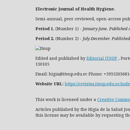
Electronic Journal of Health Hygiene.
Semi-annual, peer-reviewed, open-access publ
Period 1.
(Number 1) -
January-June. Published 
Period 2.
(Number 2) -
July-December. Publishe
Edited and published by
Editorial ITSUP
, Port
130105
Email: higia@itsup.edu.ec Phone: +5935263681
Website URL:
https://revistas.itsup.edu.ec/ind
This work is licensed under a
Creative Common
Articles published by the Higia de la Salud J
this license may be available by requesting th