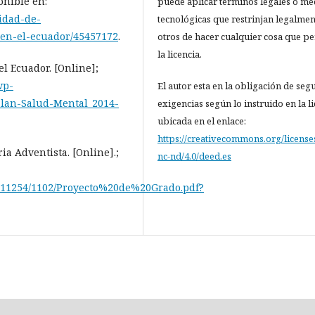
onible en:
puede aplicar términos legales o me
idad-de-
tecnológicas que restrinjan legalmen
-en-el-ecuador/45457172
.
otros de hacer cualquier cosa que p
la licencia.
l Ecuador. [Online];
wp-
El autor esta en la obligación de segu
Plan-Salud-Mental_2014-
exigencias según lo instruido en la l
ubicada en el enlace:
https://creativecommons.org/license
ia Adventista. [Online].;
nc-nd/4.0/deed.es
le/11254/1102/Proyecto%20de%20Grado.pdf?