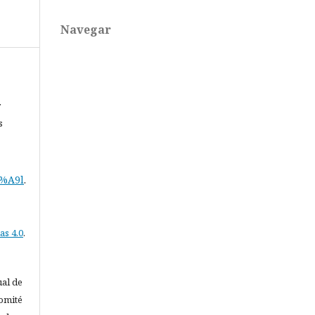
Navegar
r
s
3%A9l
.
as 4.0
.
ual de
comité