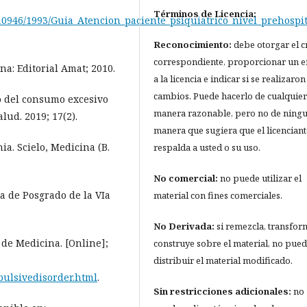
Términos de Licencia:
le/10946/1993/Guia_Atencion_paciente_psiquiatrico_nivel_prehos
Reconocimiento:
debe otorgar el c
correspondiente, proporcionar un e
a: Editorial Amat; 2010.
a la licencia e indicar si se realizaron
cambios. Puede hacerlo de cualquier
 del consumo excesivo
manera razonable, pero no de ning
lud. 2019; 17(2).
manera que sugiera que el licenciant
ia. Scielo, Medicina (B.
respalda a usted o su uso.
No comercial:
no puede utilizar el
ta de Posgrado de la VIa
material con fines comerciales.
No Derivada:
si remezcla, transfor
de Medicina. [Online];
construye sobre el material, no pue
distribuir el material modificado.
pulsivedisorder.html
.
Sin restricciones adicionales:
no