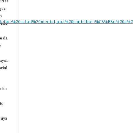
lud se
er,
o
20define%20salud%20mental,una%20contribuci%C3%B3n%20a
serio
,
se da
e
ayor
rial
a los
to
buya