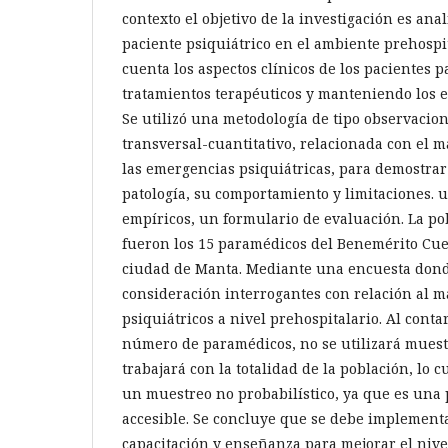
contexto el objetivo de la investigación es ana
paciente psiquiátrico en el ambiente prehospi
cuenta los aspectos clínicos de los pacientes 
tratamientos terapéuticos y manteniendo los 
Se utilizó una metodología de tipo observaciona
transversal-cuantitativo, relacionada con el m
las emergencias psiquiátricas, para demostrar
patología, su comportamiento y limitaciones. 
empíricos, un formulario de evaluación. La po
fueron los 15 paramédicos del Benemérito Cu
ciudad de Manta. Mediante una encuesta dond
consideración interrogantes con relación al m
psiquiátricos a nivel prehospitalario. Al cont
número de paramédicos, no se utilizará muestr
trabajará con la totalidad de la población, lo c
un muestreo no probabilístico, ya que es una 
accesible. Se concluye que se debe implement
capacitación y enseñanza para mejorar el nive