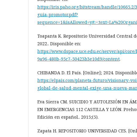
https://iris.paho.org/bitstream/handle/10665.2
guia-promotor.pdf?
sequence=1&isAllowed=y#:~:text=La%20Or
Toapanta K. Repositorio Universidad Central de
2022.. Disponible en:
https://www.dspace.uce.edu.ec/server/api/core
9a96-480b-95c7-50423b3e10d9/content
.
CHIBANDA D. El País. [Online]; 2024. Disponibl
https://elpais.com/planeta-futuro/visionary-voi
global-de-salud-mental-exige-una-nueva-man
Eva Sierra CM. SUICIDIO Y AUTOLESIÓN EN Á
EN EMERGENCIAS 112 CASTILLA Y LEÓN. Prehos
Edición en español.. 2015;(5).
Zapata H. REPOSITORIO UNIVERSIDAD CES. [Onlin