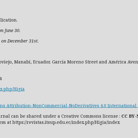
ication.
on June 30.
d on December 31st.
oviejo, Manabí, Ecuador. García Moreno Street and América Avenu
4
ex.php/Higia
s Attribution-NonCommercial-NoDerivatives 4.0 International 
ournal can be shared under
a
Creative Commons license
:
CC
BY-
em at https://revistas.itsup.edu.ec/index.php/Higia/index