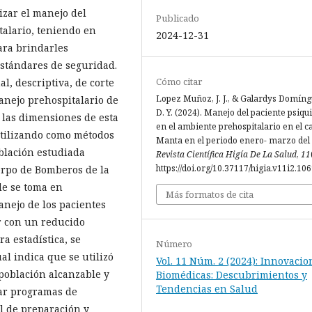
lizar el manejo del
Publicado
talario, teniendo en
2024-12-31
para brindarles
estándares de seguridad.
Cómo citar
l, descriptiva, de corte
Lopez Muñoz, J. J., & Galardys Domíng
anejo prehospitalario de
D. Y. (2024). Manejo del paciente psiqu
 las dimensiones de esta
en el ambiente prehospitalario en el c
utilizando como métodos
Manta en el periodo enero- marzo del
blación estudiada
Revista Científica Higía De La Salud
,
11
https://doi.org/10.37117/higia.v11i2.10
erpo de Bomberos de la
e se toma en
Más formatos de cita
anejo de los pacientes
ar con un reducido
a estadística, se
Número
ual indica que se utilizó
Vol. 11 Núm. 2 (2024): Innovacio
población alcanzable y
Biomédicas: Descubrimientos y
Tendencias en Salud
ar programas de
l de preparación y