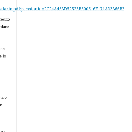
pitalario.pdf;jsessionid=2C24A453D52523B500516E171A33366B?
rédito
nlace
una
e lo
ma o
de