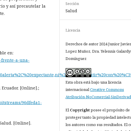
Sección
io y así precautelar la
Salud
te.
Licencia
Derechos de autor 2024 Junior Javie
Lopez Muñoz, Dra. Yelennis Galardy
ble en:
Domínguez
-frente-a-una-
%20alerta%2C%20expectante,ni%20de%20discutir%20con%20%C
Esta obra está bajo una licencia
 Ecuador. [Online].;
internacional
Creative Commons
Atribución-NoComercial-SinDerivad
/bitstreams/96dfeda1-
El
Copyright
posee el propósito de
proteger tanto la propiedad intelect
alud. [Online].
los autores como sus resultados. El 