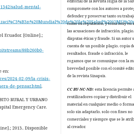
editorial de la Revista Higia de la Sa
/31342/salud-mental-
compromete con los autores a proteg
defender y preservar tanto su trabaj
ganizaci%C3%B3n%20Mundial%20de%20la%20Salud%20(OMS)%
como su reputación, y toma muy en 
las acusaciones de infracción, plagio
l Ecuador. [Online].;
disputas éticas y fraude. Si un autor 
cuenta de un posible plagio, copia d
/bitstreams/88b260b0-
resultados, fraude o infracción, le
rogamos que se comunique con la m
brevedad posible con el comité edito
e en:
de la revista Sinapsis.
ces/2024-02-09/la-crisis-
era-de-pensar.html
.
CC BY-NC-ND:
esta licencia permite 
reutilizadores copiar y distribuir el
MBITO RURAL Y URBANO
material en cualquier medio o forma
pital Emergency Care.
solo sin adaptarlo, solo con fines no
comerciales y siempre que se le atri
al creador.
e].; 2013.. Disponible