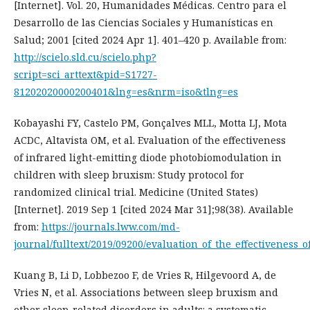
[Internet]. Vol. 20, Humanidades Médicas. Centro para el
Desarrollo de las Ciencias Sociales y Humanísticas en
Salud; 2001 [cited 2024 Apr 1]. 401–420 p. Available from:
http://scielo.sld.cu/scielo.php?
script=sci_arttext&pid=S1727-
81202020000200401&lng=es&nrm=iso&tlng=es
Kobayashi FY, Castelo PM, Gonçalves MLL, Motta LJ, Mota
ACDC, Altavista OM, et al. Evaluation of the effectiveness
of infrared light-emitting diode photobiomodulation in
children with sleep bruxism: Study protocol for
randomized clinical trial. Medicine (United States)
[Internet]. 2019 Sep 1 [cited 2024 Mar 31];98(38). Available
from:
https://journals.lww.com/md-
journal/fulltext/2019/09200/evaluation_of_the_effectiveness_o
Kuang B, Li D, Lobbezoo F, de Vries R, Hilgevoord A, de
Vries N, et al. Associations between sleep bruxism and
other sleep-related disorders in adults: a systematic