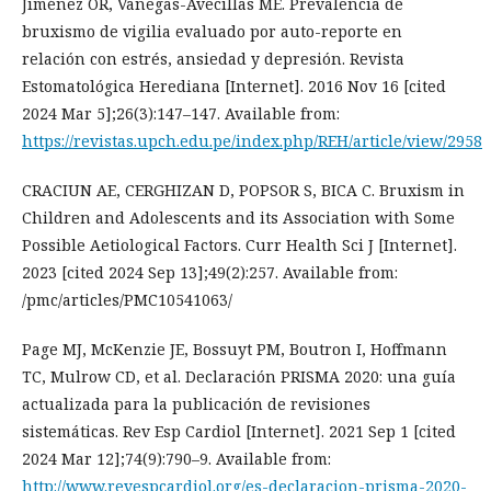
Jiménez OR, Vanegas-Avecillas ME. Prevalencia de
bruxismo de vigilia evaluado por auto-reporte en
relación con estrés, ansiedad y depresión. Revista
Estomatológica Herediana [Internet]. 2016 Nov 16 [cited
2024 Mar 5];26(3):147–147. Available from:
https://revistas.upch.edu.pe/index.php/REH/article/view/2958
CRACIUN AE, CERGHIZAN D, POPSOR S, BICA C. Bruxism in
Children and Adolescents and its Association with Some
Possible Aetiological Factors. Curr Health Sci J [Internet].
2023 [cited 2024 Sep 13];49(2):257. Available from:
/pmc/articles/PMC10541063/
Page MJ, McKenzie JE, Bossuyt PM, Boutron I, Hoffmann
TC, Mulrow CD, et al. Declaración PRISMA 2020: una guía
actualizada para la publicación de revisiones
sistemáticas. Rev Esp Cardiol [Internet]. 2021 Sep 1 [cited
2024 Mar 12];74(9):790–9. Available from:
http://www.revespcardiol.org/es-declaracion-prisma-2020-