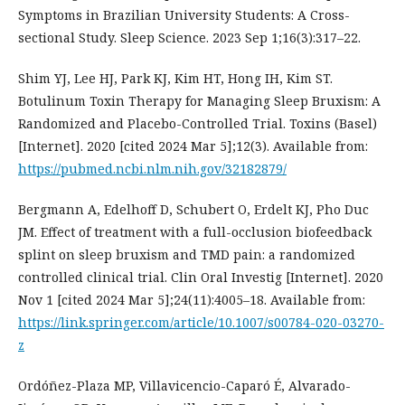
Symptoms in Brazilian University Students: A Cross-
sectional Study. Sleep Science. 2023 Sep 1;16(3):317–22.
Shim YJ, Lee HJ, Park KJ, Kim HT, Hong IH, Kim ST.
Botulinum Toxin Therapy for Managing Sleep Bruxism: A
Randomized and Placebo-Controlled Trial. Toxins (Basel)
[Internet]. 2020 [cited 2024 Mar 5];12(3). Available from:
https://pubmed.ncbi.nlm.nih.gov/32182879/
Bergmann A, Edelhoff D, Schubert O, Erdelt KJ, Pho Duc
JM. Effect of treatment with a full-occlusion biofeedback
splint on sleep bruxism and TMD pain: a randomized
controlled clinical trial. Clin Oral Investig [Internet]. 2020
Nov 1 [cited 2024 Mar 5];24(11):4005–18. Available from:
https://link.springer.com/article/10.1007/s00784-020-03270-
z
Ordóñez-Plaza MP, Villavicencio-Caparó É, Alvarado-