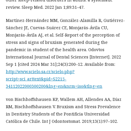
review. Sleep Med. 2022 Jan 1;89:31–47.
Martínez-Hernández MM, González-Alamilla R, Gutiérrez-
Sánchez JE, Cuevas-Suárez CE, Monjarás-Ávila CU,
Monjarás-Ávila AJ, et al. Self-Report of the perception of
stress and signs of bruxism generated during the
pandemic in student of the health area. Odovtos
International Journal of Dental Sciences [Internet]. 2022
Sep 1 [cited 2024 Mar 31];24(3):200–12. Available from:
http://www.scielo.sa.cr/scielo.php?
script=sci_arttext&pid=S2215-
34112022000300200&lng=en&nrm=iso&tlng=en
von Bischhoffshausen KP, Wallem AH, Allendes AA, Díaz
RM, Bischhoffshausen V. Bruxism and Stress Prevalence
in Dentistry Students of the Pontificia Universidad
Católica de Chile. Int J Odontostomat. 2019;13(1):97–102.