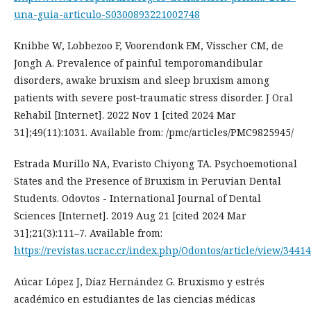
una-guia-articulo-S0300893221002748
Knibbe W, Lobbezoo F, Voorendonk EM, Visscher CM, de
Jongh A. Prevalence of painful temporomandibular
disorders, awake bruxism and sleep bruxism among
patients with severe post‐traumatic stress disorder. J Oral
Rehabil [Internet]. 2022 Nov 1 [cited 2024 Mar
31];49(11):1031. Available from: /pmc/articles/PMC9825945/
Estrada Murillo NA, Evaristo Chiyong TA. Psychoemotional
States and the Presence of Bruxism in Peruvian Dental
Students. Odovtos - International Journal of Dental
Sciences [Internet]. 2019 Aug 21 [cited 2024 Mar
31];21(3):111–7. Available from:
https://revistas.ucr.ac.cr/index.php/Odontos/article/view/3441
Aúcar López J, Díaz Hernández G. Bruxismo y estrés
académico en estudiantes de las ciencias médicas