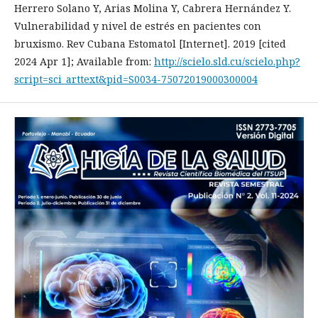
Herrero Solano Y, Arias Molina Y, Cabrera Hernández Y.
Vulnerabilidad y nivel de estrés en pacientes con
bruxismo. Rev Cubana Estomatol [Internet]. 2019 [cited
2024 Apr 1]; Available from:
http://scielo.sld.cu/scielo.php?
script=sci_arttext&pid=S0034-75072019000300004