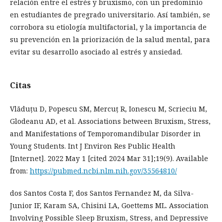
relación entre el estrés y bruxismo, con un predominio
en estudiantes de pregrado universitario. Así también, se
corrobora su etiología multifactorial, y la importancia de
su prevención en la priorización de la salud mental, para
evitar su desarrollo asociado al estrés y ansiedad.
Citas
Vlăduțu D, Popescu SM, Mercuț R, Ionescu M, Scrieciu M,
Glodeanu AD, et al. Associations between Bruxism, Stress,
and Manifestations of Temporomandibular Disorder in
Young Students. Int J Environ Res Public Health
[Internet]. 2022 May 1 [cited 2024 Mar 31];19(9). Available
from:
https://pubmed.ncbi.nlm.nih.gov/35564810/
dos Santos Costa F, dos Santos Fernandez M, da Silva-
Junior IF, Karam SA, Chisini LA, Goettems ML. Association
Involving Possible Sleep Bruxism, Stress, and Depressive