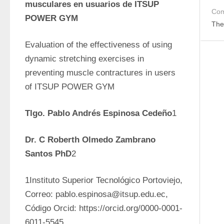
musculares en usuarios de ITSUP 
Com
POWER GYM
The
Evaluation of the effectiveness of using 
dynamic stretching exercises in 
preventing muscle contractures in users 
of ITSUP POWER GYM
Tlgo. Pablo Andrés Espinosa Cedeño
1
Dr. C Roberth Olmedo Zambrano 
Santos PhD
2
1Instituto Superior Tecnológico Portoviejo, 
Correo: pablo.espinosa@itsup.edu.ec, 
Código Orcid: https://orcid.org/0000-0001-
6011-5545.