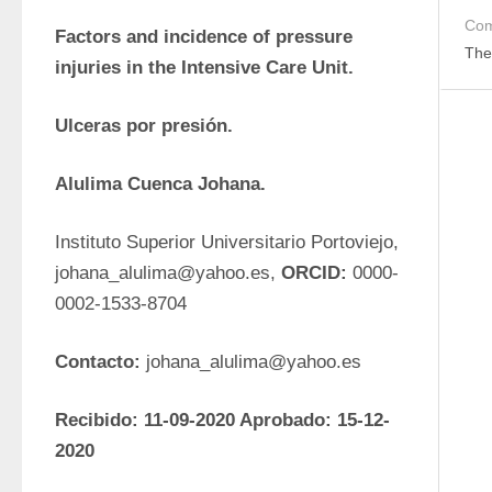
Com
Factors and incidence of pressure 
The
injuries in the Intensive Care Unit.
Ulceras por presión.
Alulima Cuenca Johana.
Instituto Superior Universitario Portoviejo, 
johana_alulima@yahoo.es, 
ORCID:
 0000-
0002-1533-8704
Contacto: 
johana_alulima@yahoo.es 
Recibido: 11-09-2020 Aprobado: 15-12-
2020