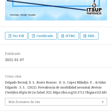
Ver Pdf
Certificado
HTML
XML
Publicado
2021-01-07
Cómo citar
Delgado Bernal, D. S., Bravo Bonoso , D. G., López Miladys, P. ., & Sidar
Edgardo , S. S. . (2021). Prevalencia de morbilidad neonatal.
Revista
Científica Higía De La Salud
,
3
(2). https://doi.org/10.37117/higia.v1i3.481
Más formatos de cita