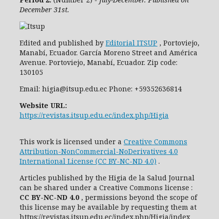
December 31st.
Edited and published by
Editorial ITSUP
, Portoviejo,
Manabí, Ecuador. García Moreno Street and América
Avenue. Portoviejo, Manabí, Ecuador. Zip code:
130105
Email: higia@itsup.edu.ec Phone: +59352636814
Website URL:
https://revistas.itsup.edu.ec/index.php/Higia
This work is licensed under a
Creative Commons
Attribution-NonCommercial-NoDerivatives 4.0
International License (CC BY-NC-ND 4.0)
.
Articles published by the Higia de la Salud Journal
can be shared under
a
Creative Commons license
:
CC
BY-NC-ND 4.0
, permissions beyond the scope of
this license may be available by requesting them at
https://revistas.itsup.edu.ec/index.php/Higia/index