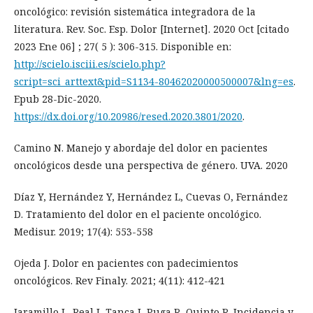
oncológico: revisión sistemática integradora de la
literatura. Rev. Soc. Esp. Dolor [Internet]. 2020 Oct [citado
2023 Ene 06] ; 27( 5 ): 306-315. Disponible en:
http://scielo.isciii.es/scielo.php?
script=sci_arttext&pid=S1134-80462020000500007&lng=es
.
Epub 28-Dic-2020.
https://dx.doi.org/10.20986/resed.2020.3801/2020
.
Camino N. Manejo y abordaje del dolor en pacientes
oncológicos desde una perspectiva de género. UVA. 2020
Díaz Y, Hernández Y, Hernández L, Cuevas O, Fernández
D. Tratamiento del dolor en el paciente oncológico.
Medisur. 2019; 17(4): 553-558
Ojeda J. Dolor en pacientes con padecimientos
oncológicos. Rev Finaly. 2021; 4(11): 412-421
Jaramillo L, Real J, Tanca J, Puga R, Quinto R. Incidencia y