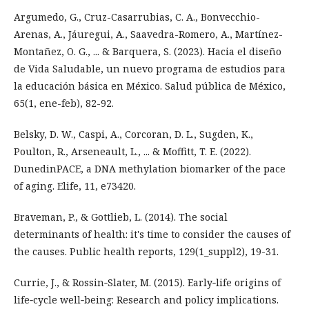
Argumedo, G., Cruz-Casarrubias, C. A., Bonvecchio-
Arenas, A., Jáuregui, A., Saavedra-Romero, A., Martínez-
Montañez, O. G., ... & Barquera, S. (2023). Hacia el diseño
de Vida Saludable, un nuevo programa de estudios para
la educación básica en México. Salud pública de México,
65(1, ene-feb), 82-92.
Belsky, D. W., Caspi, A., Corcoran, D. L., Sugden, K.,
Poulton, R., Arseneault, L., ... & Moffitt, T. E. (2022).
DunedinPACE, a DNA methylation biomarker of the pace
of aging. Elife, 11, e73420.
Braveman, P., & Gottlieb, L. (2014). The social
determinants of health: it's time to consider the causes of
the causes. Public health reports, 129(1_suppl2), 19-31.
Currie, J., & Rossin‐Slater, M. (2015). Early‐life origins of
life‐cycle well‐being: Research and policy implications.