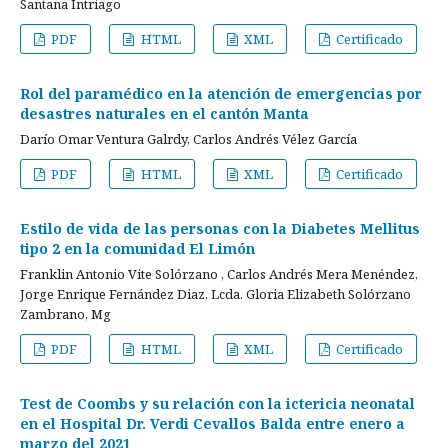
Santana Intriago
PDF
HTML
XML
Certificado
Rol del paramédico en la atención de emergencias por
desastres naturales en el cantón Manta
Darío Omar Ventura Galrdy, Carlos Andrés Vélez García
PDF
HTML
XML
Certificado
Estilo de vida de las personas con la Diabetes Mellitus
tipo 2 en la comunidad El Limón
Franklin Antonio Vite Solórzano , Carlos Andrés Mera Menéndez,
Jorge Enrique Fernández Diaz, Lcda. Gloria Elizabeth Solórzano
Zambrano, Mg
PDF
HTML
XML
Certificado
Test de Coombs y su relación con la ictericia neonatal
en el Hospital Dr. Verdi Cevallos Balda entre enero a
marzo del 2021