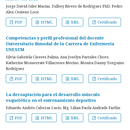
Jorge David Giler Macías, Zulbey Rivero de Rodríguez PhD, Pedro
Alex Centeno Loor
PDF
HTML
XML
Certificado
Competencias y perfil profesional del docente
Universitario Bimodal de la Carrera de Enfermería
UNESUM
Silvia Gabriela Cáceres Palma, Ana Joselyn Parrales Choez,
Katherine Monserrate Villacreses Merino, Monica Danny Tonguino
Rodríguez
PDF
HTML
XML
Certificado
La decoaptación para el desarrollo músculo
esquelético en el entrenamiento deportivo
Eduardo Andrès Cabezas Lucio, Mg. Lilian Paola Andrade Farfán
PDF
HTML
XML
Certificado