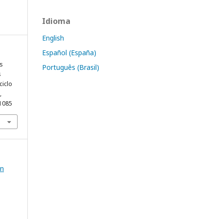
Idioma
English
Español (España)
as
Português (Brasil)
s
ciclo
,
.1085
ón