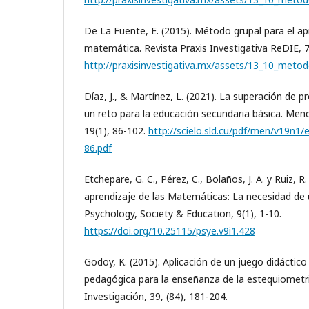
De La Fuente, E. (2015). Método grupal para el ap
matemática. Revista Praxis Investigativa ReDIE, 7
http://praxisinvestigativa.mx/assets/13_10_metod
Díaz, J., & Martínez, L. (2021). La superación de 
un reto para la educación secundaria básica. Mend
19(1), 86-102.
http://scielo.sld.cu/pdf/men/v19n
86.pdf
Etchepare, G. C., Pérez, C., Bolaños, J. A. y Ruiz, R
aprendizaje de las Matemáticas: La necesidad de un 
Psychology, Society & Education, 9(1), 1-10.
https://doi.org/10.25115/psye.v9i1.428
Godoy, K. (2015). Aplicación de un juego didáctic
pedagógica para la enseñanza de la estequiometri
Investigación, 39, (84), 181-204.