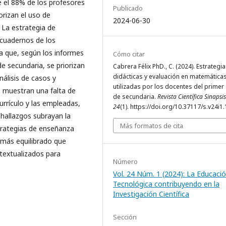
e el 88% de los profesores
Publicado
orizan el uso de
2024-06-30
 La estrategia de
 cuadernos de los
a que, según los informes
Cómo citar
e secundaria, se priorizan
Cabrera Félix PhD., C. (2024). Estrategi
didácticas y evaluación en matemática
álisis de casos y
utilizadas por los docentes del primer 
s muestran una falta de
de secundaria.
Revista Científica Sinapsis
currículo y las empleadas,
24
(1). https://doi.org/10.37117/s.v24i1
 hallazgos subrayan la
Más formatos de cita
trategias de enseñanza
 más equilibrado que
extualizados para
Número
Vol. 24 Núm. 1 (2024): La Educaci
Tecnológica contribuyendo en la
Investigación Científica
Sección