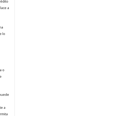
rédito
lace a
na
e lo
a o
e
puede
te a
rmita