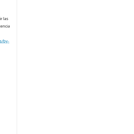
r las
cencia
s/by-