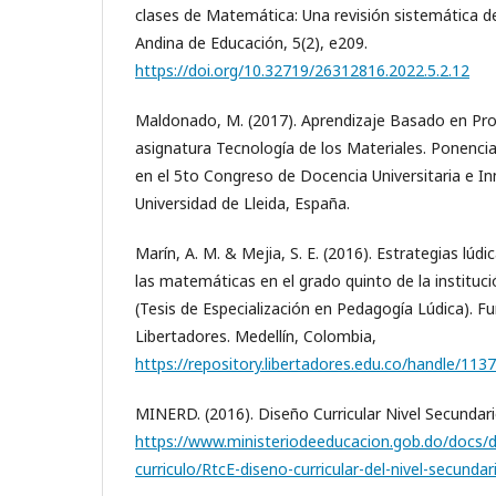
clases de Matemática: Una revisión sistemática de 
Andina de Educación, 5(2), e209.
https://doi.org/10.32719/26312816.2022.5.2.12
Maldonado, M. (2017). Aprendizaje Basado en Pro
asignatura Tecnología de los Materiales. Ponenci
en el 5to Congreso de Docencia Universitaria e In
Universidad de Lleida, España.
Marín, A. M. & Mejia, S. E. (2016). Estrategias lúd
las matemáticas en el grado quinto de la instituci
(Tesis de Especialización en Pedagogía Lúdica). Fu
Libertadores. Medellín, Colombia,
https://repository.libertadores.edu.co/handle/113
MINERD. (2016). Diseño Curricular Nivel Secundari
https://www.ministeriodeeducacion.gob.do/docs/d
curriculo/RtcE-diseno-curricular-del-nivel-secundar