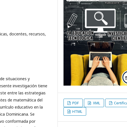
icas, docentes, recursos,
de situaciones y
resente investigación tiene
ste entre las estrategias
entes de matemática del
PDF
XML
Certifi
urrículo educativo en la
HTML
lica Dominicana. Se
tuvo conformada por