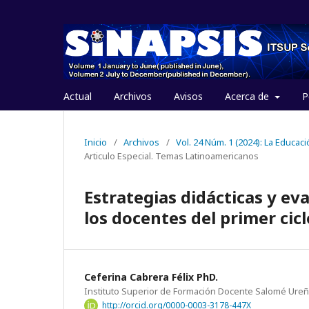
Actual
Archivos
Avisos
Acerca de
P
Inicio
/
Archivos
/
Vol. 24 Núm. 1 (2024): La Educac
Articulo Especial. Temas Latinoamericanos
Estrategias didácticas y ev
los docentes del primer cic
Ceferina Cabrera Félix PhD.
Instituto Superior de Formación Docente Salomé Ureñ
http://orcid.org/0000-0003-3178-447X