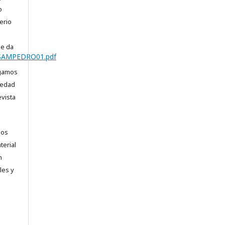
o
erio
se da
0_SAMPEDRO01.pdf
ogamos
vedad
evista
los
terial
n
les y
.