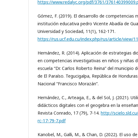
https://www.redalyc.org/pdf/3761/376140399009.
Gómez, F. (2019). El desarrollo de competencias 
institución educativa pedro Vicente Abadía de Gua
Universidad y Sociedad, 11(1), 162-171.
https://rus.ucf.edu.cu/index.php/rus/article/view/1
Hernández, R. (2014). Aplicación de estrategias di
en competencias investigativas en niños y niñas d
escuela “Dr. Carlos Roberto Reina” del municipio
de El Paraíso. Tegucigalpa, República de Hondura
Nacional “Francisco Morazán”.
Hernández, C., Arteaga, E., & del Sol, J. (2021). Uti
didácticos digitales con el geogebra en la enseña
Revista Conrado, 17 (79), 7-14.
http://scielo.sld.
rc-17-79-7.pdf
Kanobel, M., Galli, M., & Chan, D. (2022). El uso de