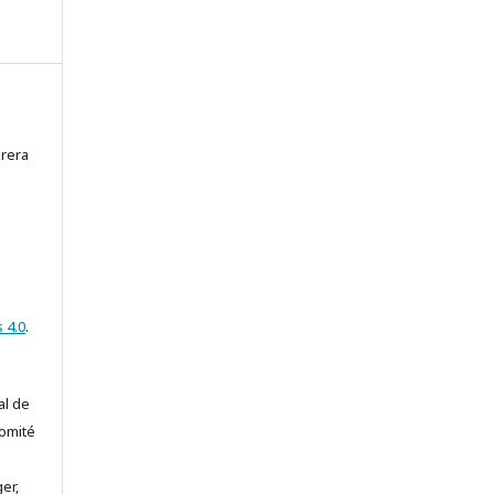
brera
 4.0
.
al de
comité
er,