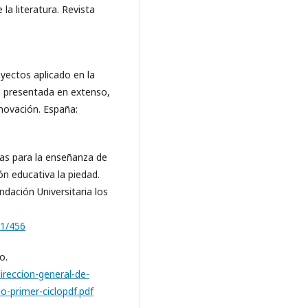
la literatura. Revista
yectos aplicado en la
a presentada en extenso,
novación. España:
icas para la enseñanza de
ón educativa la piedad.
ndación Universitaria los
71/456
o.
ireccion-general-de-
io-primer-ciclopdf.pdf