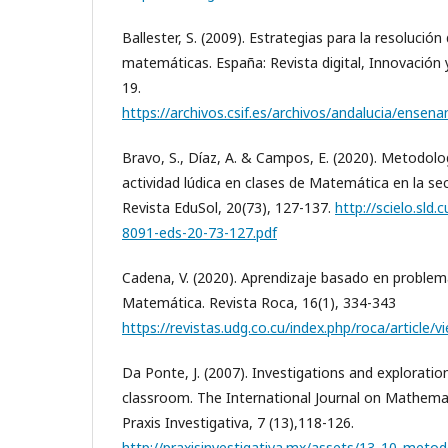
Ballester, S. (2009). Estrategias para la resolució
matemáticas. España: Revista digital, Innovación 
19.
https://archivos.csif.es/archivos/andalucia/en
Bravo, S., Díaz, A. & Campos, E. (2020). Metodolo
actividad lúdica en clases de Matemática en la se
Revista EduSol, 20(73), 127-137.
http://scielo.sld
8091-eds-20-73-127.pdf
Cadena, V. (2020). Aprendizaje basado en problem
Matemática. Revista Roca, 16(1), 334-343
https://revistas.udg.co.cu/index.php/roca/article/
Da Ponte, J. (2007). Investigations and explorati
classroom. The International Journal on Mathemat
Praxis Investigativa, 7 (13),118-126.
http://praxisinvestigativa.mx/assets/13_10_metod