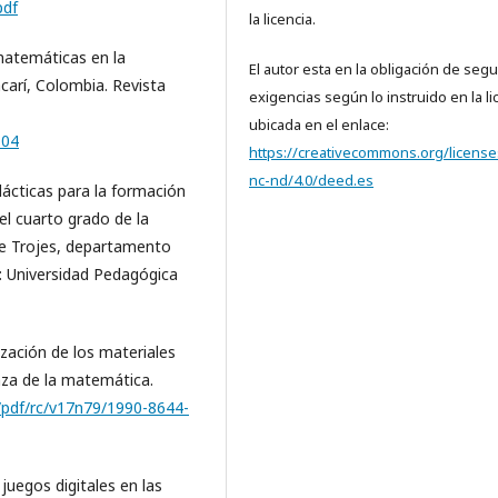
pdf
la licencia.
matemáticas en la
El autor esta en la obligación de segui
carí, Colombia. Revista
exigencias según lo instruido en la li
ubicada en el enlace:
104
https://creativecommons.org/license
nc-nd/4.0/deed.es
dácticas para la formación
el cuarto grado de la
 de Trojes, departamento
s: Universidad Pedagógica
lización de los materiales
nza de la matemática.
cu/pdf/rc/v17n79/1990-8644-
 juegos digitales en las