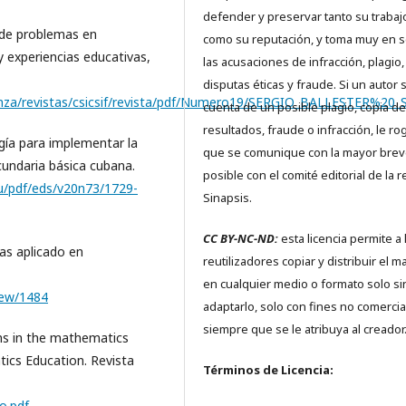
defender y preservar tanto su trabaj
n de problemas en
como su reputación, y toma muy en s
y experiencias educativas,
las acusaciones de infracción, plagio,
disputas éticas y fraude. Si un autor 
senanza/revistas/csicsif/revista/pdf/Numero19/SERGIO_BALLESTER%2
cuenta de un posible plagio, copia de
resultados, fraude o infracción, le r
gía para implementar la
que se comunique con la mayor bre
cundaria básica cubana.
posible con el comité editorial de la r
.cu/pdf/eds/v20n73/1729-
Sinapsis.
CC BY-NC-ND:
esta licencia permite a 
as aplicado en
reutilizadores copiar y distribuir el ma
en cualquier medio o formato solo si
view/1484
adaptarlo, solo con fines no comercia
siempre que se le atribuya al creador
ons in the mathematics
ics Education. Revista
Términos de Licencia:
o.pdf