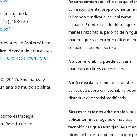
Reconocimiento:
debe otorgar el c
correspondiente, proporcionar un en
rendizaje de la
la licencia e indicar si se realizaron
 (13) ,188-126.
cambios. Puede hacerlo de cualquier
o.pdf
manera razonable, pero no de ningu
manera que sugiera que el licenciant
profesores de Matemática:
respalda a usted o su uso.
ive. Revista de Educación,
1/en_1815-7696-men-19-01-
No comercial:
no puede utilizar el
material con fines comerciales.
. O. (2017). Enseñanza y
No Derivada:
si remezcla, transform
análisis multidisciplinar.
construye sobre el material, no pued
distribuir el material modificado.
Sin restricciones adicionales:
no 
o como estrategia
aplicar términos legales o medidas
a. Revista de de
tecnológicas que restrinjan legalmen
otros de hacer cualquier cosa que pe