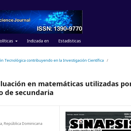
olíticas
Indizada en
Estadísticas
ión Tecnológica contribuyendo en la Investigación Científica
/
aluación en matemáticas utilizadas po
lo de secundaria
a, República Dominicana