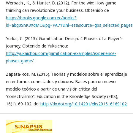
Werbach , K., & Hunter, D. (2012). For the win: How game
thinking can revolutionize your business. Obtenido de
https://books.google.com.ec/books?
id=abg0SnK3XdMC&pg=PA71&hl=es&source=gbs_selected_page
Yu-kai, C. (2013). Gamification Design: 4 Phases of a Player’s
Journey. Obtenido de Yukaichou:
http://yukaichou.com/gamification-examples/experience-
phases-game/
Zapata-Ros, M. (2015). Teorías y modelos sobre el aprendizaje
en entornos conectados y ubicuos. Bases para un nuevo
modelo teórico a partir de una visión crítica del
“conectivismo”. Education in the Knowledge Society (EKS),
16(1), 69-102. doi:
http://dx.doi.org/10.14201/eks201516169102