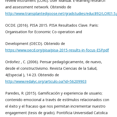
review instrument (LORI). User Manual. E-learning research
and assessment network. Obtenido de
http://www.transplantedgoose.net/gradstudies/educ892/LORI1.5.
OCDE. (2016). PISA 2015. PISA Resultados Clave. Paris:
Organisation for Economic Co-operation and
Development (OECD). Obtenido de
https://www.oecd.org/pisa/pisa-2015-results-in-focus-ESP.pdf
Ordoñez , C. (2006). Pensar pedagógicamente, de nuevo,
desde el constructivismo. Revista Ciencias de la Salud,
4(Especial ), 14-23. Obtenido de
http://www.redalyc.org/articulo.oa?id=56209903
Paredes, R. (2015). Gamificación y experiencia de usuario;
contenido emocional a través de estímulos relacionados con
el éxito y el fracaso que nos permitan incrementar nuestro
engagement (tesis de grado). Pontificia Universidad Catolica