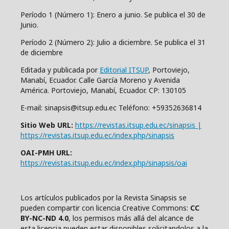
Período 1 (Número 1): Enero a junio. Se publica el 30 de
Junio.
Período 2 (Número 2): Julio a diciembre. Se publica el 31
de diciembre
Editada y publicada por
Editorial ITSUP
, Portoviejo,
Manabí, Ecuador. Calle García Moreno y Avenida
América. Portoviejo, Manabí, Ecuador. CP: 130105
E-mail: sinapsis@itsup.edu.ec Teléfono: +59352636814
Sitio Web URL:
https://revistas.itsup.edu.ec/sinapsis |
https://revistas.itsup.edu.ec/index.php/sinapsis
OAI-PMH URL:
https://revistas.itsup.edu.ec/index.php/sinapsis/oai
Los artículos publicados por la Revista Sinapsis se
pueden compartir con
l
icencia Creative Comm
ons:
CC
BY-NC-ND 4.0
, los permisos más allá del alcance de
esta licencia pueden estar disponibles solicitandolos a la