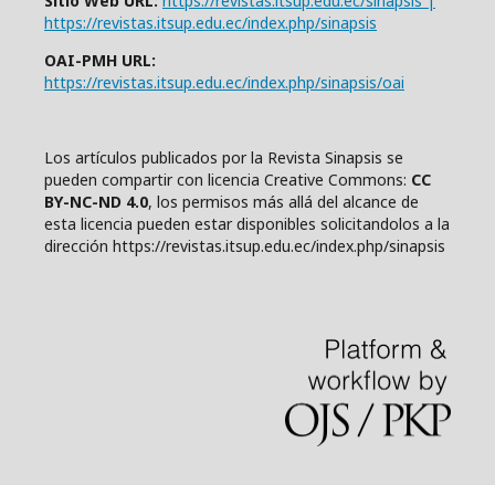
Sitio Web URL:
https://revistas.itsup.edu.ec/sinapsis |
https://revistas.itsup.edu.ec/index.php/sinapsis
OAI-PMH URL:
https://revistas.itsup.edu.ec/index.php/sinapsis/oai
Los artículos publicados por la Revista Sinapsis se
pueden compartir con
l
icencia Creative Comm
ons:
CC
BY-NC-ND 4.0
, los permisos más allá del alcance de
esta licencia pueden estar disponibles solicitandolos a la
dirección https://revistas.itsup.edu.ec/index.php/sinapsis