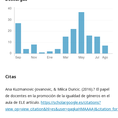
Citas
Ana Kuzmanovic-Jovanovic, & Milica Duricic. (2016).? El papel
de docentes en la promoción de la igualdad de géneros en el
aula de ELE artículo.
https://scholar.google.es/citations?
view_op=view_citation&hl=es&user=qaqkaHMAAAAJ&citation_f