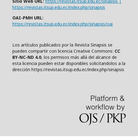
Sitio Web URL:
https://revistas.itsup.edu.ec/sinapsis |
https://revistas.itsup.edu.ec/index.php/sinapsis
OAI-PMH URL:
https://revistas.itsup.edu.ec/index.php/sinapsis/oai
Los artículos publicados por la Revista Sinapsis se
pueden compartir con
l
icencia Creative Comm
ons:
CC
BY-NC-ND 4.0
, los permisos más allá del alcance de
esta licencia pueden estar disponibles solicitandolos a la
dirección https://revistas.itsup.edu.ec/index.php/sinapsis