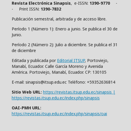
Revista Electrónica Sinapsis
, e-ISSN:
1390-9770
-
- Print ISSN:
1390-7832
Publicación semestral, arbitrada y de acceso libre.
Período 1 (Número 1): Enero a junio. Se publica el 30 de
Junio.
Período 2 (Número 2): Julio a diciembre. Se publica el 31
de diciembre
Editada y publicada por
Editorial ITSUP
, Portoviejo,
Manabí, Ecuador. Calle García Moreno y Avenida
América. Portoviejo, Manabí, Ecuador. CP: 130105
E-mail: sinapsis@itsup.edu.ec Teléfono: +59352636814
Sitio Web URL:
https://revistas.itsup.edu.ec/sinapsis |
https://revistas.itsup.edu.ec/index.php/sinapsis
OAI-PMH URL:
https://revistas.itsup.edu.ec/index.php/sinapsis/oai