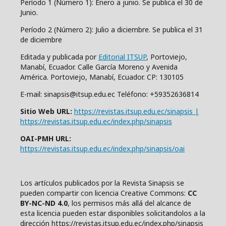
Período 1 (Número 1): Enero a junio. Se publica el 30 de
Junio.
Período 2 (Número 2): Julio a diciembre. Se publica el 31
de diciembre
Editada y publicada por
Editorial ITSUP
, Portoviejo,
Manabí, Ecuador. Calle García Moreno y Avenida
América. Portoviejo, Manabí, Ecuador. CP: 130105
E-mail: sinapsis@itsup.edu.ec Teléfono: +59352636814
Sitio Web URL:
https://revistas.itsup.edu.ec/sinapsis |
https://revistas.itsup.edu.ec/index.php/sinapsis
OAI-PMH URL:
https://revistas.itsup.edu.ec/index.php/sinapsis/oai
Los artículos publicados por la Revista Sinapsis se
pueden compartir con
l
icencia Creative Comm
ons:
CC
BY-NC-ND 4.0
, los permisos más allá del alcance de
esta licencia pueden estar disponibles solicitandolos a la
dirección https://revistas.itsup.edu.ec/index.php/sinapsis