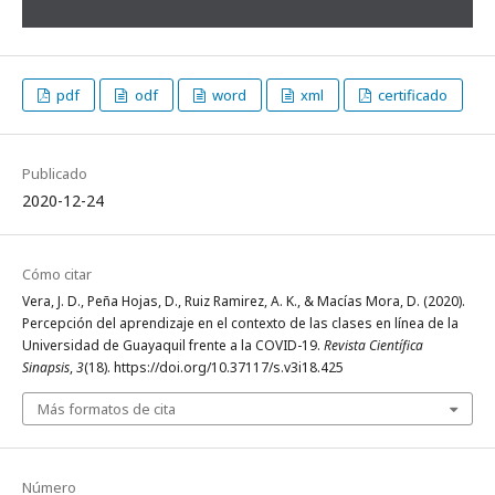
pdf
odf
word
xml
certificado
Publicado
2020-12-24
Cómo citar
Vera, J. D., Peña Hojas, D., Ruiz Ramirez, A. K., & Macías Mora, D. (2020).
Percepción del aprendizaje en el contexto de las clases en línea de la
Universidad de Guayaquil frente a la COVID-19.
Revista Científica
Sinapsis
,
3
(18). https://doi.org/10.37117/s.v3i18.425
Más formatos de cita
Número