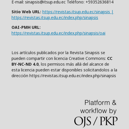
E-mail: sinapsis@itsup.edu.ec Teléfono: +59352636814
Sitio Web URL:
https://revistas.itsup.edu.ec/sinapsis |
https://revistas.itsup.edu.ec/index.php/sinapsis
OAI-PMH URL:
https://revistas.itsup.edu.ec/index.php/sinapsis/oai
Los artículos publicados por la Revista Sinapsis se
pueden compartir con
l
icencia Creative Comm
ons:
CC
BY-NC-ND 4.0
, los permisos más allá del alcance de
esta licencia pueden estar disponibles solicitandolos a la
dirección https://revistas.itsup.edu.ec/index.php/sinapsis