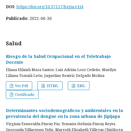
DOI:
https://doi.org/10.37117/higia.v1i4
Publicado:
2021-06-30
Salud
Riesgo de la Salud Ocupacional en el Teletrabajo
Docente
Eliana Hilaish Maza Santos, Luís Adrián Loor Cedeño, Marilyn
Liliana Tomalá León, Jaqueline Beatriz Delgado Molina
Ver Pdf
HTML
XML
Certificado
Determinantes sociodemográficos y ambientales en la
prevalencia del dengue en la zona urbana de Jipijapa
Virginia Esmeralda Pincay Pin, Yomaira Stefania Pincay Reyes,
Geoconda Villacreses Veliz, Margoth Elizabeth Villegas Chiriboga