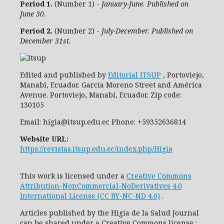
Period 1.
(Number 1) -
January-June. Published on
June 30.
Period 2.
(Number 2) -
July-December. Published on
December 31st.
Edited and published by
Editorial ITSUP
, Portoviejo,
Manabí, Ecuador. García Moreno Street and América
Avenue. Portoviejo, Manabí, Ecuador. Zip code:
130105
Email: higia@itsup.edu.ec Phone: +59352636814
Website URL:
https://revistas.itsup.edu.ec/index.php/Higia
This work is licensed under a
Creative Commons
Attribution-NonCommercial-NoDerivatives 4.0
International License (CC BY-NC-ND 4.0)
.
Articles published by the Higia de la Salud Journal
can be shared under
a
Creative Commons license
: