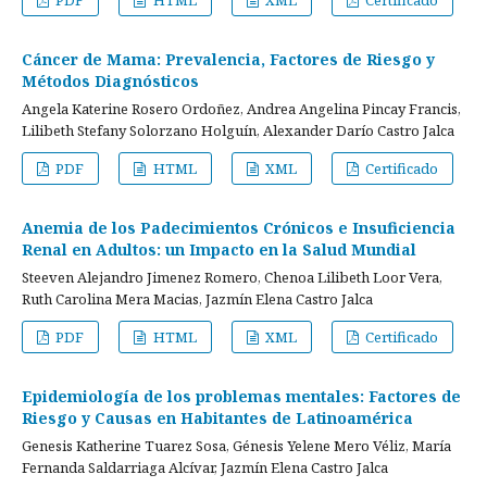
PDF
HTML
XML
Certificado
Cáncer de Mama: Prevalencia, Factores de Riesgo y
Métodos Diagnósticos
Angela Katerine Rosero Ordoñez, Andrea Angelina Pincay Francis,
Lilibeth Stefany Solorzano Holguín, Alexander Darío Castro Jalca
PDF
HTML
XML
Certificado
Anemia de los Padecimientos Crónicos e Insuficiencia
Renal en Adultos: un Impacto en la Salud Mundial
Steeven Alejandro Jimenez Romero, Chenoa Lilibeth Loor Vera,
Ruth Carolina Mera Macias, Jazmín Elena Castro Jalca
PDF
HTML
XML
Certificado
Epidemiología de los problemas mentales: Factores de
Riesgo y Causas en Habitantes de Latinoamérica
Genesis Katherine Tuarez Sosa, Génesis Yelene Mero Véliz, María
Fernanda Saldarriaga Alcívar, Jazmín Elena Castro Jalca