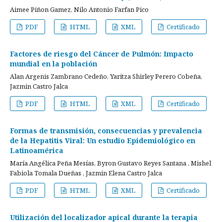
Aimee Piñon Gamez, Nilo Antonio Farfan Pico
PDF
HTML
XML
Certificado
Factores de riesgo del Cáncer de Pulmón: Impacto
mundial en la población
Alan Argenis Zambrano Cedeño, Yaritza Shirley Perero Cobeña,
Jazmin Castro Jalca
PDF
HTML
XML
Certificado
Formas de transmisión, consecuencias y prevalencia
de la Hepatitis Viral: Un estudio Epidemiológico en
Latinoamérica
María Angélica Peña Mesías, Byron Gustavo Reyes Santana , Mishel
Fabiola Tomala Dueñas , Jazmin Elena Castro Jalca
PDF
HTML
XML
Certificado
Utilización del localizador apical durante la terapia