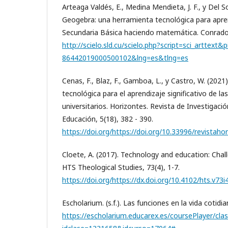
Arteaga Valdés, E., Medina Mendieta, J. F., y Del Sol
Geogebra: una herramienta tecnológica para apr
Secundaria Básica haciendo matemática. Conrado,
http://scielo.sld.cu/scielo.php?script=sci_arttext&
86442019000500102&lng=es&tlng=es
Cenas, F., Blaz, F., Gamboa, L., y Castro, W. (202
tecnológica para el aprendizaje significativo de 
universitarios. Horizontes. Revista de Investigació
Educación, 5(18), 382 - 390.
https://doi.org/https://doi.org/10.33996/revistaho
Cloete, A. (2017). Technology and education: Chal
HTS Theological Studies, 73(4), 1-7.
https://doi.org/https://dx.doi.org/10.4102/hts.v73i
Escholarium. (s.f.). Las funciones en la vida cotidia
https://escholarium.educarex.es/coursePlayer/cla