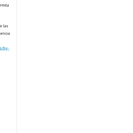
rmita
r las
cencia
s/by-