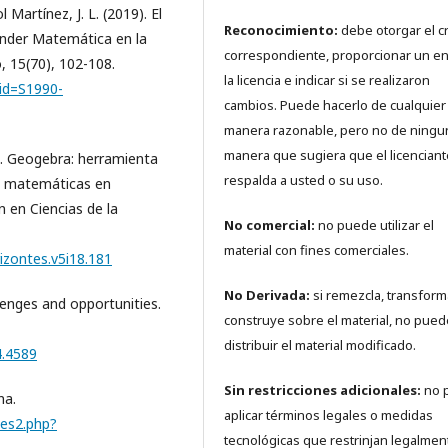
 Martínez, J. L. (2019). El
Reconocimiento:
debe otorgar el c
ender Matemática en la
correspondiente, proporcionar un en
 15(70), 102-108.
la licencia e indicar si se realizaron
pid=S1990-
cambios. Puede hacerlo de cualquier
manera razonable, pero no de ningu
manera que sugiera que el licenciant
1). Geogebra: herramienta
respalda a usted o su uso.
las matemáticas en
n en Ciencias de la
No comercial:
no puede utilizar el
material con fines comerciales.
rizontes.v5i18.181
No Derivada:
si remezcla, transform
lenges and opportunities.
construye sobre el material, no pued
distribuir el material modificado.
4.4589
Sin restricciones adicionales:
no 
na.
aplicar términos legales o medidas
ses2.php?
tecnológicas que restrinjan legalmen