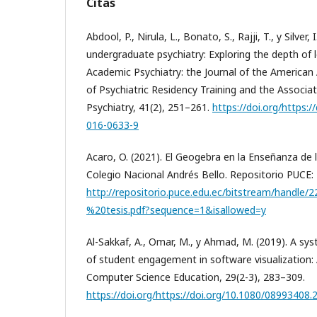
Citas
Abdool, P., Nirula, L., Bonato, S., Rajji, T., y Silver,
undergraduate psychiatry: Exploring the depth of
Academic Psychiatry: the Journal of the American 
of Psychiatric Residency Training and the Associa
Psychiatry, 41(2), 251–261.
https://doi.org/https:
016-0633-9
Acaro, O. (2021). El Geogebra en la Enseñanza de
Colegio Nacional Andrés Bello. Repositorio PUCE:
http://repositorio.puce.edu.ec/bitstream/handle
%20tesis.pdf?sequence=1&isallowed=y
Al-Sakkaf, A., Omar, M., y Ahmad, M. (2019). A sys
of student engagement in software visualization: 
Computer Science Education, 29(2-3), 283–309.
https://doi.org/https://doi.org/10.1080/08993408