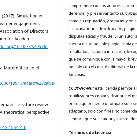
compromete con los autores a proteg
defender y preservar tanto su trabaj
 I. (2017). Simulation in
como su reputación, y toma muy en s
 learner engagement.
las acusaciones de infracción, plagio,
Association of Directors
disputas éticas y fraude. Si un autor 
tion for Academic
cuenta de un posible plagio, copia de
//doi.org/10.1007/s40596-
resultados, fraude o infracción, le r
que se comunique con la mayor bre
posible con el comité editorial de la r
 la Matemática en el
Sinapsis.
/22000/18917/acaro%20calva-
CC BY-NC-ND:
esta licencia permite a 
reutilizadores copiar y distribuir el ma
en cualquier medio o formato solo si
tematic literature review
adaptarlo, solo con fines no comercia
A theoretical perspective.
siempre que se le atribuya al creador
.2018.1564611
Términos de Licencia: