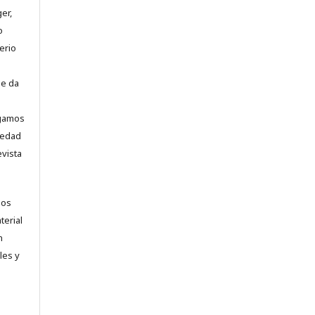
er,
o
erio
se da
ogamos
vedad
evista
los
terial
n
les y
.