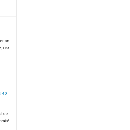
menon
, Dra.
 4.0
.
al de
comité