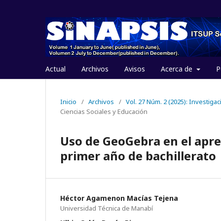
Actual
Archivos
Avisos
Acerca de
P
Inicio
/
Archivos
/
Vol. 27 Núm. 2 (2025): Investig
Ciencias Sociales y Educación
Uso de GeoGebra en el apren
primer año de bachillerato
Héctor Agamenon Macías Tejena
Universidad Técnica de Manabí