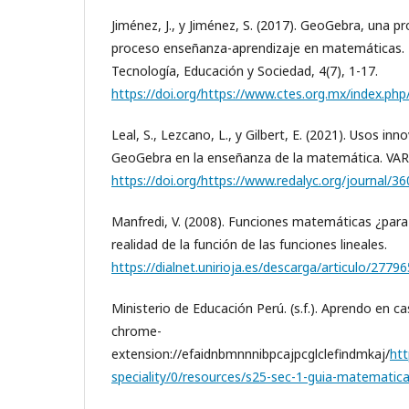
Jiménez, J., y Jiménez, S. (2017). GeoGebra, una p
proceso enseñanza-aprendizaje en matemáticas. R
Tecnología, Educación y Sociedad, 4(7), 1-17.
https://doi.org/https://www.ctes.org.mx/index.ph
Leal, S., Lezcano, L., y Gilbert, E. (2021). Usos in
GeoGebra en la enseñanza de la matemática. VA
https://doi.org/https://www.redalyc.org/journal/
Manfredi, V. (2008). Funciones matemáticas ¿para 
realidad de la función de las funciones lineales.
https://dialnet.unirioja.es/descarga/articulo/27796
Ministerio de Educación Perú. (s.f.). Aprendo en c
chrome-
extension://efaidnbmnnnibpcajpcglclefindmkaj/
htt
speciality/0/resources/s25-sec-1-guia-matematica