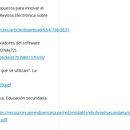
ropuesta para innovar el
evista Electrónica sobre
p/ctes/article/download/654/736/2631
novadores del software
RONA(72).
3606/360670798011/html/
qué se utilizan?. La
59.pdf
asa. Educación secundaria.
ps://resources.aprendoencasa.pe/red/modality/ebr/level/secundaria/g
.pdf