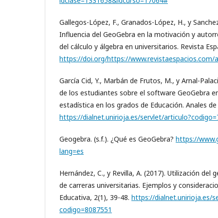
idclase=1331658&idcurso=17064#
Gallegos-López, F., Granados-López, H., y Sanchez
Influencia del GeoGebra en la motivación y autorr
del cálculo y álgebra en universitarios. Revista Esp
https://doi.org/https://www.revistaespacios.co
García Cid, Y., Marbán de Frutos, M., y Arnal-Palac
de los estudiantes sobre el software GeoGebra en 
estadística en los grados de Educación. Anales d
https://dialnet.unirioja.es/servlet/articulo?codig
Geogebra. (s.f.). ¿Qué es GeoGebra?
https://www.
lang=es
Hernández, C., y Revilla, A. (2017). Utilización de
de carreras universitarias. Ejemplos y consideraci
Educativa, 2(1), 39-48.
https://dialnet.unirioja.es/s
codigo=8087551