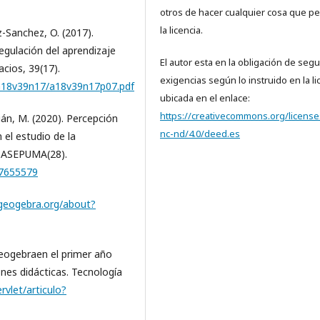
otros de hacer cualquier cosa que pe
la licencia.
-Sanchez, O. (2017).
egulación del aprendizaje
El autor esta en la obligación de segui
acios, 39(17).
exigencias según lo instruido en la li
m/a18v39n17/a18v39n17p07.pdf
ubicada en el enlace:
https://creativecommons.org/license
ián, M. (2020). Percepción
nc-nd/4.0/deed.es
el estudio de la
e ASEPUMA(28).
o=7655579
geogebra.org/about?
l geogebraen el primer año
ones didácticas. Tecnología
ervlet/articulo?