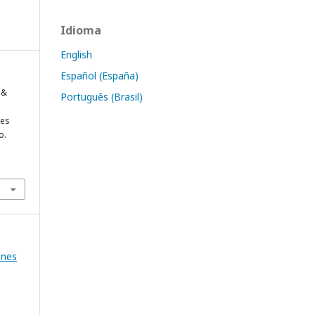
Idioma
English
Español (España)
 &
Português (Brasil)
nes
o.
ones