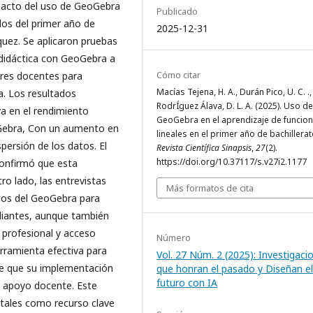
pacto del uso de GeoGebra
Publicado
dos del primer año de
2025-12-31
quez. Se aplicaron pruebas
didáctica con GeoGebra a
Cómo citar
 tres docentes para
Macías Tejena, H. A., Durán Pico, U. C. .,
. Los resultados
RodrÍguez Álava, D. L. A. (2025). Uso de
va en el rendimiento
GeoGebra en el aprendizaje de funcio
oGebra, Con un aumento en
lineales en el primer año de bachillerat
spersión de los datos. El
Revista Científica Sinapsis
,
27
(2).
https://doi.org/10.37117/s.v27i2.1177
 confirmó que esta
tro lado, las entrevistas
Más formatos de cita
cios del GeoGebra para
diantes, aunque también
 profesional y acceso
Número
rramienta efectiva para
Vol. 27 Núm. 2 (2025): Investigaci
pre que su implementación
que honran el pasado y Diseñan el
futuro con IA
 apoyo docente. Este
gitales como recurso clave