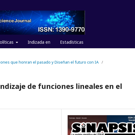
olíticas
Indizada en
Estadísticas
aciones que honran el pasado y Diseñan el futuro con IA
/
dizaje de funciones lineales en el