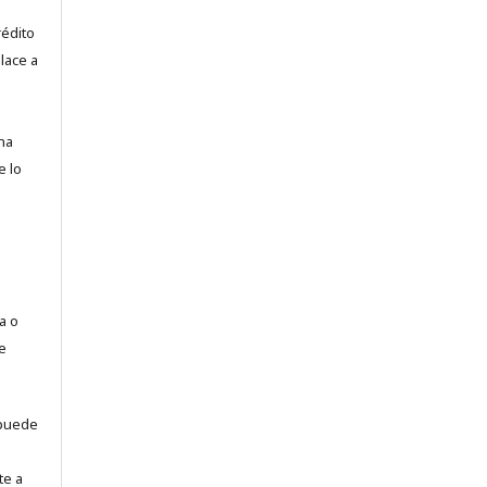
rédito
lace a
na
e lo
a o
e
puede
te a