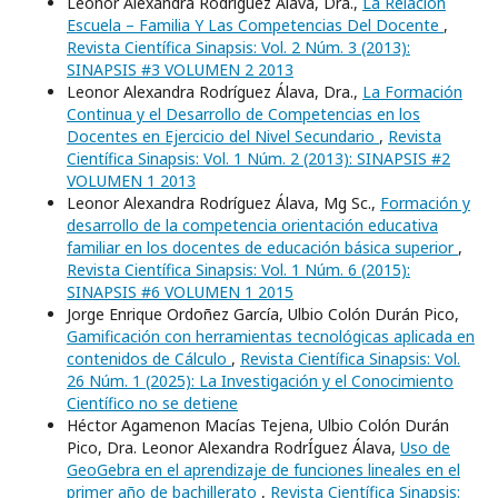
Leonor Alexandra Rodríguez Álava, Dra.,
La Relación
Escuela – Familia Y Las Competencias Del Docente
,
Revista Científica Sinapsis: Vol. 2 Núm. 3 (2013):
SINAPSIS #3 VOLUMEN 2 2013
Leonor Alexandra Rodríguez Álava, Dra.,
La Formación
Continua y el Desarrollo de Competencias en los
Docentes en Ejercicio del Nivel Secundario
,
Revista
Científica Sinapsis: Vol. 1 Núm. 2 (2013): SINAPSIS #2
VOLUMEN 1 2013
Leonor Alexandra Rodríguez Álava, Mg Sc.,
Formación y
desarrollo de la competencia orientación educativa
familiar en los docentes de educación básica superior
,
Revista Científica Sinapsis: Vol. 1 Núm. 6 (2015):
SINAPSIS #6 VOLUMEN 1 2015
Jorge Enrique Ordoñez García, Ulbio Colón Durán Pico,
Gamificación con herramientas tecnológicas aplicada en
contenidos de Cálculo
,
Revista Científica Sinapsis: Vol.
26 Núm. 1 (2025): La Investigación y el Conocimiento
Científico no se detiene
Héctor Agamenon Macías Tejena, Ulbio Colón Durán
Pico, Dra. Leonor Alexandra RodrÍguez Álava,
Uso de
GeoGebra en el aprendizaje de funciones lineales en el
primer año de bachillerato
,
Revista Científica Sinapsis: