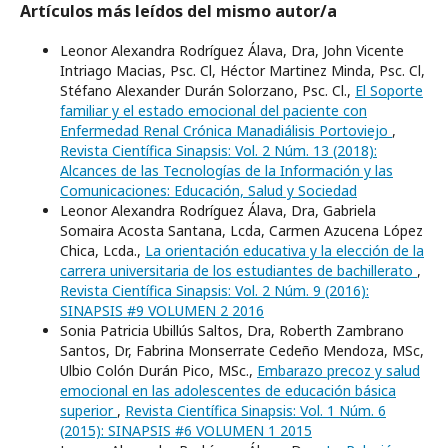
Artículos más leídos del mismo autor/a
Leonor Alexandra Rodríguez Álava, Dra, John Vicente
Intriago Macias, Psc. Cl, Héctor Martinez Minda, Psc. Cl,
Stéfano Alexander Durán Solorzano, Psc. Cl.,
El Soporte
familiar y el estado emocional del paciente con
Enfermedad Renal Crónica Manadiálisis Portoviejo
,
Revista Científica Sinapsis: Vol. 2 Núm. 13 (2018):
Alcances de las Tecnologías de la Información y las
Comunicaciones: Educación, Salud y Sociedad
Leonor Alexandra Rodríguez Álava, Dra, Gabriela
Somaira Acosta Santana, Lcda, Carmen Azucena López
Chica, Lcda.,
La orientación educativa y la elección de la
carrera universitaria de los estudiantes de bachillerato
,
Revista Científica Sinapsis: Vol. 2 Núm. 9 (2016):
SINAPSIS #9 VOLUMEN 2 2016
Sonia Patricia Ubillús Saltos, Dra, Roberth Zambrano
Santos, Dr, Fabrina Monserrate Cedeño Mendoza, MSc,
Ulbio Colón Durán Pico, MSc.,
Embarazo precoz y salud
emocional en las adolescentes de educación básica
superior
,
Revista Científica Sinapsis: Vol. 1 Núm. 6
(2015): SINAPSIS #6 VOLUMEN 1 2015