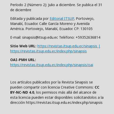
Período 2 (Número 2): Julio a diciembre. Se publica el 31
de diciembre
Editada y publicada por
Editorial ITSUP
, Portoviejo,
Manabí, Ecuador. Calle García Moreno y Avenida
América. Portoviejo, Manabí, Ecuador. CP: 130105
E-mail: sinapsis@itsup.edu.ec Teléfono: +59352636814
Sitio Web URL:
https://revistas.itsup.edu.ec/sinapsis |
https://revistas.itsup.edu.ec/index.php/sinapsis
OAI-PMH URL:
https://revistas.itsup.edu.ec/index.php/sinapsis/oai
Los artículos publicados por la Revista Sinapsis se
pueden compartir con
l
icencia Creative Comm
ons:
CC
BY-NC-ND 4.0
, los permisos más allá del alcance de
esta licencia pueden estar disponibles solicitandolos a la
dirección https://revistas.itsup.edu.ec/index.php/sinapsis