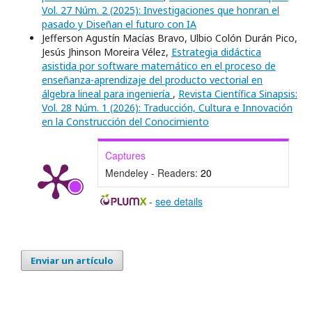
Vol. 27 Núm. 2 (2025): Investigaciones que honran el
pasado y Diseñan el futuro con IA
Jefferson Agustín Macías Bravo, Ulbio Colón Durán Pico,
Jesús Jhinson Moreira Vélez,
Estrategia didáctica
asistida por software matemático en el proceso de
enseñanza-aprendizaje del producto vectorial en
álgebra lineal para ingeniería
,
Revista Científica Sinapsis:
Vol. 28 Núm. 1 (2026): Traducción, Cultura e Innovación
en la Construcción del Conocimiento
Captures
Mendeley - Readers:
20
-
see details
Enviar un artículo