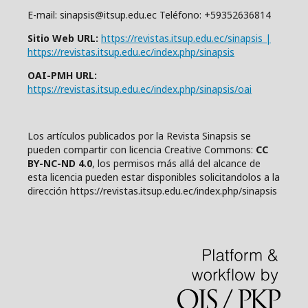
E-mail: sinapsis@itsup.edu.ec Teléfono: +59352636814
Sitio Web URL:
https://revistas.itsup.edu.ec/sinapsis |
https://revistas.itsup.edu.ec/index.php/sinapsis
OAI-PMH URL:
https://revistas.itsup.edu.ec/index.php/sinapsis/oai
Los artículos publicados por la Revista Sinapsis se
pueden compartir con
l
icencia Creative Comm
ons:
CC
BY-NC-ND 4.0
, los permisos más allá del alcance de
esta licencia pueden estar disponibles solicitandolos a la
dirección https://revistas.itsup.edu.ec/index.php/sinapsis