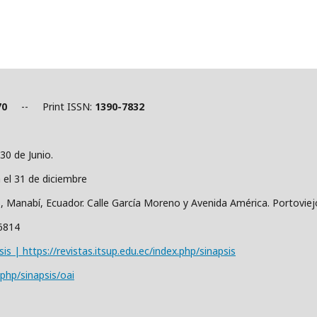
70
-- Print ISSN:
1390-7832
30 de Junio.
a el 31 de diciembre
o, Manabí, Ecuador. Calle García Moreno y Avenida América. Portovie
36814
sis | https://revistas.itsup.edu.ec/index.php/sinapsis
.php/sinapsis/oai