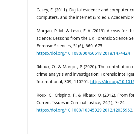
Casey, E. (2011). Digital evidence and computer cr
computers, and the internet (3rd ed.). Academic P
Morgan, R. M., & Levin, E. A. (2019). A crisis for th
science: Lessons from the UK Forensic Science Serv
Forensic Sciences, 51(6), 660–675.
https://doi.org/10.1080/00450618.2018.1474424
Ribaux, O., & Margot, P. (2020). The contribution o
crime analysis and investigation: Forensic intellig
International, 309, 110201.
https://doi.org/10.101
Roux, C., Crispino, F., & Ribaux, O. (2012). From fo
Current Issues in Criminal Justice, 24(1), 7–24.
https://doi.org/10.1080/10345329.2012.12035962
.