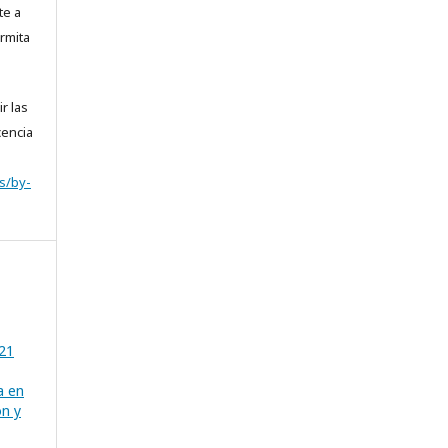
te a
rmita
r las
cencia
s/by-
 21
a en
ón y