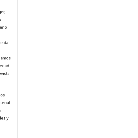
er,
o
erio
se da
ogamos
vedad
evista
los
terial
n
les y
.