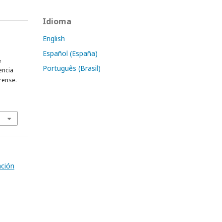
Idioma
English
Español (España)
&
Português (Brasil)
encia
rense.
ación