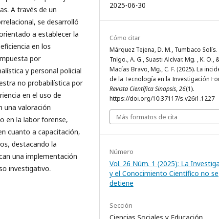
2025-06-30
ias. A través de un
rrelacional, se desarrolló
orientado a establecer la
Cómo citar
eficiencia en los
Márquez Tejena, D. M., Tumbaco Solís.
compuesta por
Tnlgo., A. G., Suasti Alcívar. Mg. , K. O., 
Macías Bravo, Mg., C. F. (2025). La incid
lística y personal policial
de la Tecnología en la Investigación Fo
stra no probabilística por
Revista Científica Sinapsis
,
26
(1).
iencia en el uso de
https://doi.org/10.37117/s.v26i1.1227
n una valoración
Más formatos de cita
 en la labor forense,
n cuanto a capacitación,
sos, destacando la
Número
ezcan una implementación
Vol. 26 Núm. 1 (2025): La Investig
so investigativo.
y el Conocimiento Científico no se
detiene
Sección
Ciencias Sociales y Educación