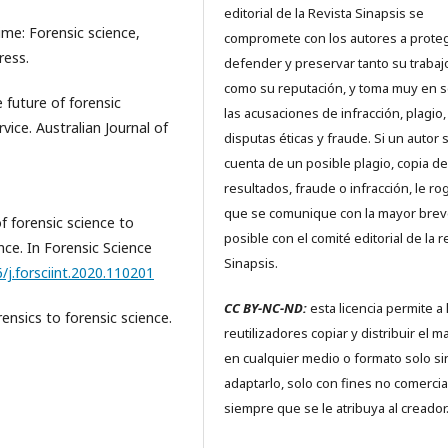
editorial de la Revista Sinapsis se
ime: Forensic science,
compromete con los autores a proteg
ress.
defender y preservar tanto su trabaj
como su reputación, y toma muy en s
e future of forensic
las acusaciones de infracción, plagio,
ice. Australian Journal of
disputas éticas y fraude. Si un autor 
cuenta de un posible plagio, copia de
resultados, fraude o infracción, le r
que se comunique con la mayor bre
f forensic science to
posible con el comité editorial de la r
ence. In Forensic Science
Sinapsis.
6/j.forsciint.2020.110201
CC BY-NC-ND:
esta licencia permite a 
rensics to forensic science.
reutilizadores copiar y distribuir el ma
en cualquier medio o formato solo si
adaptarlo, solo con fines no comercia
siempre que se le atribuya al creador