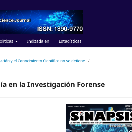
olíticas
Indizada en
Estadísticas
igación y el Conocimiento Científico no se detiene
/
gía en la Investigación Forense