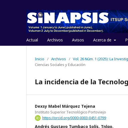
Actual
Archivos
Avisos
Acerca de
P
Inicio
/
Archivos
/
Vol. 26 Núm. 1 (2025): La Invest
Ciencias Sociales y Educación
La incidencia de la Tecnolo
Dexsy Mabel Márquez Tejena
Instituto Superior Tecnológico Portoviejo
https://orcid.org/0000-0003-0451-0799
Andrés Gustavo Tumbaco Solís. Tnlgo.