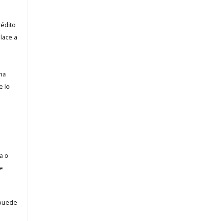
rédito
lace a
na
e lo
a o
e
puede