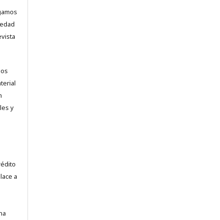
ogamos
vedad
evista
los
terial
n
les y
.
rédito
lace a
na