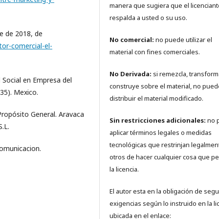
manera que sugiera que el licenciant
respalda a usted o su uso.
re de 2018, de
No comercial:
no puede utilizar el
tor-comercial-el-
material con fines comerciales.
No Derivada:
si remezcla, transform
d Social en Empresa del
construye sobre el material, no pued
35). Mexico.
distribuir el material modificado.
Propósito General. Aravaca
Sin restricciones adicionales:
no 
.L.
aplicar términos legales o medidas
tecnológicas que restrinjan legalmen
comunicacion.
otros de hacer cualquier cosa que pe
la licencia.
El autor esta en la obligación de segui
exigencias según lo instruido en la li
ubicada en el enlace: