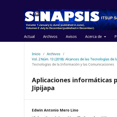
Actual
Archivos
Avisos
Acerca de
P
Inicio
/
Archivos
/
Vol. 2 Núm. 13 (2018): Alcances de las Tecnologías de
Tecnologías de la Información y las Comunicaciones
Aplicaciones informáticas p
Jipijapa
Edwin Antonio Mero Lino