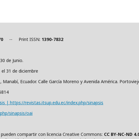
70
-- Print ISSN:
1390-7832
30 de Junio.
a el 31 de diciembre
o, Manabí, Ecuador. Calle García Moreno y Avenida América. Portovie
36814
sis | https://revistas.itsup.edu.ec/index.php/sinapsis
.php/sinapsis/oai
se pueden compartir con
l
icencia Creative Comm
ons:
CC BY-NC-ND 4.