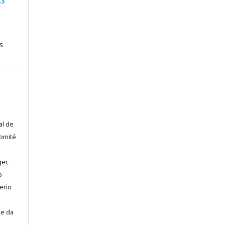
s
al de
comité
er,
o
erio
se da