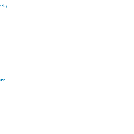
s/by-
is: