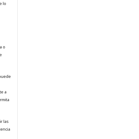
e lo
a o
e
puede
te a
rmita
r las
cencia