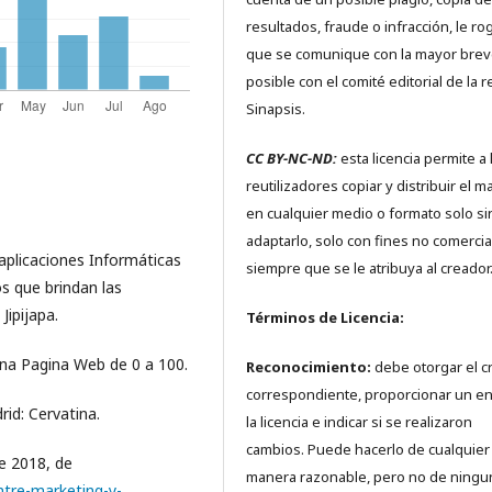
resultados, fraude o infracción, le r
que se comunique con la mayor bre
posible con el comité editorial de la r
Sinapsis.
CC BY-NC-ND:
esta licencia permite a 
reutilizadores copiar y distribuir el ma
en cualquier medio o formato solo si
adaptarlo, solo con fines no comercia
aplicaciones Informáticas
siempre que se le atribuya al creador
os que brindan las
Jipijapa.
Términos de Licencia:
una Pagina Web de 0 a 100.
Reconocimiento:
debe otorgar el c
correspondiente, proporcionar un en
rid: Cervatina.
la licencia e indicar si se realizaron
cambios. Puede hacerlo de cualquier
de 2018, de
manera razonable, pero no de ningu
ntre-marketing-y-