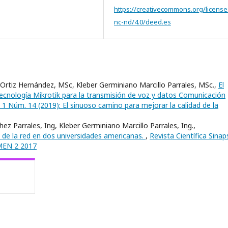
https://creativecommons.org/license
nc-nd/4.0/deed.es
rtiz Hernández, MSc, Kleber Germiniano Marcillo Parrales, MSc.,
El
ecnología Mikrotik para la transmisión de voz y datos Comunicación
l. 1 Núm. 14 (2019): El sinuoso camino para mejorar la calidad de la
ez Parrales, Ing, Kleber Germiniano Marcillo Parrales, Ing.,
de la red en dos universidades americanas.
,
Revista Científica Sinaps
UMEN 2 2017