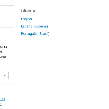
Idioma
English
Español (España)
Português (Brasil)
 M. M.
el
vista
 las
s
 y