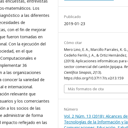
 las encuestas, entrevistas
icos-matemáticos. Los
iagnóstico a las diferentes
Publicado
necesidades de
2019-01-23
as, con el fin de mejorar
 que fueron tomadas en
Cómo citar
nal. Con la ejecución del
Mero Lino, E. A., Marcillo Parrales, K. G.,
ociedad, en el que
Cedeño Ferrín, J. A., & Ortiz Hernández,
as Computacionales e
(2019). Aplicaciones informáticas para 
implementar 36
sector comercial del cantón Jipijapa.
Re
n a las organizaciones
Científica Sinapsis
,
2
(13).
https://doi.org/10.37117/s.v2i13.159
a conocer la variedad de
l e internacional.
Más formatos de cita
ación relevante que
usuarios y los comerciantes
ión a los socios de las
Número
 de administrar de forma
Vol. 2 Núm. 13 (2018): Alcances de
Tecnologías de la Información y la
l impacto reflejado en las
Comunicaciones: Educación, Salud