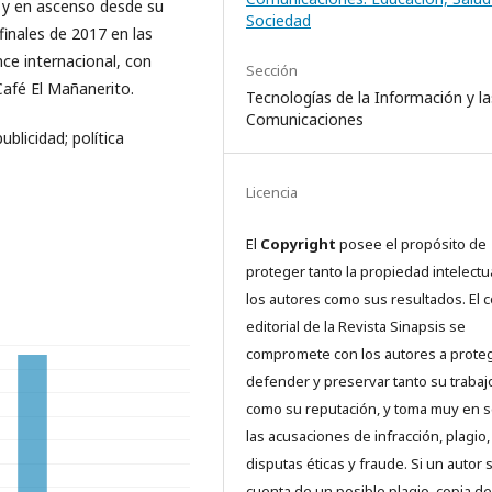
o y en ascenso desde su
Sociedad
finales de 2017 en las
ce internacional, con
Sección
Café El Mañanerito.
Tecnologías de la Información y la
Comunicaciones
blicidad; política
Licencia
El
Copyright
posee el propósito de
proteger tanto la propiedad intelectu
los autores como sus resultados. El 
editorial de la Revista Sinapsis se
compromete con los autores a proteg
defender y preservar tanto su trabaj
como su reputación, y toma muy en s
las acusaciones de infracción, plagio,
disputas éticas y fraude. Si un autor 
cuenta de un posible plagio, copia de