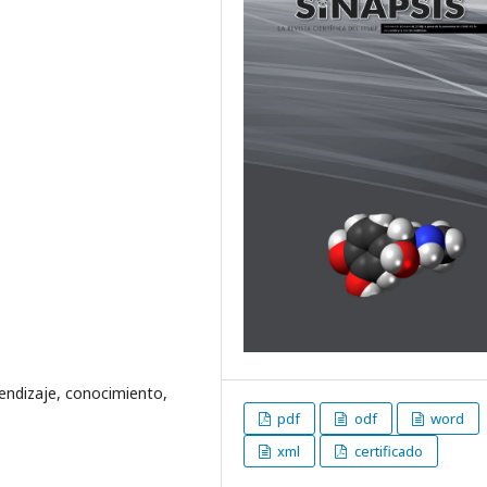
endizaje, conocimiento,
pdf
odf
word
xml
certificado