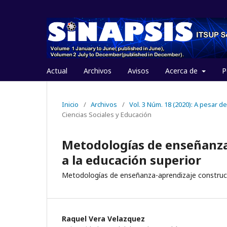
Actual
Archivos
Avisos
Acerca de
P
Inicio
/
Archivos
/
Vol. 3 Núm. 18 (2020): A pesar d
Ciencias Sociales y Educación
Metodologías de enseñanza-
a la educación superior
Metodologías de enseñanza-aprendizaje construct
Raquel Vera Velazquez