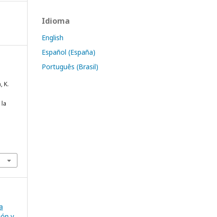
Idioma
English
Español (España)
Português (Brasil)
, K.
 la
a
ión y