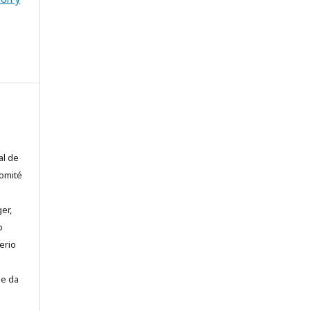
al de
comité
er,
o
erio
se da