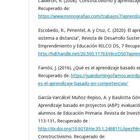
Calderón, R. (2008)."Constructivismo y aprendizajes
Recuperado de:
https://www.monografias.com/trabajos7/aprend/
Escobedo, R., Pimentel, A. y Cruz, C. (2020): El a
sistema a distancia”, Revista de Desarrollo Suste
Emprendimiento y Educación RILCO DS, 7 Recupe
http://hdl.handle.net/20.500.11763/rilcoDS07apr
Farnós, J. (2016). ¿Qué es el aprendizaje basado
Recuperado de:
https://juandomingofarnos.wordp
es-el-aprendizaje-basado-en-competencias/
García-Varcálcel Muñoz-Repiso, A. y Basilotta Góm
Aprendizaje basado en proyectos (ABP): evaluació
alumnos de Educación Primaria. Revista de Investi
113-131, Recuperado de :
http://dx.doi.org/10.6018/rie.35.1.246811LópezPér
Constructivismo. Recuperado de: