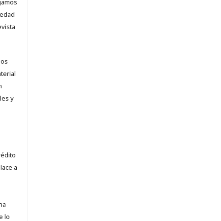
ogamos
vedad
evista
los
terial
n
les y
.
rédito
lace a
na
e lo