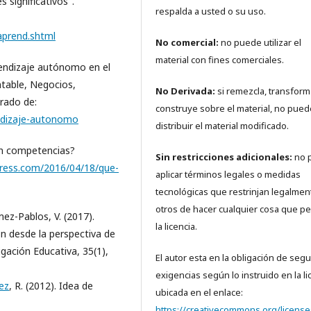
 significativos".
respalda a usted o su uso.
aprend.shtml
No comercial:
no puede utilizar el
material con fines comerciales.
prendizaje autónomo en el
ntable, Negocios,
No Derivada:
si remezcla, transform
rado de:
construye sobre el material, no pued
endizaje-autonomo
distribuir el material modificado.
 en competencias?
Sin restricciones adicionales:
no 
ress.com/2016/04/18/que-
aplicar términos legales o medidas
tecnológicas que restrinjan legalmen
otros de hacer cualquier cosa que pe
ez-Pablos, V. (2017).
la licencia.
n desde la perspectiva de
gación Educativa, 35(1),
El autor esta en la obligación de segui
exigencias según lo instruido en la li
ez
, R. (2012). Idea de
ubicada en el enlace:
https://creativecommons.org/license