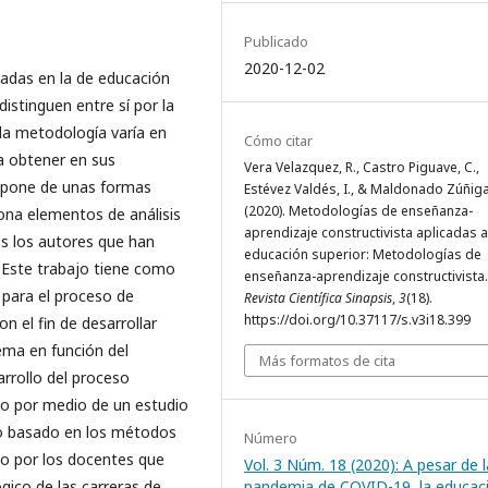
Publicado
2020-12-02
adas en la de educación
istinguen entre sí por la
la metodología varía en
Cómo citar
a obtener en sus
Vera Velazquez, R., Castro Piguave, C.,
ispone de unas formas
Estévez Valdés, I., & Maldonado Zúñiga
(2020). Metodologías de enseñanza-
ona elementos de análisis
aprendizaje constructivista aplicadas a
os los autores que han
educación superior: Metodologías de
. Este trabajo tiene como
enseñanza-aprendizaje constructivista.
 para el proceso de
Revista Científica Sinapsis
,
3
(18).
https://doi.org/10.37117/s.v3i18.399
n el fin de desarrollar
tema en función del
Más formatos de cita
rrollo del proceso
abo por medio de un estudio
ivo basado en los métodos
Número
to por los docentes que
Vol. 3 Núm. 18 (2020): A pesar de l
pandemia de COVID-19, la educac
gico de las carreras de