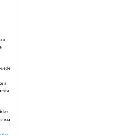
a o
e
puede
te a
rmita
r las
cencia
s/by-