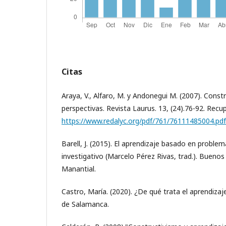
Citas
Araya, V., Alfaro, M. y Andonegui M. (2007). Const
perspectivas. Revista Laurus. 13, (24).76-92. Recu
https://www.redalyc.org/pdf/761/76111485004.pdf
Barell, J. (2015). El aprendizaje basado en proble
investigativo (Marcelo Pérez Rivas, trad.). Buenos 
Manantial.
Castro, María. (2020). ¿De qué trata el aprendizaj
de Salamanca.