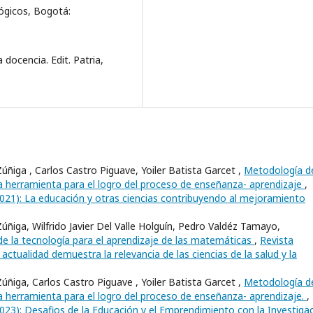
ógicos, Bogotá:
 docencia. Edit. Patria,
ñiga , Carlos Castro Piguave, Yoiler Batista Garcet ,
Metodología d
herramienta para el logro del proceso de enseñanza- aprendizaje
,
 (2021): La educación y otras ciencias contribuyendo al mejoramiento
ñiga, Wilfrido Javier Del Valle Holguín, Pedro Valdéz Tamayo,
de la tecnología para el aprendizaje de las matemáticas
,
Revista
a actualidad demuestra la relevancia de las ciencias de la salud y la
ñiga, Carlos Castro Piguave , Yoiler Batista Garcet ,
Metodología d
herramienta para el logro del proceso de enseñanza- aprendizaje.
,
(2023): Desafios de la Educación y el Emprendimiento con la Investiga