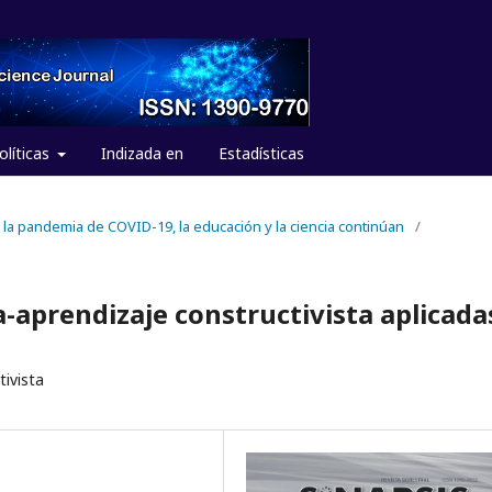
olíticas
Indizada en
Estadísticas
e la pandemia de COVID-19, la educación y la ciencia continúan
/
aprendizaje constructivista aplicada
ivista