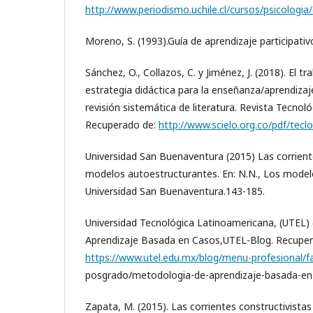
http://www.periodismo.uchile.cl/cursos/psicologia
Moreno, S. (1993).Guía de aprendizaje participativo
Sánchez, O., Collazos, C. y Jiménez, J. (2018). El 
estrategia didáctica para la enseñanza/aprendizaj
revisión sistemática de literatura. Revista Tecnoló
Recuperado de:
http://www.scielo.org.co/pdf/tec
Universidad San Buenaventura (2015) Las corriente
modelos autoestructurantes. En: N.N., Los mode
Universidad San Buenaventura.143-185.
Universidad Tecnológica Latinoamericana, (UTEL)
Aprendizaje Basada en Casos,UTEL-Blog. Recuper
https://www.utel.edu.mx/blog/menu-profesional/f
posgrado/metodologia-de-aprendizaje-basada-en
Zapata, M. (2015). Las corrientes constructivista