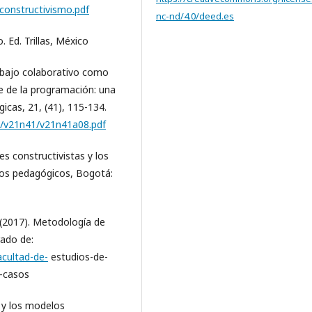
/constructivismo.pdf
nc-nd/4.0/deed.es
. Ed. Trillas, México
trabajo colaborativo como
e de la programación: una
gicas, 21, (41), 115-134.
lo/v21n41/v21n41a08.pdf
s constructivistas y los
los pedagógicos, Bogotá:
 (2017). Metodología de
ado de:
acultad-de-
estudios-de-
-casos
s y los modelos