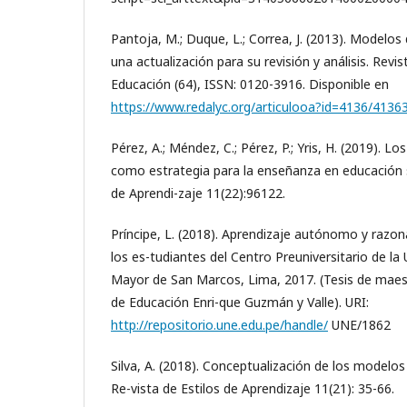
Pantoja, M.; Duque, L.; Correa, J. (2013). Modelos 
una actualización para su revisión y análisis. Rev
Educación (64), ISSN: 0120-3916. Disponible en
https://www.redalyc.org/articulooa?id=4136/413
Pérez, A.; Méndez, C.; Pérez, P.; Yris, H. (2019). Lo
como estrategia para la enseñanza en educación su
de Aprendi-zaje 11(22):96122.
Príncipe, L. (2018). Aprendizaje autónomo y razo
los es-tudiantes del Centro Preuniversitario de la
Mayor de San Marcos, Lima, 2017. (Tesis de maest
de Educación Enri-que Guzmán y Valle). URI:
http://repositorio.une.edu.pe/handle/
UNE/1862
Silva, A. (2018). Conceptualización de los modelos
Re-vista de Estilos de Aprendizaje 11(21): 35-66.