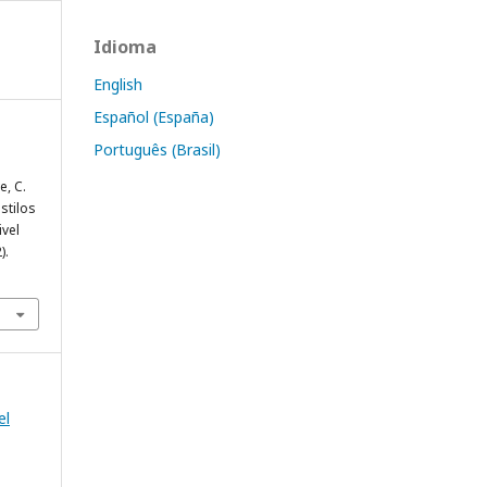
Idioma
English
Español (España)
Português (Brasil)
e, C.
stilos
ivel
).
el