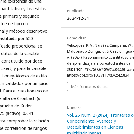
r la existencia de una
uantitativo y los estilos
Publicado
 a primero y segundo
2024-12-31
 fue de tipo no
nal y método descriptivo
Cómo citar
nstituida por 520
Velazquez, R. V., Narváez Campana, W.,
ficado proporcional se
Maldonado Zuñiga, K., & Castro Piguav
datos de la variable
A. (2024). Razonamiento cuantitativo y e
 constituido por doce
de aprendizaje en los estudiantes de n
kert, y para la variable
superior .
Revista Científica Sinapsis
,
25
(2
https://doi.org/10.37117/s.v25i2.834
e Honey-Alonso de estilo
 validados por un juicio
Más formatos de cita
. Para el cuestionario de
 alfa de Cronbach (α =
 prueba de Kuder-
Número
25 (activo), 0,641
Vol. 25 Núm. 2 (2024): Fronteras d
Para comprobar la relación
Conocimiento: Avances y
Descubrimientos en Ciencias
 de correlación de rangos
multidisciplinarias