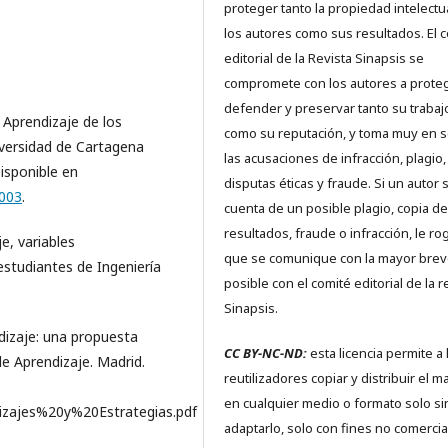
proteger tanto la propiedad intelectu
los autores como sus resultados. El 
editorial de la Revista Sinapsis se
compromete con los autores a proteg
defender y preservar tanto su trabaj
e Aprendizaje de los
como su reputación, y toma muy en s
niversidad de Cartagena
las acusaciones de infracción, plagio,
Disponible en
disputas éticas y fraude. Si un autor 
0003
.
cuenta de un posible plagio, copia de
resultados, fraude o infracción, le r
je, variables
que se comunique con la mayor bre
studiantes de Ingeniería
posible con el comité editorial de la r
Sinapsis.
ndizaje: una propuesta
CC BY-NC-ND:
esta licencia permite a 
de Aprendizaje. Madrid.
reutilizadores copiar y distribuir el ma
en cualquier medio o formato solo si
dizajes%20y%20Estrategias.pdf
adaptarlo, solo con fines no comercia