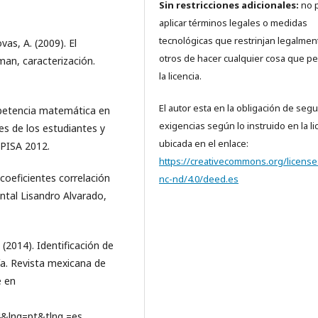
Sin restricciones adicionales:
no 
aplicar términos legales o medidas
tecnológicas que restrinjan legalmen
vas, A. (2009). El
otros de hacer cualquier cosa que pe
man, caracterización.
la licencia.
El autor esta en la obligación de segui
petencia matemática en
exigencias según lo instruido en la li
es de los estudiantes y
ubicada en el enlace:
 PISA 2012.
https://creativecommons.org/license
 coeficientes correlación
nc-nd/4.0/deed.es
ntal Lisandro Alvarado,
(2014). Identificación de
ía. Revista mexicana de
e en
&lng=pt&tlng =es.