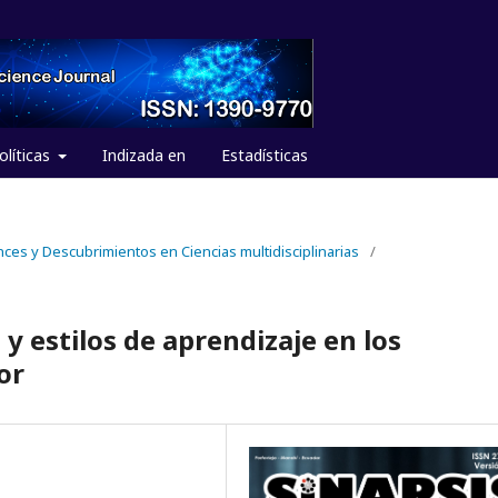
olíticas
Indizada en
Estadísticas
nces y Descubrimientos en Ciencias multidisciplinarias
/
 estilos de aprendizaje en los
or