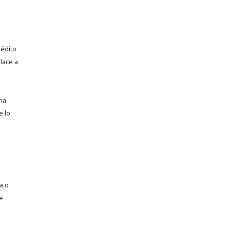
.
rédito
lace a
na
e lo
a o
e