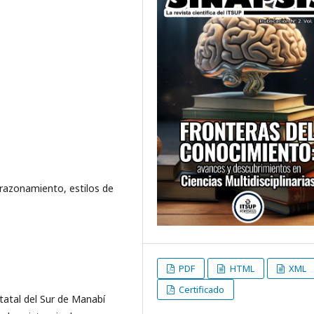
 razonamiento, estilos de
PDF
HTML
XML
Certificado
statal del Sur de Manabí