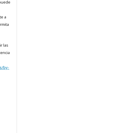
puede
te a
rmita
r las
cencia
s/by-