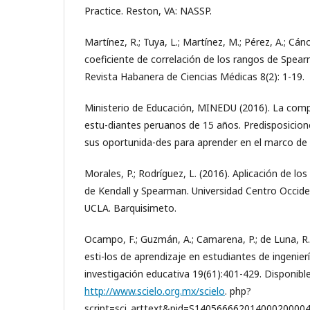
Practice. Reston, VA: NASSP.
Martínez, R.; Tuya, L.; Martínez, M.; Pérez, A.; Cáno
coeficiente de correlación de los rangos de Spear
Revista Habanera de Ciencias Médicas 8(2): 1-19.
Ministerio de Educación, MINEDU (2016). La com
estu-diantes peruanos de 15 años. Predisposicion
sus oportunida-des para aprender en el marco de
Morales, P.; Rodríguez, L. (2016). Aplicación de los
de Kendall y Spearman. Universidad Centro Occide
UCLA. Barquisimeto.
Ocampo, F.; Guzmán, A.; Camarena, P.; de Luna, R. 
esti-los de aprendizaje en estudiantes de ingenier
investigación educativa 19(61):401-429. Disponibl
http://www.scielo.org.mx/scielo
. php?
script=sci_arttext&pid=S140566662014000200004