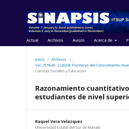
Actual
Archivos
Avisos
Acerca de
P
Inicio
/
Archivos
/
Vol. 25 Núm. 2 (2024): Fronteras del Conocimiento: Ava
Ciencias Sociales y Educación
Razonamiento cuantitativo y
estudiantes de nivel superi
Raquel Vera Velazquez
Universidad Estatal del Sur de Manabí