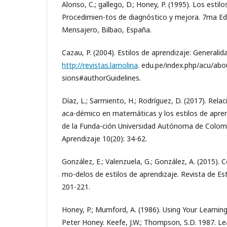
Alonso, C.; gallego, D.; Honey, P. (1995). Los estil
Procedimien-tos de diagnóstico y mejora. 7ma Edi
Mensajero, Bilbao, España.
Cazau, P. (2004). Estilos de aprendizaje: Generalid
http://revistas.lamolina
. edu.pe/index.php/acu/abo
sions#authorGuidelines.
Díaz, L.; Sarmiento, H.; Rodríguez, D. (2017). Rela
aca-démico en matemáticas y los estilos de apren
de la Funda-ción Universidad Autónoma de Colombi
Aprendizaje 10(20): 34-62.
González, E.; Valenzuela, G.; González, A. (2015). 
mo-delos de estilos de aprendizaje. Revista de Est
201-221.
Honey, P.; Mumford, A. (1986). Using Your Learnin
Peter Honey. Keefe, J.W.; Thompson, S.D. 1987. Le