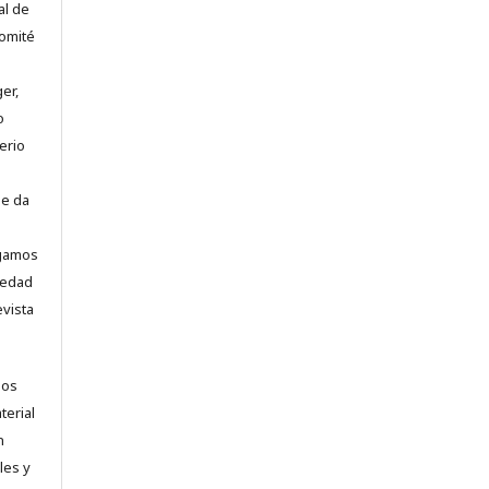
al de
comité
er,
o
erio
se da
ogamos
vedad
evista
los
terial
n
les y