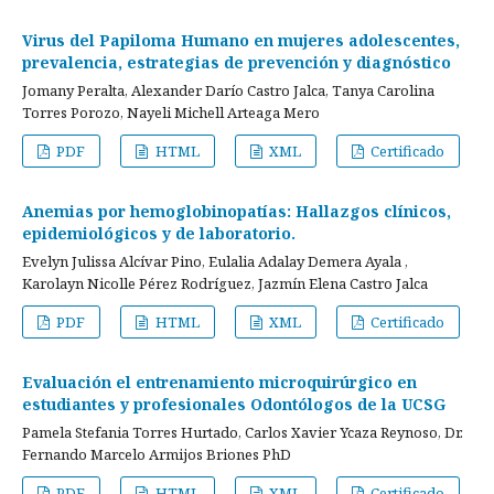
Virus del Papiloma Humano en mujeres adolescentes,
prevalencia, estrategias de prevención y diagnóstico
Jomany Peralta, Alexander Darío Castro Jalca, Tanya Carolina
Torres Porozo, Nayeli Michell Arteaga Mero
PDF
HTML
XML
Certificado
Anemias por hemoglobinopatías: Hallazgos clínicos,
epidemiológicos y de laboratorio.
Evelyn Julissa Alcívar Pino, Eulalia Adalay Demera Ayala ,
Karolayn Nicolle Pérez Rodríguez, Jazmín Elena Castro Jalca
PDF
HTML
XML
Certificado
Evaluación el entrenamiento microquirúrgico en
estudiantes y profesionales Odontólogos de la UCSG
Pamela Stefania Torres Hurtado, Carlos Xavier Ycaza Reynoso, Dr.
Fernando Marcelo Armijos Briones PhD
PDF
HTML
XML
Certificado