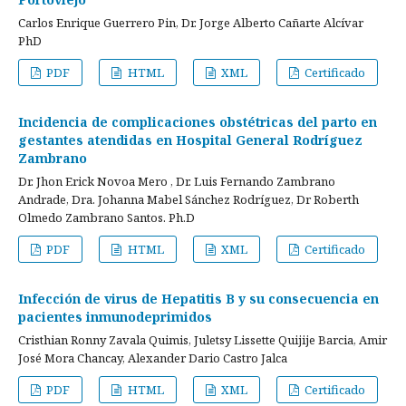
Carlos Enrique Guerrero Pin, Dr. Jorge Alberto Cañarte Alcívar
PhD
PDF
HTML
XML
Certificado
Incidencia de complicaciones obstétricas del parto en
gestantes atendidas en Hospital General Rodríguez
Zambrano
Dr. Jhon Erick Novoa Mero , Dr. Luis Fernando Zambrano
Andrade, Dra. Johanna Mabel Sánchez Rodríguez, Dr Roberth
Olmedo Zambrano Santos. Ph.D
PDF
HTML
XML
Certificado
Infección de virus de Hepatitis B y su consecuencia en
pacientes inmunodeprimidos
Cristhian Ronny Zavala Quimis, Juletsy Lissette Quijije Barcia, Amir
José Mora Chancay, Alexander Dario Castro Jalca
PDF
HTML
XML
Certificado