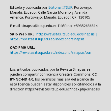
Editada y publicada por
Editorial ITSUP
, Portoviejo,
Manabí, Ecuador. Calle García Moreno y Avenida
América. Portoviejo, Manabí, Ecuador. CP: 130105
E-mail: sinapsis@itsup.edu.ec Teléfono: +59352636814
Sitio Web URL:
https://revistas.itsup.edu.ec/sinapsis |
https://revistas.itsup.edu.ec/index.php/sinapsis
OAI-PMH URL:
https://revistas.itsup.edu.ec/index.php/sinapsis/oai
Los artículos publicados por la Revista Sinapsis se
pueden compartir con
l
icencia Creative Comm
ons:
CC
BY-NC-ND 4.0
, los permisos más allá del alcance de
esta licencia pueden estar disponibles solicitandolos a la
dirección https://revistas.itsup.edu.ec/index.php/sinapsis